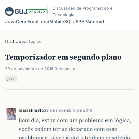
Discussoes de Programacao e
ARQUIVO
Tecnologia
Java
Geral
Front‑end
Mobile
SQL
JS
PHP
Android
GUJ
/
Java
/
Topico
Temporizador em segundo plano
29 de novembro de 2016
3 respostas
java
Isaiaslima15
29 de novembro de 2016
Bom dia, estou com um problema em lógica,
vocês podem ter se deparado com esse
problema e talvez já até o tenham resolvido.