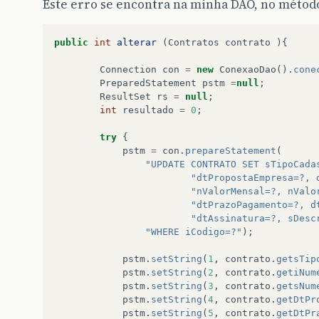
Este erro se encontra na minha DAO, no método 
public
int
alterar
(
Contratos
contrato
){
Connection
con
=
new
ConexaoDao
().
cone
PreparedStatement
pstm
=
null
;
ResultSet
rs
=
null
;
int
resultado
=
0
;
try
{
pstm
=
con
.
prepareStatement
(
"UPDATE CONTRATO SET sTipoCada
"dtPropostaEmpresa=?, 
"nValorMensal=?, nValo
"dtPrazoPagamento=?, d
"dtAssinatura=?, sDesc
"WHERE iCodigo=?"
);
pstm
.
setString
(
1
,
contrato
.
getsTip
pstm
.
setString
(
2
,
contrato
.
getiNum
pstm
.
setString
(
3
,
contrato
.
getsNum
pstm
.
setString
(
4
,
contrato
.
getDtPr
pstm
.
setString
(
5
,
contrato
.
getDtPr