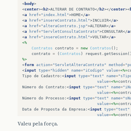
if
(
ad
.
alterar
(
contrato
)
>
0
)
{
<
body
>
List
<
Contratos
>
lista
=
new
ArrayL
<
center
><
h2
>
ALTERAR DE CONTRATO
</
h2
></
center
><
lista
=
ad
.
listar
();
<
a
href
=
"index.html"
>
HOME
</
a
>
request
.
getSession
(
true
).
setAttrib
<
a
href
=
"insereContrato.html"
>
INCLUIR
</
a
>
response
.
sendRedirect
(
"consultaCon
<
a
href
=
"alteraContrato.jsp"
>
ALTERAR
</
a
>
}
else
{
<
a
href
=
"ServletConsultaContrato"
>
CONSULTAR
</
a
response
.
sendRedirect
(
"erro.html"
)
<
a
href
=
"insereContrato.html"
>
VOLTAR
</
a
>
}
<%
}
Contratos
contrato
=
new
Contratos
();
contrato
=
(
Contratos
)
request
.
getSession
(
%>
<
form
action
=
"ServletAlteraContrato"
method
=
"p
<
input
type
=
"hidden"
name
=
"iCodigo"
value
=
<%=
c
Tipo de Cadastro:
<
input
type
=
"text"
name
=
"sTip
value
=
<%=
contr
Número do Contrato:
<
input
type
=
"text"
name
=
"iN
value
=
<%=
contr
Número do Processo:
<
input
type
=
"text"
name
=
"sN
value
=
<%=
contr
Data de Proposta da Empresa:
<
input
type
=
"text"
value
=
<%=
contr
Prazo de Execução:
<
input
type
=
"text"
name
=
"dtP
Valeu pela força.
value
=
<%=
contr