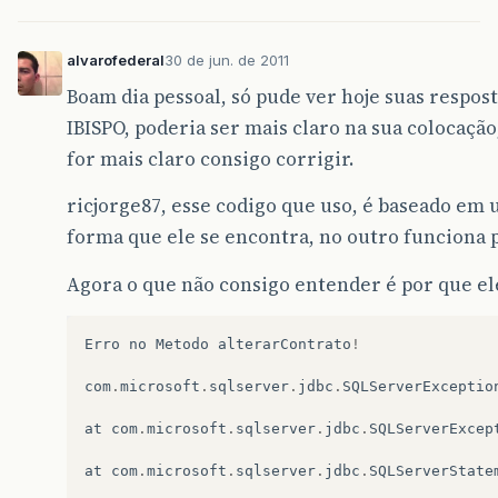
at
org
.
apache
.
catalina
.
connector
.
CoyoteAdapt
at
org
.
apache
.
coyote
.
http11
.
Http11Processor
.
alvarofederal
30 de jun. de 2011
at
org
.
apache
.
coyote
.
http11
.
Http11Protocol
$
H
Boam dia pessoal, só pude ver hoje suas respost
IBISPO, poderia ser mais claro na sua colocaçã
at
org
.
apache
.
tomcat
.
util
.
net
.
JIoEndpoint
$
Wo
for mais claro consigo corrigir.
at
java
.
lang
.
Thread
.
run
(
Thread
.
java
:
662
)
ricjorge87, esse codigo que uso, é baseado em
forma que ele se encontra, no outro funciona 
Agora o que não consigo entender é por que el
Erro
no
Metodo
alterarContrato
!
com
.
microsoft
.
sqlserver
.
jdbc
.
SQLServerExceptio
at
com
.
microsoft
.
sqlserver
.
jdbc
.
SQLServerExcep
at
com
.
microsoft
.
sqlserver
.
jdbc
.
SQLServerState