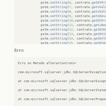
pstm
.
setString
(
6
,
contrato
.
getDtPr
pstm
.
setString
(
7
,
contrato
.
getnVal
pstm
.
setString
(
8
,
contrato
.
getnVal
pstm
.
setString
(
9
,
contrato
.
getnDes
pstm
.
setString
(
10
,
contrato
.
getDtPr
pstm
.
setString
(
11
,
contrato
.
getiNu
pstm
.
setString
(
12
,
contrato
.
getDtD
pstm
.
setString
(
13
,
contrato
.
getDtI
pstm
.
setString
(
14
,
contrato
.
getDtT
pstm
.
setString
(
15
,
contrato
.
getDtA
pstm
.
setString
(
16
,
contrato
.
getsDe
Erro:
pstm
.
setInt
(
17
,
contrato
.
getiCodig
resultado
=
pstm
.
executeUpdate
();
Erro
no
Metodo
alterarContrato
!
con
.
close
();
}
catch
(
SQLException
e
)
{
com
.
microsoft
.
sqlserver
.
jdbc
.
SQLServerExceptio
JOptionPane
.
showMessageDialog
(
null
System
.
out
.
println
(
"Erro no Metodo
at
com
.
microsoft
.
sqlserver
.
jdbc
.
SQLServerExcep
e
.
printStackTrace
();
}
at
com
.
microsoft
.
sqlserver
.
jdbc
.
SQLServerState
return
resultado
;
}
at
com
.
microsoft
.
sqlserver
.
jdbc
.
SQLServerPrepa
}