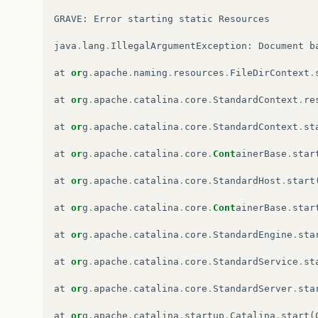
GRAVE
:
Error
starting
static
Resources
java
.
lang
.
IllegalArgumentException
:
Document
b
at
or
g
.
apache
.
naming
.
resources
.
FileDirContext
.
at
or
g
.
apache
.
catalina
.
core
.
StandardContext
.
re
at
or
g
.
apache
.
catalina
.
core
.
StandardContext
.
st
at
or
g
.
apache
.
catalina
.
core
.
Cont
ainerBase
.
star
at
or
g
.
apache
.
catalina
.
core
.
StandardHost
.
start
at
or
g
.
apache
.
catalina
.
core
.
Cont
ainerBase
.
star
at
or
g
.
apache
.
catalina
.
core
.
StandardEngine
.
sta
at
or
g
.
apache
.
catalina
.
core
.
StandardService
.
st
at
or
g
.
apache
.
catalina
.
core
.
StandardServer
.
sta
at
or
g
.
apache
.
catalina
.
startup
.
Catalina
.
start
(