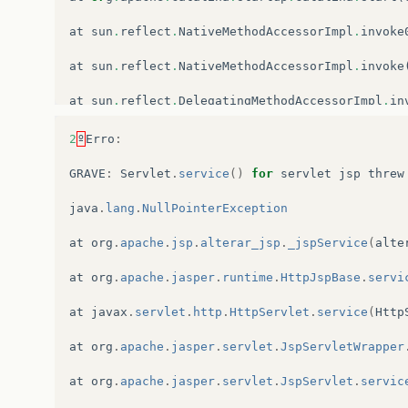
at
sun
.
reflect
.
NativeMethodAccessorImpl
.
invoke
at
sun
.
reflect
.
NativeMethodAccessorImpl
.
invoke
at
sun
.
reflect
.
DelegatingMethodAccessorImpl
.
in
at
java
.
lang
.
reflect
.
Method
.
invoke
(
Method
.
java
2
º
Erro
:
at
or
g
.
apache
.
catalina
.
startup
.
Bootstrap
.
start
GRAVE
:
Servlet
.
service
()
for
servlet
jsp
threw
at
or
g
.
apache
.
catalina
.
startup
.
Bootstrap
.
main
(
java
.
lang
.
NullPointerException
at
org
.
apache
.
jsp
.
alterar_jsp
.
_jspService
(
alte
at
org
.
apache
.
jasper
.
runtime
.
HttpJspBase
.
servi
at
javax
.
servlet
.
http
.
HttpServlet
.
service
(
Http
at
org
.
apache
.
jasper
.
servlet
.
JspServletWrapper
at
org
.
apache
.
jasper
.
servlet
.
JspServlet
.
servic