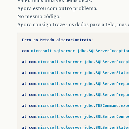
Valeu mais uma vez pelas dicas.
Agora estou com outro problema.
No mesmo código.
Agora consigo trazer os dados para a tela, mas
Erro
no
Metodo
alterarContrato
!
com
.
microsoft
.
sqlserver
.
jdbc
.
SQLServerExceptio
at
com
.
microsoft
.
sqlserver
.
jdbc
.
SQLServerExcep
at
com
.
microsoft
.
sqlserver
.
jdbc
.
SQLServerState
at
com
.
microsoft
.
sqlserver
.
jdbc
.
SQLServerPrepa
at
com
.
microsoft
.
sqlserver
.
jdbc
.
SQLServerPrepa
at
com
.
microsoft
.
sqlserver
.
jdbc
.
TDSCommand
.
exe
at
com
.
microsoft
.
sqlserver
.
jdbc
.
SQLServerConne
at
com
.
microsoft
.
sqlserver
.
jdbc
.
SQLServerState