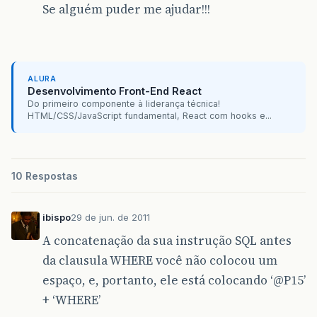
Se alguém puder me ajudar!!!
at
org
.
apache
.
catalina
.
core
.
StandardWrapperVal
at
org
.
apache
.
catalina
.
core
.
StandardContextVal
at
org
.
apache
.
catalina
.
core
.
StandardHostValve
.
ALURA
Desenvolvimento Front-End React
at
org
.
apache
.
catalina
.
valves
.
ErrorReportValve
Do primeiro componente à liderança técnica!
HTML/CSS/JavaScript fundamental, React com hooks e...
at
org
.
apache
.
catalina
.
core
.
StandardEngineValv
at
org
.
apache
.
catalina
.
connector
.
CoyoteAdapter
at
org
.
apache
.
coyote
.
http11
.
Http11Processor
.
pr
10 Respostas
at
org
.
apache
.
coyote
.
http11
.
Http11Protocol
$
Htt
ibispo
29 de jun. de 2011
at
org
.
apache
.
tomcat
.
util
.
net
.
JIoEndpoint
$
Work
A concatenação da sua instrução SQL antes
at
java
.
lang
.
Thread
.
run
(
Thread
.
java
:
662
)
da clausula WHERE você não colocou um
espaço, e, portanto, ele está colocando ‘
@P15
’
+ ‘WHERE’