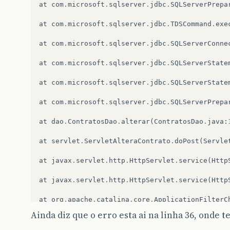
at
com
.
microsoft
.
sqlserver
.
jdbc
.
SQLServerPrepa
at
com
.
microsoft
.
sqlserver
.
jdbc
.
TDSCommand
.
exe
at
com
.
microsoft
.
sqlserver
.
jdbc
.
SQLServerConne
at
com
.
microsoft
.
sqlserver
.
jdbc
.
SQLServerState
at
com
.
microsoft
.
sqlserver
.
jdbc
.
SQLServerState
at
com
.
microsoft
.
sqlserver
.
jdbc
.
SQLServerPrepa
at
dao
.
ContratosDao
.
alterar
(
ContratosDao
.
java
:
at
servlet
.
ServletAlteraContrato
.
doPost
(
Servle
at
javax
.
servlet
.
http
.
HttpServlet
.
service
(
Http
at
javax
.
servlet
.
http
.
HttpServlet
.
service
(
Http
at
org
.
apache
.
catalina
.
core
.
ApplicationFilterC
Ainda diz que o erro esta ai na linha 36, onde 
at
org
.
apache
.
catalina
.
core
.
ApplicationFilterC