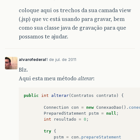
at
org
.
apache
.
tomcat
.
util
.
net
.
JIoEndpoint
$Work
coloque aqui os trechos da sua camada view
at
java
.
lang
.
Thread
.
run
(
Thread
.
java
:
662
)
(.jsp) que vc está usando para gravar, bem
como sua classe java de gravação para que
possamos te ajudar.
alvarofederal
1 de jul. de 2011
Blz.
Aqui esta meu método
alterar
:
public
int
alterar
(
Contratos
contrato
)
{
Connection
con
=
new
ConexaoDao
().
cone
PreparedStatement
pstm
=
null
;
int
resultado
=
0
;
try
{
pstm
=
con
.
prepareStatement