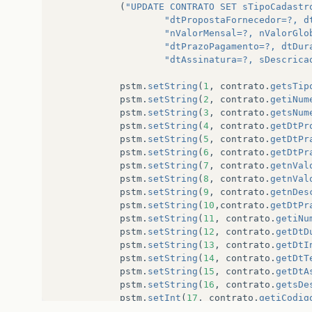
(
"UPDATE CONTRATO SET sTipoCadastr
"dtPropostaFornecedor=?, d
"nValorMensal=?, nValorGlo
"dtPrazoPagamento=?, dtDur
"dtAssinatura=?, sDescrica
pstm
.
setString
(
1
,
contrato
.
getsTip
pstm
.
setString
(
2
,
contrato
.
getiNum
pstm
.
setString
(
3
,
contrato
.
getsNum
pstm
.
setString
(
4
,
contrato
.
getDtPr
pstm
.
setString
(
5
,
contrato
.
getDtPr
pstm
.
setString
(
6
,
contrato
.
getDtPr
pstm
.
setString
(
7
,
contrato
.
getnVal
pstm
.
setString
(
8
,
contrato
.
getnVal
pstm
.
setString
(
9
,
contrato
.
getnDes
pstm
.
setString
(
10
,
contrato
.
getDtPr
pstm
.
setString
(
11
,
contrato
.
getiNu
pstm
.
setString
(
12
,
contrato
.
getDtD
pstm
.
setString
(
13
,
contrato
.
getDtI
pstm
.
setString
(
14
,
contrato
.
getDtT
pstm
.
setString
(
15
,
contrato
.
getDtA
pstm
.
setString
(
16
,
contrato
.
getsDe
pstm
.
setInt
(
17
,
contrato
.
getiCodig
resultado
=
pstm
.
executeUpdate
();