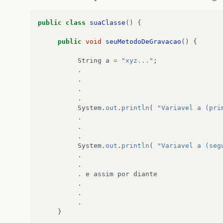
public
class
suaClasse
()
{
public
void
seuMetodoDeGravacao
()
{
String
a
=
"xyz..."
;
.
.
.
.
System
.
out
.
println
(
"Variavel a (pri
.
.
.
System
.
out
.
println
(
"Variavel a (seg
.
.
.
e
assim
por
diante
.
.
.
}