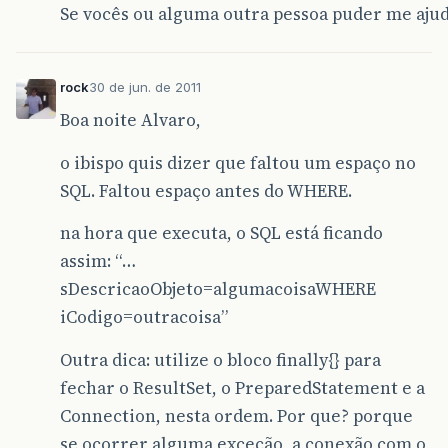
Se vocês ou alguma outra pessoa puder me ajud
at
org
.
apache
.
catalina
.
core
.
ApplicationFilterC
at
org
.
apache
.
catalina
.
core
.
StandardWrapperVal
rock
30 de jun. de 2011
at
org
.
apache
.
catalina
.
core
.
StandardContextVal
Boa noite Alvaro,
at
org
.
apache
.
catalina
.
core
.
StandardHostValve
.
o ibispo quis dizer que faltou um espaço no
at
org
.
apache
.
catalina
.
valves
.
ErrorReportValve
SQL. Faltou espaço antes do WHERE.
at
org
.
apache
.
catalina
.
core
.
StandardEngineValv
na hora que executa, o SQL está ficando
at
org
.
apache
.
catalina
.
connector
.
CoyoteAdapter
assim: “…
sDescricaoObjeto=algumacoisaWHERE
at
org
.
apache
.
coyote
.
http11
.
Http11Processor
.
pr
iCodigo=outracoisa”
at
org
.
apache
.
coyote
.
http11
.
Http11Protocol
$
Htt
Outra dica: utilize o bloco finally{} para
at
org
.
apache
.
tomcat
.
util
.
net
.
JIoEndpoint
$
Work
fechar o ResultSet, o PreparedStatement e a
at
java
.
lang
.
Thread
.
run
(
Thread
.
java
:
662
)
Connection, nesta ordem. Por que? porque
se ocorrer alguma exceção, a conexão com o