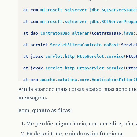
at
com
.
microsoft
.
sqlserver
.
jdbc
.
SQLServerState
at
com
.
microsoft
.
sqlserver
.
jdbc
.
SQLServerPrepa
at
dao
.
ContratosDao
.
alterar
(
ContratosDao
.
java
:
at
servlet
.
ServletAlteraContrato
.
doPost
(
Servle
at
javax
.
servlet
.
http
.
HttpServlet
.
service
(
Http
at
javax
.
servlet
.
http
.
HttpServlet
.
service
(
Http
at
org
.
apache
.
catalina
.
core
.
ApplicationFilterC
Ainda aparece mais coisas abaixo, mas acho que p
at
org
.
apache
.
catalina
.
core
.
ApplicationFilterC
mensagem.
at
org
.
apache
.
catalina
.
core
.
StandardWrapperVal
Bom, quanto as dicas:
at
org
.
apache
.
catalina
.
core
.
StandardContextVal
Me perdõe a ignorância, mas acredite, não 
at
org
.
apache
.
catalina
.
core
.
StandardHostValve
.
Eu deixei true, e ainda assim funciona.