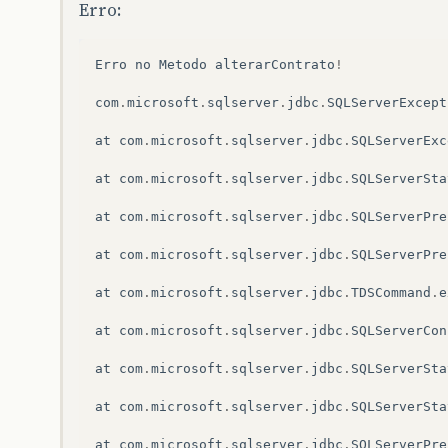
Erro:
pstm
.
setInt
(
17
,
contrato
.
getiCod
resultado
=
pstm
.
executeUpdate
()
Erro
no
Metodo
alterarContrato
!
con
.
close
();
}
catch
(
SQLException
e
)
{
com
.
microsoft
.
sqlserver
.
jdbc
.
SQLServerExcept
JOptionPane
.
showMessageDialog
(
nu
System
.
out
.
println
(
"Erro no Meto
at
com
.
microsoft
.
sqlserver
.
jdbc
.
SQLServerExc
e
.
printStackTrace
();
}
at
com
.
microsoft
.
sqlserver
.
jdbc
.
SQLServerSta
return
resultado
;
}
at
com
.
microsoft
.
sqlserver
.
jdbc
.
SQLServerPre
}
at
com
.
microsoft
.
sqlserver
.
jdbc
.
SQLServerPre
at
com
.
microsoft
.
sqlserver
.
jdbc
.
TDSCommand
.
e
at
com
.
microsoft
.
sqlserver
.
jdbc
.
SQLServerCon
at
com
.
microsoft
.
sqlserver
.
jdbc
.
SQLServerSta
at
com
.
microsoft
.
sqlserver
.
jdbc
.
SQLServerSta
at
com
.
microsoft
.
sqlserver
.
jdbc
.
SQLServerPre