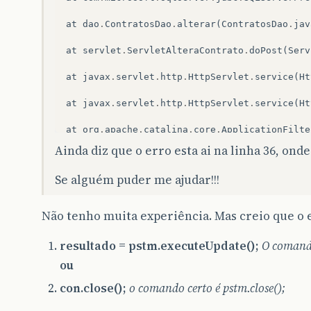
at
dao
.
ContratosDao
.
alterar
(
ContratosDao
.
jav
at
servlet
.
ServletAlteraContrato
.
doPost
(
Serv
at
javax
.
servlet
.
http
.
HttpServlet
.
service
(
Ht
at
javax
.
servlet
.
http
.
HttpServlet
.
service
(
Ht
at
org
.
apache
.
catalina
.
core
.
ApplicationFilte
Ainda diz que o erro esta ai na linha 36, ond
at
org
.
apache
.
catalina
.
core
.
ApplicationFilte
Se alguém puder me ajudar!!!
at
org
.
apache
.
catalina
.
core
.
StandardWrapperV
at
org
.
apache
.
catalina
.
core
.
StandardContextV
Não tenho muita experiência. Mas creio que o e
at
org
.
apache
.
catalina
.
core
.
StandardHostValv
resultado = pstm.executeUpdate();
O comando
at
org
.
apache
.
catalina
.
valves
.
ErrorReportVal
ou
con.close();
o comando certo é pstm.close();
at
org
.
apache
.
catalina
.
core
.
StandardEngineVa