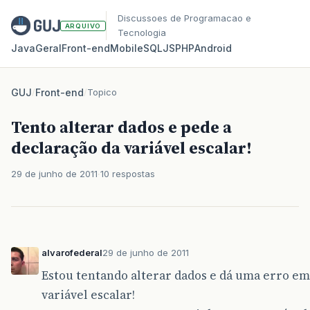
Discussoes de Programacao e
ARQUIVO
Tecnologia
Java
Geral
Front‑end
Mobile
SQL
JS
PHP
Android
GUJ
/
Front-end
/
Topico
Tento alterar dados e pede a
declaração da variável escalar!
29 de junho de 2011
10 respostas
alvarofederal
29 de junho de 2011
Estou tentando alterar dados e dá uma erro em
variável escalar!