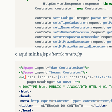
HttpServletResponse
response
)
thro
Contratos
contrato
=
new
Contratos
();
contrato
.
setiCodigo
(
Integer
.
parseInt
(
r
contrato
.
setsTipoCadastro
(
request
.
getP
contrato
.
setiNumeroContrato
(
request
.
ge
contrato
.
setsNumeroProcesso
(
request
.
ge
contrato
.
setDtPropostaFornecedor
(
reque
contrato
.
setDtPrazoExecucao
(
request
.
ge
contrato
.
setDtPrazoGarantiaExecucao
(
re
contrato
.
setnValorGlobal
(
request
.
getPa
e aqui minha jsp
alteraContrato.jsp
contrato
.
setnValorMensal
(
request
.
getPa
contrato
.
setnDescontoOferecido
(
request
contrato
.
setDtPrazoPagamento
(
request
.
g
<%
@page
import
=
"dao.ContratosDao"
%>
contrato
.
setiNumeroLancamentoSIAFI
(
req
<%
@page
import
=
"beans.Contratos"
%>
contrato
.
setDtDuracaoContrato
(
request
.
<%
@
page
language
=
"java"
contentType
=
"text/htm
contrato
.
setDtInicioVigencia
(
request
.
g
pageEncoding
=
"ISO-8859-1"
%>
contrato
.
setDtTerminoVigencia
(
request
.
<!DOCTYPE html PUBLIC "-//W3C//DTD HTML 4.01 T
contrato
.
setDtAssinatura
(
request
.
getPa
<
html
>
contrato
.
setsDescricaoObjeto
(
request
.
g
<
head
>
<
meta
http-equiv
=
"Content-Type"
content
=
"text/
ContratosDao
ad
=
new
ContratosDao
();
<
title
>
..::ALTERAÇÃO DO CONTRATO::..
</
title
>
</
head
>