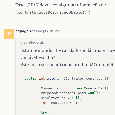
Esse ‘
@P15
’ deve ser alguma informação de
‘
’;
contrato.getsDescricaoObjeto()
ricjorge87
29 de jun. de 2011
R
alvarofederal:
Estou tentando alterar dados e dá uma erro 
variável escalar!
Este erro se encontra na minha DAO, no métod
public
int
alterar
(
Contratos
contrato
){
Connection
con
=
new
ConexaoDao
().
co
PreparedStatement
pstm
=
null
;
ResultSet
rs
=
null
;
int
resultado
=
0
;
try
{