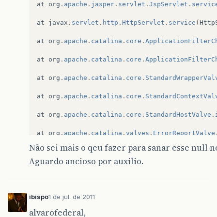
at
org
.
apache
.
jasper
.
servlet
.
JspServlet
.
servic
at
javax
.
servlet
.
http
.
HttpServlet
.
service
(
Http
at
org
.
apache
.
catalina
.
core
.
ApplicationFilterC
at
org
.
apache
.
catalina
.
core
.
ApplicationFilterC
at
org
.
apache
.
catalina
.
core
.
StandardWrapperVal
at
org
.
apache
.
catalina
.
core
.
StandardContextVal
at
org
.
apache
.
catalina
.
core
.
StandardHostValve
.
at
org
.
apache
.
catalina
.
valves
.
ErrorReportValve
Não sei mais o qeu fazer para sanar esse null no
at
org
.
apache
.
catalina
.
core
.
StandardEngineValv
Aguardo ancioso por auxilio.
at
org
.
apache
.
catalina
.
connector
.
CoyoteAdapter
at
org
.
apache
.
coyote
.
http11
.
Http11Processor
.
pr
ibispo
1 de jul. de 2011
at
org
.
apache
.
coyote
.
http11
.
Http11Protocol
$Htt
alvarofederal,