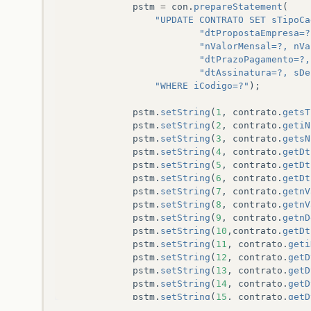
pstm
=
con
.
prepareStatement
(
"UPDATE CONTRATO SET sTipoCa
"dtPropostaEmpresa=?
"nValorMensal=?, nVa
"dtPrazoPagamento=?,
"dtAssinatura=?, sDe
"WHERE iCodigo=?"
);
pstm
.
setString
(
1
,
contrato
.
getsT
pstm
.
setString
(
2
,
contrato
.
getiN
pstm
.
setString
(
3
,
contrato
.
getsN
pstm
.
setString
(
4
,
contrato
.
getDt
pstm
.
setString
(
5
,
contrato
.
getDt
pstm
.
setString
(
6
,
contrato
.
getDt
pstm
.
setString
(
7
,
contrato
.
getnV
pstm
.
setString
(
8
,
contrato
.
getnV
pstm
.
setString
(
9
,
contrato
.
getnD
pstm
.
setString
(
10
,
contrato
.
getDt
pstm
.
setString
(
11
,
contrato
.
geti
pstm
.
setString
(
12
,
contrato
.
getD
pstm
.
setString
(
13
,
contrato
.
getD
pstm
.
setString
(
14
,
contrato
.
getD
pstm
.
setString
(
15
,
contrato
.
getD
pstm
.
setString
(
16
,
contrato
.
gets