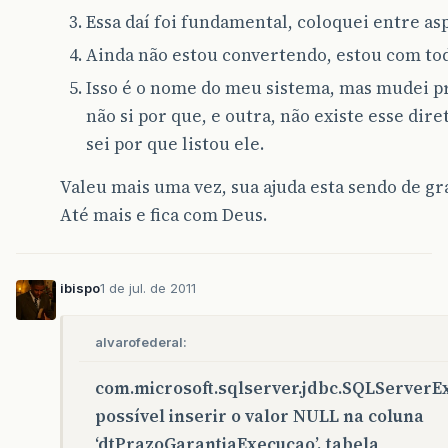
at
org
.
apache
.
catalina
.
valves
.
ErrorReportValve
Essa daí foi fundamental, coloquei entre a
at
org
.
apache
.
catalina
.
core
.
StandardEngineValv
Ainda não estou convertendo, estou com tod
at
org
.
apache
.
catalina
.
connector
.
CoyoteAdapter
Isso é o nome do meu sistema, mas mudei pra
não si por que, e outra, não existe esse dire
at
org
.
apache
.
coyote
.
http11
.
Http11Processor
.
pr
sei por que listou ele.
at
org
.
apache
.
coyote
.
http11
.
Http11Protocol
$
Htt
Valeu mais uma vez, sua ajuda esta sendo de gr
at
org
.
apache
.
tomcat
.
util
.
net
.
JIoEndpoint
$
Work
Até mais e fica com Deus.
at
java
.
lang
.
Thread
.
run
(
Thread
.
java
:
662
)
ibispo
1 de jul. de 2011
alvarofederal:
com.microsoft.sqlserver.jdbc.SQLServerEx
possível inserir o valor NULL na coluna
‘dtPrazoGarantiaExecucao’, tabela