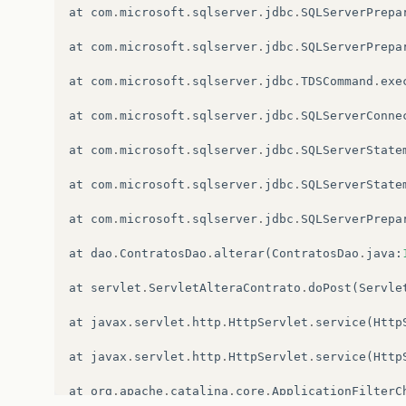
at
com
.
microsoft
.
sqlserver
.
jdbc
.
SQLServerPrepa
at
com
.
microsoft
.
sqlserver
.
jdbc
.
SQLServerPrepa
at
com
.
microsoft
.
sqlserver
.
jdbc
.
TDSCommand
.
exe
at
com
.
microsoft
.
sqlserver
.
jdbc
.
SQLServerConne
at
com
.
microsoft
.
sqlserver
.
jdbc
.
SQLServerState
at
com
.
microsoft
.
sqlserver
.
jdbc
.
SQLServerState
at
com
.
microsoft
.
sqlserver
.
jdbc
.
SQLServerPrepa
at
dao
.
ContratosDao
.
alterar
(
ContratosDao
.
java
:
at
servlet
.
ServletAlteraContrato
.
doPost
(
Servle
at
javax
.
servlet
.
http
.
HttpServlet
.
service
(
Http
at
javax
.
servlet
.
http
.
HttpServlet
.
service
(
Http
at
org
.
apache
.
catalina
.
core
.
ApplicationFilterC