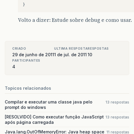
}
Volto a dizer: Estude sobre debug e como usar.
CRIADO
ULTIMA RESPOSTA
RESPOSTAS
29 de junho de 2011
1 de jul. de 2011
10
PARTICIPANTES
4
Topicos relacionados
Compilar e executar uma classe java pelo
13 respostas
prompt do windows
[RESOLVIDO] Como executar função JavaScript
13 respostas
após página carregada
Java.lang.OutOfMemoryError: Java heap space
11 respostas