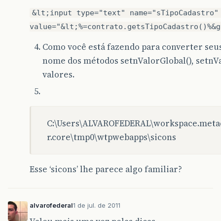
<
input
type
=
"reset"
value
=
"Limpar"
>
&lt;input type="text" name="sTipoCadastro"
</
form
>
value="&lt;%=contrato.getsTipoCadastro()%&g
</
body
>
</
html
>
Como você está fazendo para converter seus
nome dos métodos setnValorGlobal(), setnVa
valores.
C:\Users\ALVAROFEDERAL\workspace.metada
r.core\tmp0\wtpwebapps\sicons
Esse ‘sicons’ lhe parece algo familiar?
alvarofederal
1 de jul. de 2011