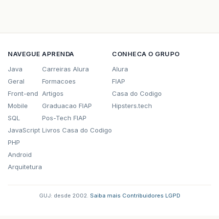
NAVEGUE
APRENDA
CONHECA O GRUPO
Java
Carreiras Alura
Alura
Geral
Formacoes
FIAP
Front-end
Artigos
Casa do Codigo
Mobile
Graduacao FIAP
Hipsters.tech
SQL
Pos-Tech FIAP
JavaScript
Livros Casa do Codigo
PHP
Android
Arquitetura
GUJ: desde 2002.
·
Saiba mais
·
Contribuidores
·
LGPD