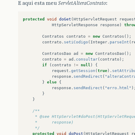
E aqui esta meu
ServletAlteraContrato
:
con
.
close
();
}
catch
(
SQLException
e
)
{
System
.
out
.
println
(
"Erro! metodo a
protected
void
doGet
(
HttpServletRequest
reques
e
.
printStackTrace
();
HttpServletResponse
response
)
thro
}
return
resultado
;
Contratos
contrato
=
new
Contratos
();
}
contrato
.
setiCodigo
(
Integer
.
parseInt
(
r
ContratosDao
ad
=
new
ContratosDao
();
contrato
=
ad
.
consultar
(
contrato
);
if
(
contrato
!=
null
)
{
request
.
getSession
(
true
).
setAttrib
response
.
sendRedirect
(
"alteraContr
}
else
{
response
.
sendRedirect
(
"erro.html"
)
}
}
/**
	 * @see HttpServlet#doPost(HttpServletRequ
	 *      response)
	 */
protected
void
doPost
(
HttpServletRequest
r