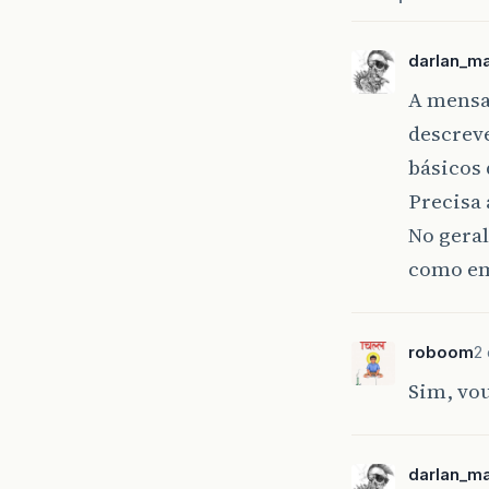
darlan_m
A mensa
descrev
básicos
Precisa
No geral
como em
roboom
2 
Sim, vou
darlan_m