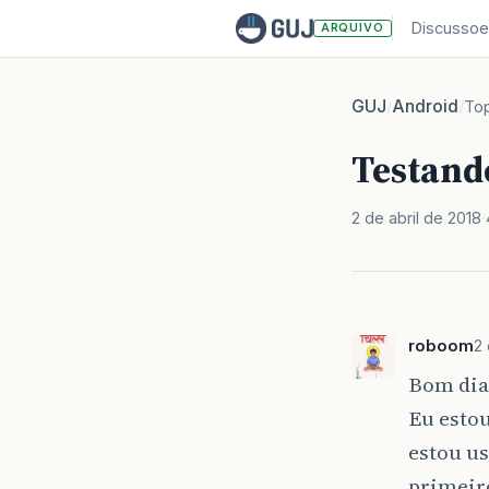
Discussoe
ARQUIVO
GUJ
Android
/
/
To
Testand
2 de abril de 2018
roboom
2 
Bom dia
Eu esto
estou us
primeir