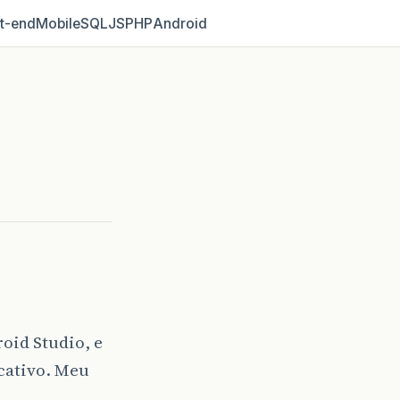
t‑end
Mobile
SQL
JS
PHP
Android
oid Studio, e
icativo. Meu