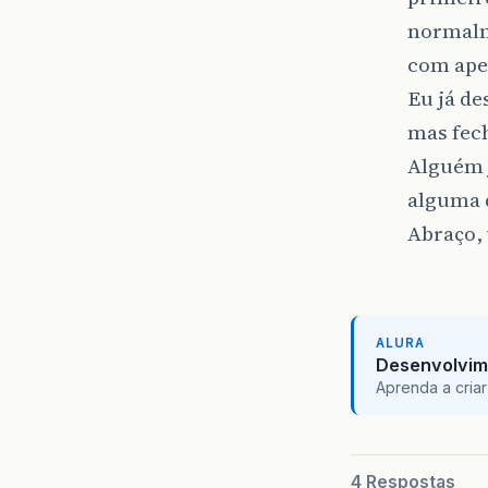
normalm
com ape
Eu já de
mas fech
Alguém j
alguma 
Abraço, 
ALURA
Desenvolvim
Aprenda a criar
4 Respostas