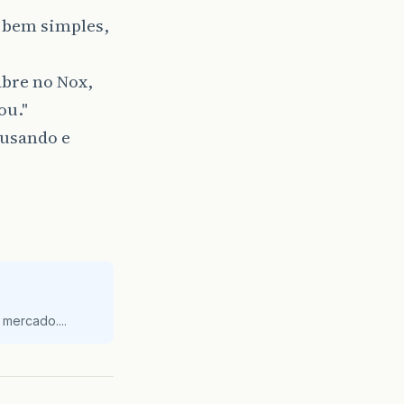
 bem simples,
abre no Nox,
ou."
ausando e
mercado....