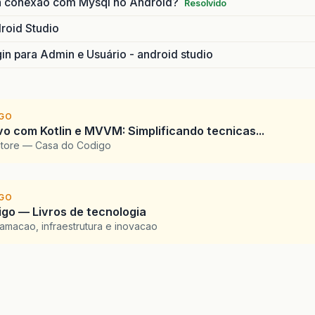
a conexão com Mysql no Android?
Resolvido
roid Studio
gin para Admin e Usuário - android studio
IGO
vo com Kotlin e MVVM: Simplificando tecnicas...
atore — Casa do Codigo
IGO
go — Livros de tecnologia
amacao, infraestrutura e inovacao