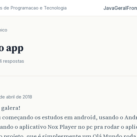
Java
Geral
Fron
s de Programacao e Tecnologia
pico
o app
4 respostas
de abril de 2018
 galera!
u começando os estudos em android, usando o Andr
ando o aplicativo Nox Player no pc pra rodar o apl
o projeto, que é simplesmente um Olá Mundo roda