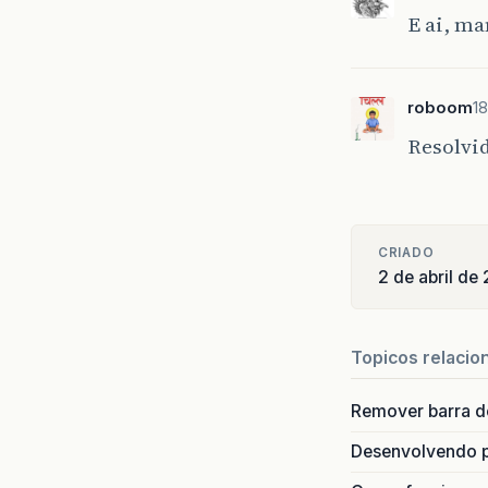
E ai, ma
roboom
18
Resolvi
CRIADO
2 de abril de
Topicos relacio
Remover barra de
Desenvolvendo p