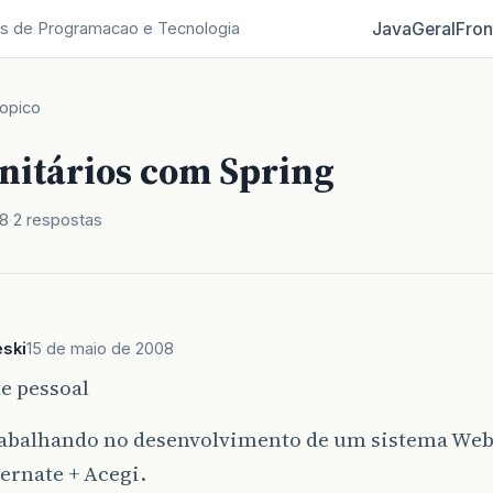
Java
Geral
Fron
s de Programacao e Tecnologia
opico
Unitários com Spring
08
2 respostas
eski
15 de maio de 2008
e pessoal
rabalhando no desenvolvimento de um sistema Web 
bernate + Acegi.