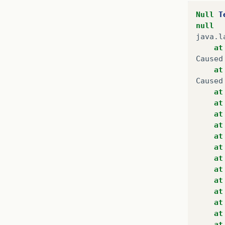
Null
T
null
java
.
l
at
Caused
at
Caused
at
at
at
at
at
at
at
at
at
at
at
at
at