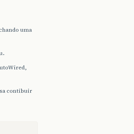
 achando uma
u.
autoWired,
sa contibuir