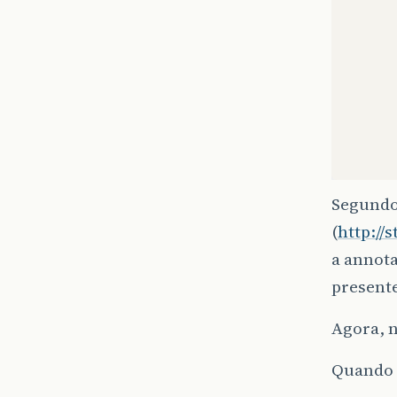
Segundo
(
http://
a annot
}
presente
}
Agora, n
Quando t