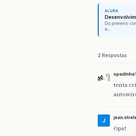
ALURA
Desenvolvim
Do primeiro co
e...
2 Respostas
spadinha
tenta cr
autowir
jean.strel
J
Opa!