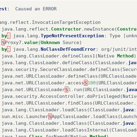
est
:
Caused
an
ERROR
ang
.
reflect
.
InvocationTargetException
java
.
lang
.
reflect
.
Constructor
.
newInstance
(
Constru
by
:
java
.
lang
.
TypeNotPresentException
:
Type
[
unkn
$
Proxy7
.
value
(
Unknown
Source
)
by
:
java
.
lang
.
NoClassDefFoundError
:
org
/
junit
/
int
java
.
lang
.
ClassLoader
.
defineClass1
(
Native
Method
)
java
.
lang
.
ClassLoader
.
defineClass
(
ClassLoader
.
jav
java
.
security
.
SecureClassLoader
.
defineClass
(
Secur
java
.
net
.
URLClassLoader
.
defineClass
(
URLClassLoade
java
.
net
.
URLClassLoader
.
access
$
100
(
URLClassLoader
java
.
net
.
URLClassLoader
$
1.
run
(
URLClassLoader
.
java
java
.
security
.
AccessController
.
doPrivileged
(
Nativ
java
.
net
.
URLClassLoader
.
findClass
(
URLClassLoader
.
java
.
lang
.
ClassLoader
.
loadClass
(
ClassLoader
.
java
:
sun
.
misc
.
Launcher
$
AppClassLoader
.
loadClass
(
Launch
java
.
lang
.
ClassLoader
.
loadClass
(
ClassLoader
.
java
:
java
.
lang
.
ClassLoader
.
loadClassInternal
(
ClassLoad
java
.
lang
.
Class
.
forName0
(
Native
Method
)