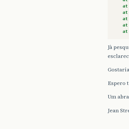
at
at
at
at
at
Jà pesqu
esclarec
Gostaria
Espero t
Um abra
Jean Str