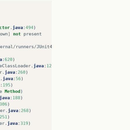
ctor
.
java
:
494
)
own
]
not
present
ernal
/
runners
/
JUnit4ClassRunner
a
:
620
)
eClassLoader
.
java
:
124
)
r
.
java
:
260
)
.
java
:
56
)
:
195
)
e
Method
)
java
:
188
)
306
)
er
.
java
:
268
)
251
)
er
.
java
:
319
)