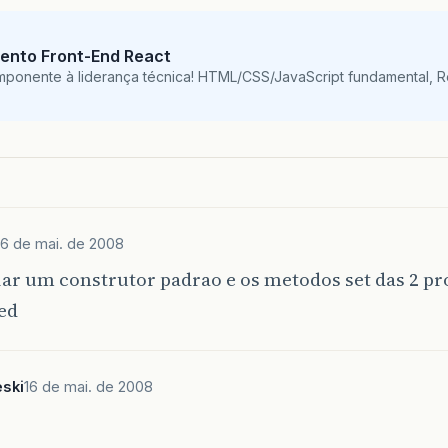
ento Front-End React
mponente à liderança técnica! HTML/CSS/JavaScript fundamental, 
16 de mai. de 2008
iar um construtor padrao e os metodos set das 2 p
ed
eski
16 de mai. de 2008