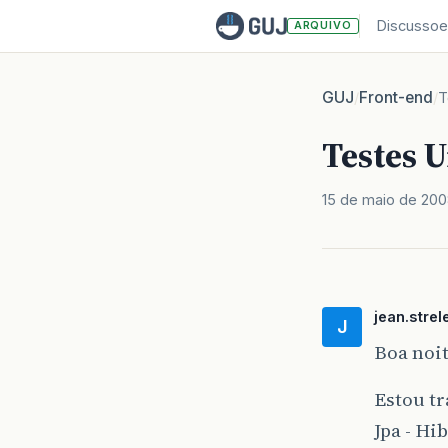
Discussoe
ARQUIVO
GUJ
Front-end
/
/
T
Testes 
15 de maio de 20
jean.strel
J
Boa noit
Estou t
Jpa - Hi