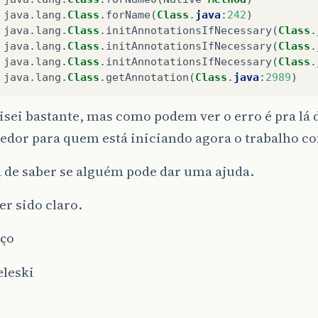
java
.
lang
.
Class
.
forName
(
Class
.
java
:
242
)
java
.
lang
.
Class
.
initAnnotationsIfNecessary
(
Class
.
java
.
lang
.
Class
.
initAnnotationsIfNecessary
(
Class
.
java
.
lang
.
Class
.
initAnnotationsIfNecessary
(
Class
.
java
.
lang
.
Class
.
getAnnotation
(
Class
.
java
:
2989
)
isei bastante, mas como podem ver o erro é pra lá 
edor para quem está iniciando agora o trabalho co
 de saber se alguém pode dar uma ajuda.
er sido claro.
ço
eleski