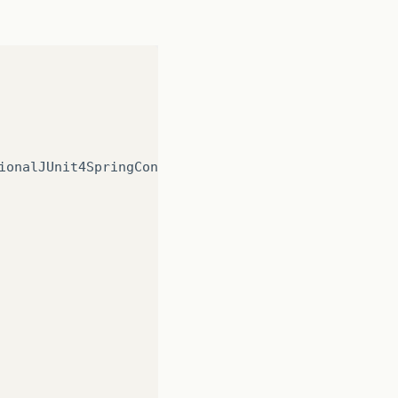
ionalJUnit4SpringContextTests
{