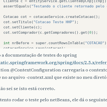
Cliente
c
=
entityService
.
getClienteByCnpj
(
cnpj
)
assertEquals
(
"Testando o cliente retornado pelo 
Cotacao
cot
=
cotacaoService
.
createCotacao
();
cot
.
setTitulo
(
"Cotacao Teste HHP"
);
cot
.
setCliente
(
c
);
cot
.
setComprador
(
c
.
getCompradores
()
.
get
(
0
));
int
nrBefore
=
super
.
countRowsInTable
(
"COTACAO"
)
cotacaoService
.
save
(
cotacao
);
int
nrAfter
=
super
.
countRowsInTable
(
"COTACAO"
);
 a documentação de testes do spring
static.springframework.org/spring/docs/2.5.x/refe
assertEquals
(
"Número de registros na tabela deve
ation
@ContextConfiguration
carregaria o contexto
 no arquivo -context.xml que existe no meu diretór
ão sei se isto está correto.
ento rodar o teste pelo netBeans, ele dá o seguinte