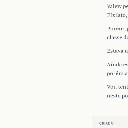
Valew pe
Fiz isto
Porém, p
classe d
Estava u
Ainda e
porém a
Vou tent
neste po
CRIADO