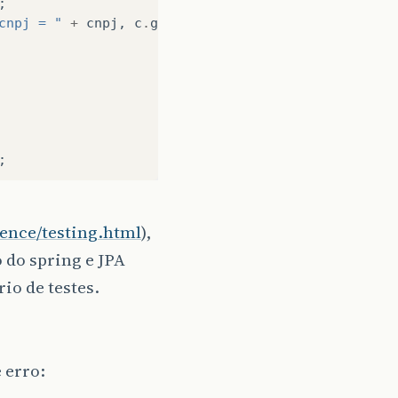
;
cnpj = "
+
cnpj
,
c
.
getCnpj
());
;
rence/testing.html
),
 ser igual ao anterior + 1 "
,
nrBefore
+
1
,
nrAfte
 do spring e JPA
io de testes.
 erro: