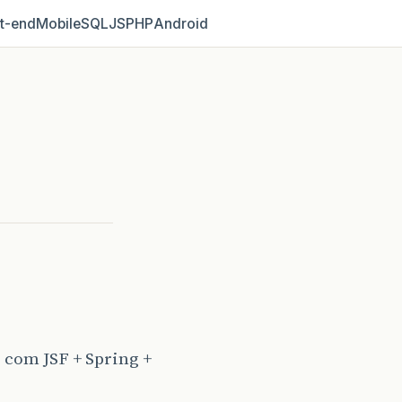
t‑end
Mobile
SQL
JS
PHP
Android
com JSF + Spring +