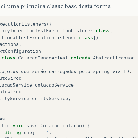
ei uma primeira classe base desta forma:
xecutionListeners
({
encyInjectionTestExecutionListener
.
class
,
ctionalTestExecutionListener
.
class
})
actional
xtConfiguration
class
CotacaoManagerTest
extends
AbstractTransact
objetos
que
seráo
carregados
pelo
spring
via
ID
.
utowired
tacaoService
cotacaoService
;
utowired
tityService
entityService
;
est
blic
void
save
(
Cotacao
cotacao
)
{
String
cnpj
=
""
;