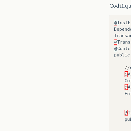
Codifiqu
@
TestE
Depend
Transa
@
Trans
@
Conte
public
//
@
A
Co
@
A
En
@
T
pu