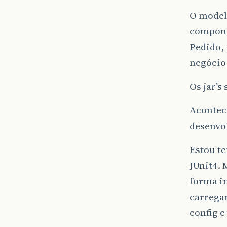
O model
componen
Pedido, 
negócio
Os jar’s
Acontece
desenvol
Estou te
JUnit4. 
forma i
carregar
config e