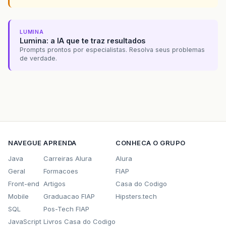
LUMINA
Lumina: a IA que te traz resultados
Prompts prontos por especialistas. Resolva seus problemas
de verdade.
NAVEGUE
APRENDA
CONHECA O GRUPO
Java
Carreiras Alura
Alura
Geral
Formacoes
FIAP
Front-end
Artigos
Casa do Codigo
Mobile
Graduacao FIAP
Hipsters.tech
SQL
Pos-Tech FIAP
JavaScript
Livros Casa do Codigo