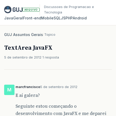
Discussoes de Programacao e
ARQUIVO
Tecnologia
Java
Geral
Front‑end
Mobile
SQL
JS
PHP
Android
GUJ
/
Assuntos Gerais
/
Topico
TextArea JavaFX
5 de setembro de 2012
1 resposta
marcfrancisco
5 de setembro de 2012
M
E aí galera?
Seguinte estou começando o
desenvolvimento com JavaFX e me deparei