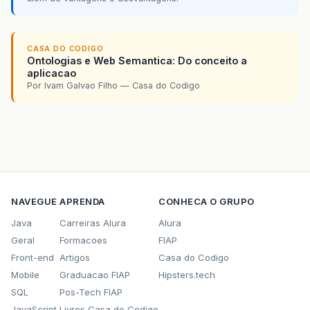
CASA DO CODIGO
Ontologias e Web Semantica: Do conceito a
aplicacao
Por Ivam Galvao Filho — Casa do Codigo
NAVEGUE
APRENDA
CONHECA O GRUPO
Java
Carreiras Alura
Alura
Geral
Formacoes
FIAP
Front-end
Artigos
Casa do Codigo
Mobile
Graduacao FIAP
Hipsters.tech
SQL
Pos-Tech FIAP
JavaScript
Livros Casa do Codigo