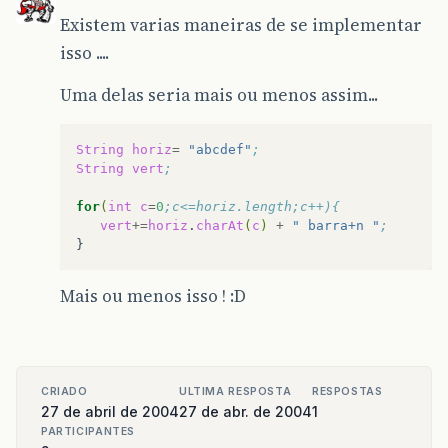
Existem varias maneiras de se implementar
isso ....
Uma delas seria mais ou menos assim...
String
horiz
=
"abcdef"
;
String
vert
;
for
(
int
c
=
0
;c<=horiz.length;c++){
vert
+=
horiz
.
charAt
(
c
)
+
" barra+n "
;
Mais ou menos isso ! :D
CRIADO
ULTIMA RESPOSTA
RESPOSTAS
27 de abril de 2004
27 de abr. de 2004
1
PARTICIPANTES