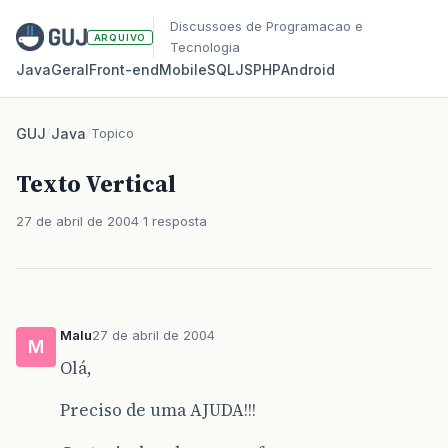
Discussoes de Programacao e
ARQUIVO
Tecnologia
Java
Geral
Front‑end
Mobile
SQL
JS
PHP
Android
GUJ
/
Java
/
Topico
Texto Vertical
27 de abril de 2004
1 resposta
Malu
27 de abril de 2004
M
Olá,
Preciso de uma AJUDA!!!