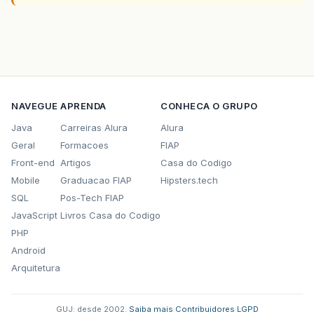
NAVEGUE
APRENDA
CONHECA O GRUPO
Java
Carreiras Alura
Alura
Geral
Formacoes
FIAP
Front-end
Artigos
Casa do Codigo
Mobile
Graduacao FIAP
Hipsters.tech
SQL
Pos-Tech FIAP
JavaScript
Livros Casa do Codigo
PHP
Android
Arquitetura
GUJ: desde 2002.
·
Saiba mais
·
Contribuidores
·
LGPD