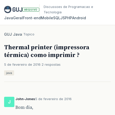
Discussoes de Programacao e
ARQUIVO
Tecnologia
Java
Geral
Front‑end
Mobile
SQL
JS
PHP
Android
GUJ
/
Java
/
Topico
Thermal printer (impressora
térmica) como imprimir ?
5 de fevereiro de 2016
2 respostas
java
John-Jones
5 de fevereiro de 2016
J
Bom dia,