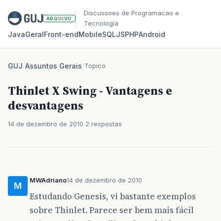
Discussoes de Programacao e
ARQUIVO
Tecnologia
Java
Geral
Front‑end
Mobile
SQL
JS
PHP
Android
GUJ
/
Assuntos Gerais
/
Topico
Thinlet X Swing - Vantagens e
desvantagens
14 de dezembro de 2010
2 respostas
MWAdriano
14 de dezembro de 2010
M
Estudando Genesis, vi bastante exemplos
sobre Thinlet. Parece ser bem mais fácil