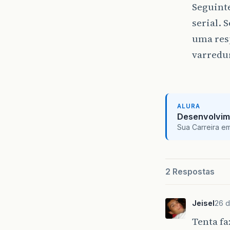
Seguinte
serial. 
uma resp
varredu
ALURA
Desenvolvim
Sua Carreira e
2 Respostas
Jeisel
26 d
Tenta fa