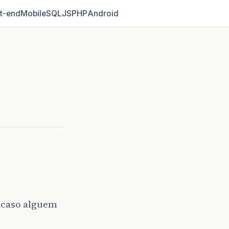
t‑end
Mobile
SQL
JS
PHP
Android
e caso alguem