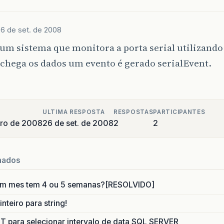
26 de set. de 2008
é um sistema que monitora a porta serial utilizand
chega os dados um evento é gerado serialEvent.
ULTIMA RESPOSTA
RESPOSTAS
PARTICIPANTES
bro de 2008
26 de set. de 2008
2
2
nados
um mes tem 4 ou 5 semanas?[RESOLVIDO]
nteiro para string!
para selecionar intervalo de data SQL SERVER