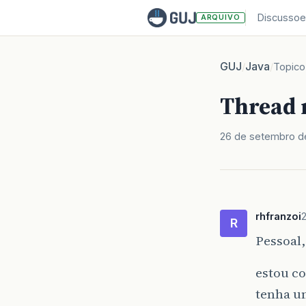
Discussoe
ARQUIVO
GUJ
Java
/
/
Topico
Thread 
26 de setembro d
rhfranzoi
R
Pessoal,
estou c
tenha u