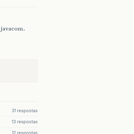
o javacom.
31 respostas
13 respostas
12 respostas