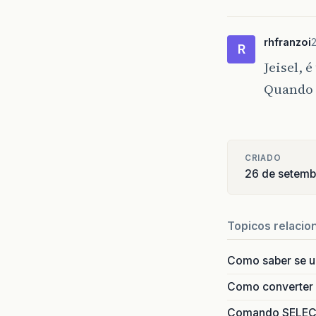
rhfranzoi
R
Jeisel, 
Quando 
CRIADO
26 de setem
Topicos relacio
Como saber se 
Como converter i
Comando SELECT 