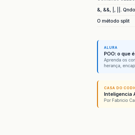
&, &&, |, ||. Qnd
O método split
ALURA
POO: o que é
Aprenda os con
herança, encap
CASA DO COD
Inteligencia 
Por Fabricio C