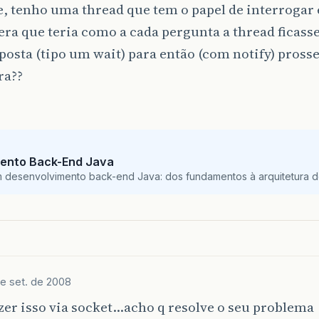
, tenho uma thread que tem o papel de interrogar 
Sera que teria como a cada pergunta a thread ficas
osta (tipo um wait) para então (com notify) pross
ra??
ento Back-End Java
m desenvolvimento back-end Java: dos fundamentos à arquitetura de
e set. de 2008
zer isso via socket…acho q resolve o seu problema