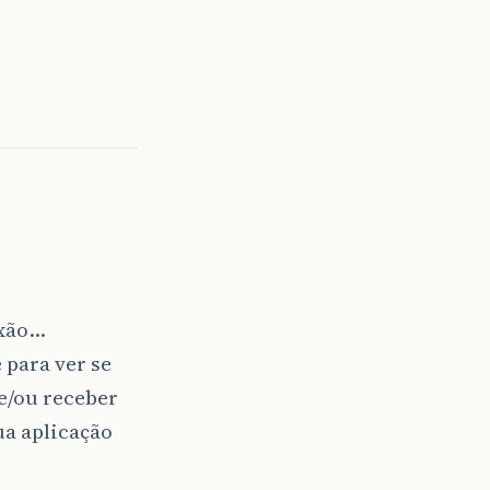
exão…
 para ver se
 e/ou receber
ua aplicação