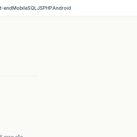
t‑end
Mobile
SQL
JS
PHP
Android
 que ele