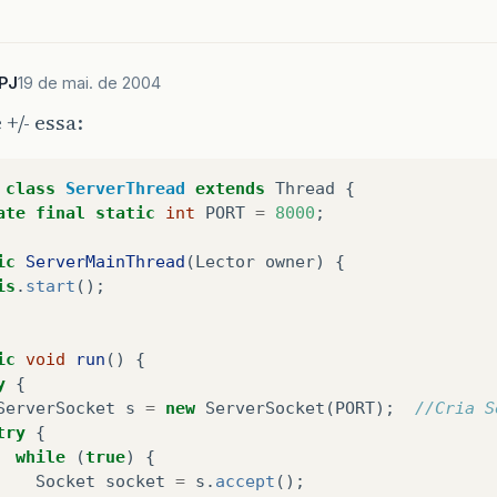
PJ
19 de mai. de 2004
 +/- essa:
class
ServerThread
extends
Thread
{
ate
final
static
int
PORT
=
8000
;
ic
ServerMainThread
(
Lector
owner
)
{
is
.
start
();
ic
void
run
()
{
y
{
ServerSocket
s
=
new
ServerSocket
(
PORT
);
//Cria S
try
{
while
(
true
)
{
Socket
socket
=
s
.
accept
();