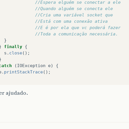
//Espera elguém se conectar a ele
//Quando alguém se conecta ele
//Cria uma variável socket que 
//Está com uma conexão ativa
//E é por ela que vc poderá fazer
//Toda a comunicação necessária.
}
}
finally
{
s
.
close
();
}
catch
(
IOException
e
)
{
e
.
printStackTrace
();
er ajudado.