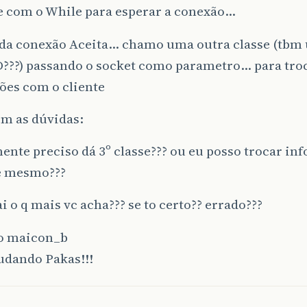
 e com o While para esperar a conexão…
cada conexão Aceita… chamo uma outra classe (tbm
??) passando o socket como parametro… para tro
ões com o cliente
em as dúvidas:
ente preciso dá 3º classe??? ou eu posso trocar in
se mesmo???
i o q mais vc acha??? se to certo?? errado???
o maicon_b
udando Pakas!!!