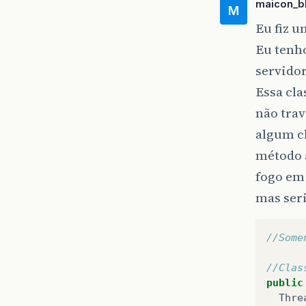
maicon_b
M
Eu fiz u
Eu tenho
servidor
Essa cla
não trav
algum cl
método a
fogo em 
mas seri
//Some
//Clas
public
Thre