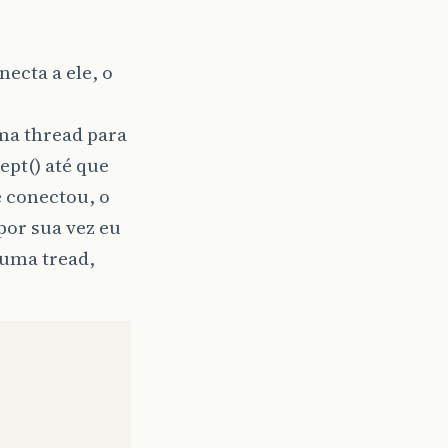
ecta a ele, o
ma thread para
ept() até que
e conectou, o
por sua vez eu
 uma tread,