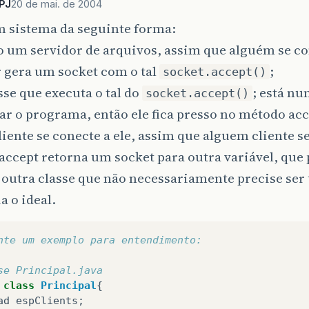
PJ
20 de mai. de 2004
m sistema da seguinte forma:
 um servidor de arquivos, assim que alguém se con
 gera um socket com o tal
;
socket.accept()
sse que executa o tal do
; está nu
socket.accept()
ar o programa, então ele fica presso no método acc
iente se conecte a ele, assim que alguem cliente s
ccept retorna um socket para outra variável, que 
outra classe que não necessariamente precise ser
a o ideal.
nte um exemplo para entendimento:
se Principal.java
class
Principal
{
ad
espClients
;