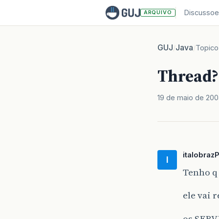
Discussoe
ARQUIVO
GUJ
Java
/
/
Topico
Thread?
19 de maio de 20
italobraz
I
Tenho q
ele vai
os SERV