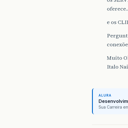
oferece
e os CLI
Pergunt
conexões
Muito O
Italo Na
ALURA
Desenvolvim
Sua Carreira e