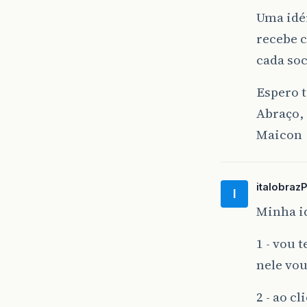
Uma idé
recebe 
cada soc
Espero t
Abraço,
Maicon
italobraz
I
Minha id
1 - vou
nele vou
2 - ao c