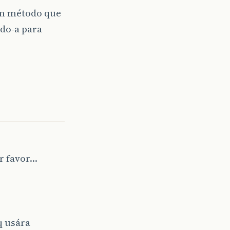
um método que
do-a para
r favor…
q usára