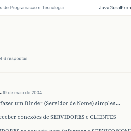
Java
Geral
Fron
s de Programacao e Tecnologia
04
6 respostas
PJ
19 de maio de 2004
 fazer um Binder (Servidor de Nome) simples…
 receber conexões de SERVIDORES e CLIENTES
IDORES se conecta para informar o SERVIÇO/NOME