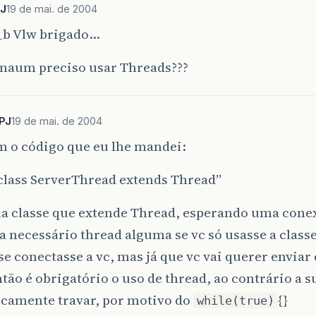
PJ
19 de mai. de 2004
b Vlw brigado…
naum preciso usar Threads???
PJ
19 de mai. de 2004
m o código que eu lhe mandei:
class ServerThread extends Thread”
ma classe que extende Thread, esperando uma con
a necessário thread alguma se vc só usasse a classe
e conectasse a vc, mas já que vc vai querer enviar
tão é obrigatório o uso de thread, ao contrário a s
icamente travar, por motivo do
{}
while(true)