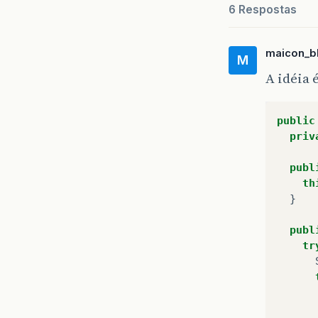
6 Respostas
maicon_b
M
A idéia é
public
priv
publ
th
}
publ
tr