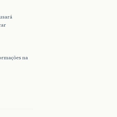
 usará
car
formações na