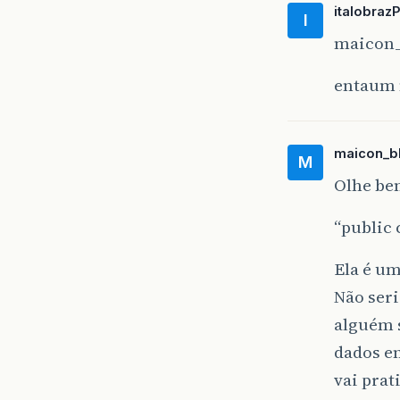
italobraz
I
maicon_
entaum 
maicon_b
M
Olhe be
“public 
Ela é u
Não seri
alguém s
dados en
vai prat