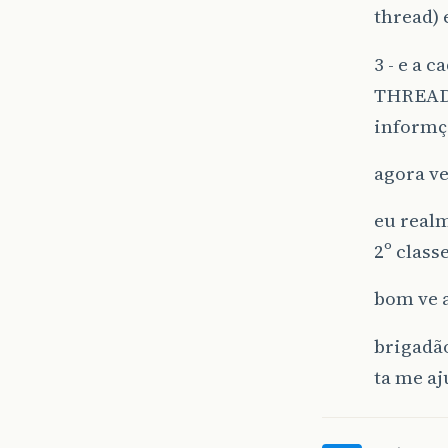
thread)
3 - e a 
THREAD?
informç
agora v
eu realm
2º clas
bom ve a
brigadã
ta me aj