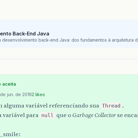
ento Back-End Java
m desenvolvimento back-end Java: dos fundamentos à arquitetura de
 aceita
 de jun. de 2018
2 likes
m alguma variável referenciando sua
.
Thread
a variável para
que o
Garbage Collector
se enca
null