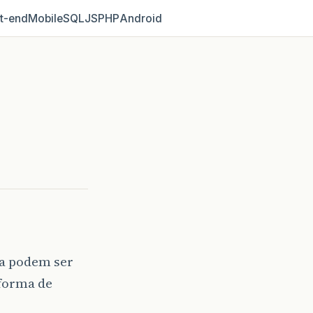
t‑end
Mobile
SQL
JS
PHP
Android
da podem ser
forma de