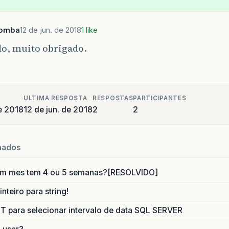
Bomba
12 de jun. de 2018
1 like
do, muito obrigado.
ULTIMA RESPOSTA
RESPOSTAS
PARTICIPANTES
e 2018
12 de jun. de 2018
2
2
nados
um mes tem 4 ou 5 semanas?[RESOLVIDO]
nteiro para string!
para selecionar intervalo de data SQL SERVER