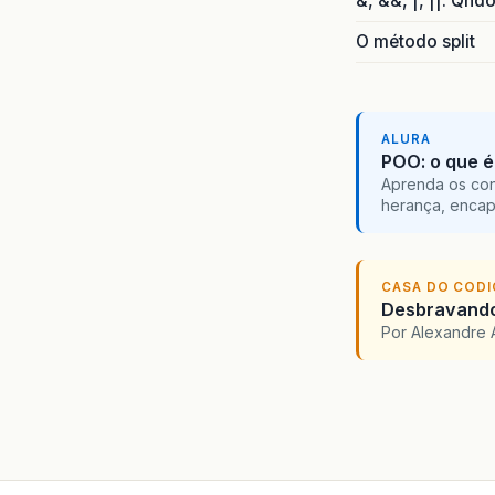
&, &&, |, ||. Qnd
O método split
ALURA
POO: o que é
Aprenda os con
herança, encap
CASA DO COD
Desbravando 
Por Alexandre 