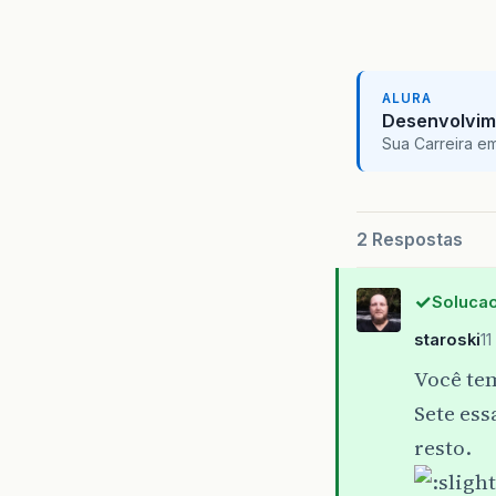
ALURA
Desenvolvim
Sua Carreira e
2 Respostas
Solucao
staroski
11
Você te
Sete ess
resto.