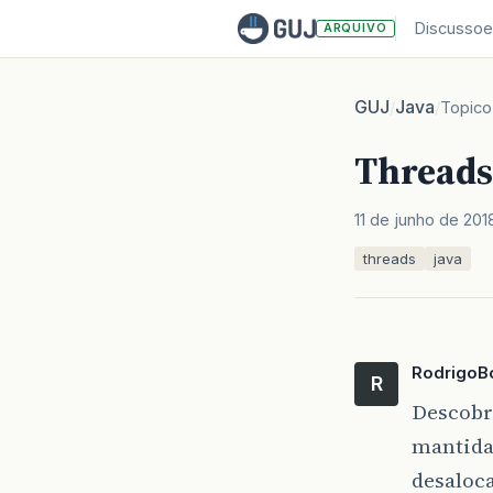
Discussoe
ARQUIVO
GUJ
Java
/
/
Topico
Threads
11 de junho de 201
threads
java
Rodrigo
R
Descobri
mantida
desaloc