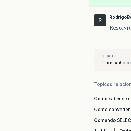
Rodrigo
R
Resolvi
CRIADO
11 de junho d
Topicos relacio
Como saber se 
Como converter i
Comando SELECT 