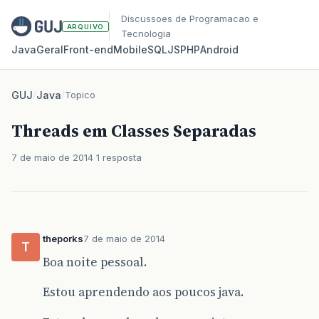
Discussoes de Programacao e
ARQUIVO
Tecnologia
Java
Geral
Front‑end
Mobile
SQL
JS
PHP
Android
GUJ
/
Java
/
Topico
Threads em Classes Separadas
7 de maio de 2014
1 resposta
theporks
7 de maio de 2014
T
Boa noite pessoal.
Estou aprendendo aos poucos java.