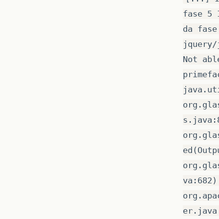
fase 5 
da fase
jquery/
Not abl
primefa
java.ut
org.gla
s.java:
org.gla
ed(Outp
org.gla
va:682)
org.apa
er.java