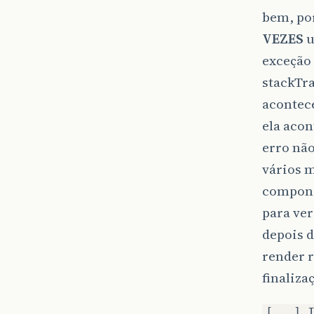
bem, por
VEZES
u
exceção 
stackTra
acontec
ela acon
erro não
vários m
componen
para ver
depois d
render r
finaliza
[...] 