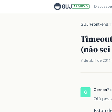
Discussoe
ARQUIVO
GUJ
Front-end
/
/
T
Timeout
(não sei
7 de abril de 2014
Gernan
7 d
G
Olá pess
Estou d