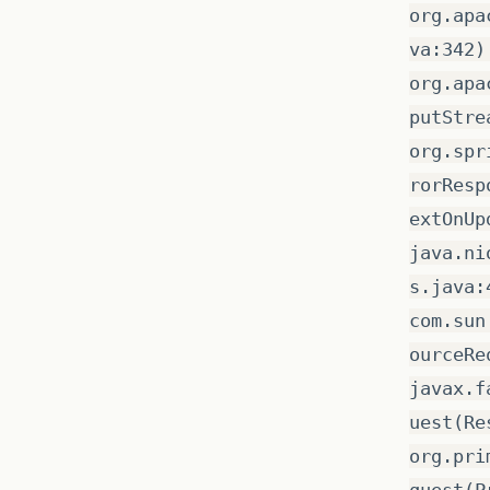
org.apa
va:342)
org.apa
putStre
org.spr
rorResp
extOnUp
java.ni
s.java:
com.sun
ourceRe
javax.f
uest(Re
org.pri
quest(P