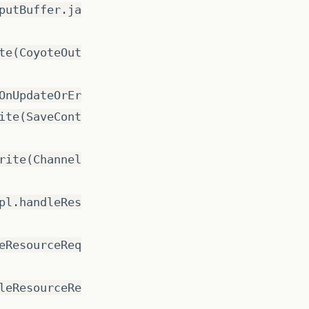
putBuffer.ja
te(CoyoteOut
OnUpdateOrEr
ite(SaveCont
rite(Channel
pl.handleRes
eResourceReq
leResourceRe