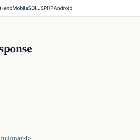
t‑end
Mobile
SQL
JS
PHP
Android
esponse
funcionando