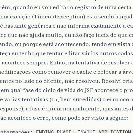
ém, quando eu vou editar o registro de uma certa
ma exceção (TimeoutException) está sendo lançad
é bastante genérica e não informa exatamente a ca
ce que não ajuda muito, eu não faço ideia do que e
endo, ou porque está acontecendo, tendo em vista 
teça eu tenho que tentar editar vários outros cadas
 acontece sempre. Então, na tentativa de resolver 
odificações como remover o cache e colocar a árv
tes no lado do cliente, não resolveu. Resolvi cri
 em qual fase do ciclo de vida do JSF acontece o pr
e várias tentativas (15, bem sucedidas) o erro ocorr
esponse), a fase é inicia normalmente, mas antes 
ção acontece o erro, como pode ser visto a seguir:
Informações: ENDING PHASE: INVOKE_APPLICATION