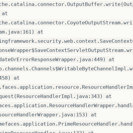
che.catalina.connector.OutputBuffer.write(Out
 at
che.catalina.connector.CoyoteOutputStream.wri
am.java:161) at
ingframework.security.web.context.SaveContext
onseWrapper$SaveContextServletOutputStream.wr
dateOrErrorResponseWrapper.java:449) at
o.channels.Channels$WritableByteChannelImpl.w
458) at
.faces.application.resource.ResourceHandlerIm
quest(ResourceHandlerImpl.java:343) at
aces.application.ResourceHandlerWrapper.handl
sourceHandlerWrapper.java:153) at
mefaces.application.PrimeResourceHandler.hand
rimeResourceHandler.java:132) at