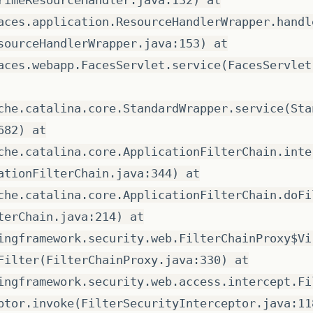
aces.application.ResourceHandlerWrapper.handl
sourceHandlerWrapper.java:153) at
aces.webapp.FacesServlet.service(FacesServlet
che.catalina.core.StandardWrapper.service(Sta
682) at
che.catalina.core.ApplicationFilterChain.inte
ationFilterChain.java:344) at
che.catalina.core.ApplicationFilterChain.doFi
terChain.java:214) at
ingframework.security.web.FilterChainProxy$Vi
Filter(FilterChainProxy.java:330) at
ingframework.security.web.access.intercept.Fi
ptor.invoke(FilterSecurityInterceptor.java:11