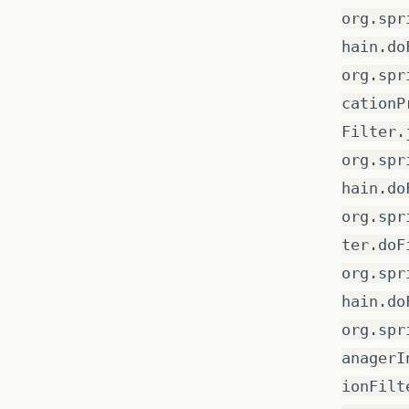
org.spr
hain.do
org.spr
cationP
Filter.
org.spr
hain.do
org.spr
ter.doF
org.spr
hain.do
org.spr
anagerI
ionFilt