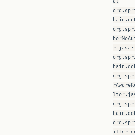
at
org.spr
hain.do
org.spr
berMeAu
r.java:
org.spr
hain.do
org.spr
rAwareR
lter.ja
org.spr
hain.do
org.spr
ilter.d