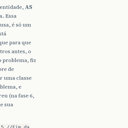
 entidade,
AS
a. Essa
usa, é só um
stá
que para que
tros antes, o
o problema, fiz
ore de
ar uma classe
oblema, e
eu (na fase 6,
de sua
 5 //Fim da