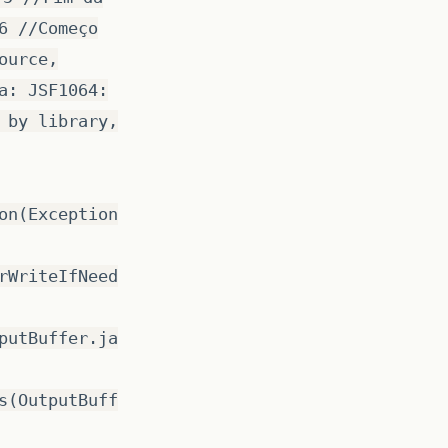
6 //Começo
ource,
a: JSF1064:
 by library,
on(Exception
rWriteIfNeed
putBuffer.ja
s(OutputBuff