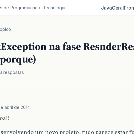
Java
Geral
Fron
s de Programacao e Tecnologia
opico
Exception na fase ResnderR
 porque)
3 respostas
e abril de 2014
oal!
esenvolvendo um novo projeto, tudo parece estar 