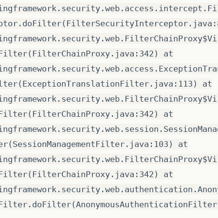
ingframework.security.web.access.intercept.Fi
ptor.doFilter(FilterSecurityInterceptor.java:
ingframework.security.web.FilterChainProxy$Vi
Filter(FilterChainProxy.java:342) at
ingframework.security.web.access.ExceptionTra
lter(ExceptionTranslationFilter.java:113) at
ingframework.security.web.FilterChainProxy$Vi
Filter(FilterChainProxy.java:342) at
ingframework.security.web.session.SessionMana
er(SessionManagementFilter.java:103) at
ingframework.security.web.FilterChainProxy$Vi
Filter(FilterChainProxy.java:342) at
ingframework.security.web.authentication.Anon
Filter.doFilter(AnonymousAuthenticationFilter