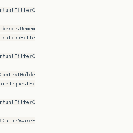
rtualFilterC
mberme.Remem
icationFilte
rtualFilterC
ContextHolde
areRequestFi
rtualFilterC
tCacheAwareF