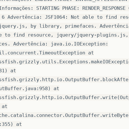
Informações: STARTING PHASE: RENDER_RESPONSE 
 6 Advertência: JSF1064: Not able to find res
jquery.js, by library, primefaces. Advertênci
e to find resource, jquery/jquery-plugins.js,
ces. Advertência: java.io.IOException:
il.concurrent.TimeoutException at
ssfish.grizzly.utils.Exceptions.makeIOExcepti
81) at
ssfish.grizzly.http.io.OutputBuffer.blockAfte
utBuffer.java:958) at
ssfish.grizzly.http.io.OutputBuffer.write(Out
 at
che.catalina.connector.OutputBuffer.writeByte
:355) at