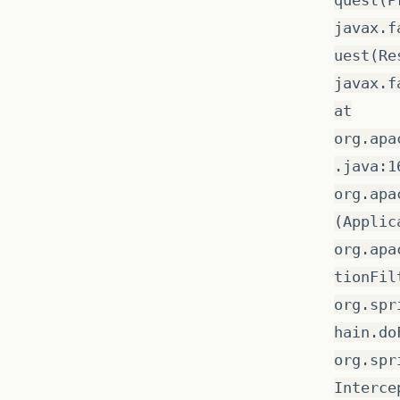
javax.f
uest(Re
javax.f
at
org.apa
.java:1
org.apa
(Applic
org.apa
tionFil
org.spr
hain.do
org.spr
Interce