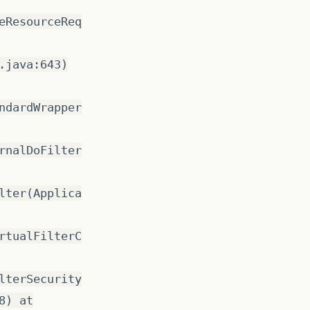
eResourceReq
.java:643)
ndardWrapper
rnalDoFilter
lter(Applica
rtualFilterC
lterSecurity
8) at