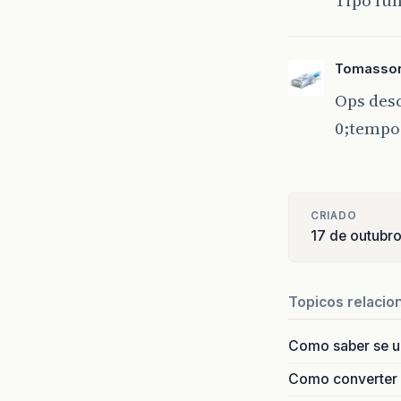
Tipo fu
Tomasson
Ops desc
0;tempo 
CRIADO
17 de outubr
Topicos relacio
Como saber se 
Como converter i