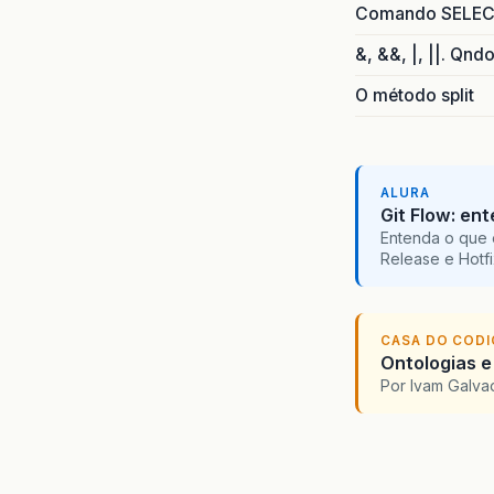
Comando SELECT 
&, &&, |, ||. Qnd
O método split
ALURA
Git Flow: en
Entenda o que 
Release e Hotf
CASA DO COD
Ontologias e
Por Ivam Galva