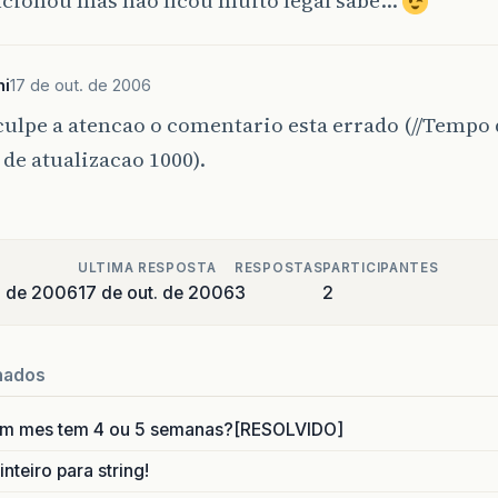
ncionou mas nao ficou muito legal sabe…
i
17 de out. de 2006
ulpe a atencao o comentario esta errado (//Tempo 
de atualizacao 1000).
ULTIMA RESPOSTA
RESPOSTAS
PARTICIPANTES
o de 2006
17 de out. de 2006
3
2
nados
um mes tem 4 ou 5 semanas?[RESOLVIDO]
nteiro para string!