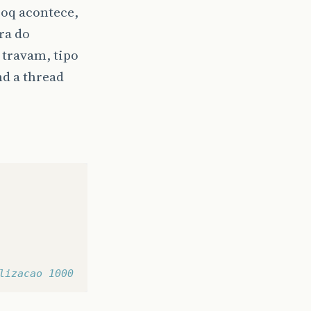
 oq acontece,
ra do
 travam, tipo
nd a thread
lizacao 1000