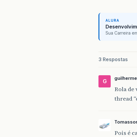
ALURA
Desenvolvim
Sua Carreira e
3 Respostas
guilherme
G
Rola de
thread “
Tomasson
Pois é c