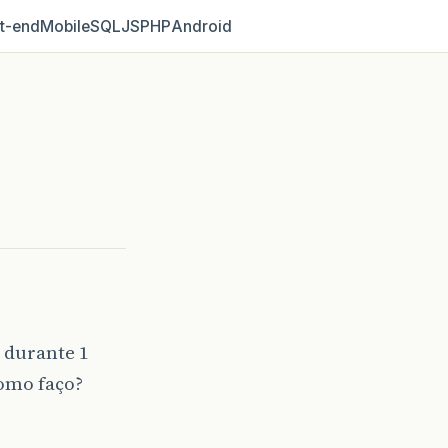
t‑end
Mobile
SQL
JS
PHP
Android
 durante 1
como faço?