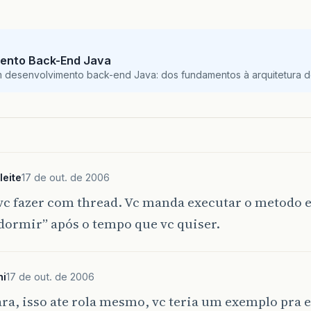
ento Back-End Java
m desenvolvimento back-end Java: dos fundamentos à arquitetura de
leite
17 de out. de 2006
 vc fazer com thread. Vc manda executar o metodo 
dormir” após o tempo que vc quiser.
i
17 de out. de 2006
ara, isso ate rola mesmo, vc teria um exemplo pra 