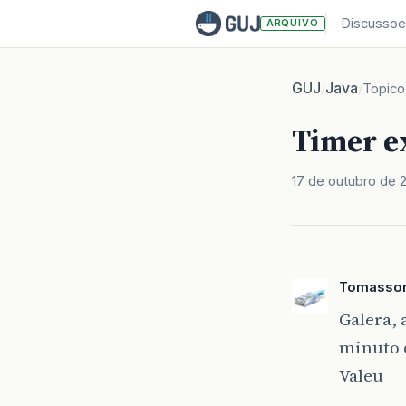
Discussoe
ARQUIVO
GUJ
Java
/
/
Topico
Timer e
17 de outubro de 
Tomasson
Galera,
minuto d
Valeu