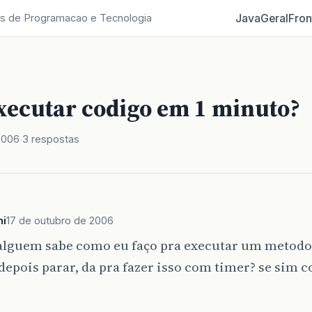
Java
Geral
Fron
s de Programacao e Tecnologia
xecutar codigo em 1 minuto?
2006
3 respostas
i
17 de outubro de 2006
 alguem sabe como eu faço pra executar um metodo
epois parar, da pra fazer isso com timer? se sim 