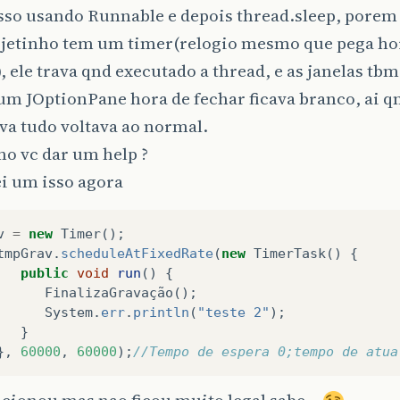
isso usando Runnable e depois thread.sleep, porem
jetinho tem um timer(relogio mesmo que pega ho
, ele trava qnd executado a thread, e as janelas tbm
um JOptionPane hora de fechar ficava branco, ai q
va tudo voltava ao normal.
o vc dar um help ?
i um isso agora
v
=
new
Timer
();
tmpGrav
.
scheduleAtFixedRate
(
new
TimerTask
()
{
public
void
run
()
{
FinalizaGravação
();
System
.
err
.
println
(
"teste 2"
);
}
},
60000
,
60000
);
//Tempo de espera 0;tempo de atua