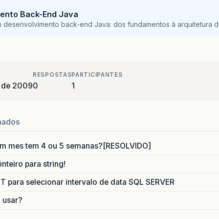
ento Back-End Java
m desenvolvimento back-end Java: dos fundamentos à arquitetura de
RESPOSTAS
PARTICIPANTES
 de 2009
0
1
nados
um mes tem 4 ou 5 semanas?[RESOLVIDO]
nteiro para string!
para selecionar intervalo de data SQL SERVER
o usar?