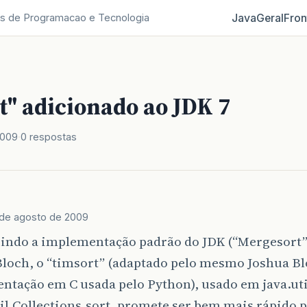
Java
Geral
Fron
s de Programacao e Tecnologia
t" adicionado ao JDK 7
2009
0 respostas
de agosto de 2009
indo a implementação padrão do JDK (“Mergesort”)
loch, o “timsort” (adaptado pelo mesmo Joshua Blo
tação em C usada pelo Python), usado em java.uti
til.Collections.sort, promete ser bem mais rápido p