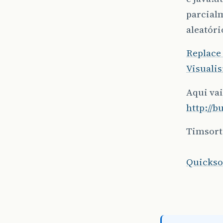
parcial
aleatóri
Replace 
Visualis
Aqui vai
http://b
Timsort
Quickso