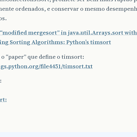
mente ordenados, e conservar o mesmo desempenh
os.
“modified mergesort” in java.util.Arrays.sort with
ing Sorting Algorithms: Python’s timsort
 o “paper” que define o timsort:
ugs.python.org/file4451/timsort.txt
:
rt: