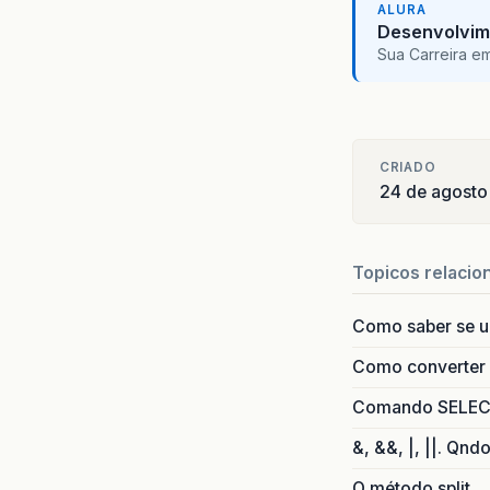
ALURA
Desenvolvim
Sua Carreira e
CRIADO
24 de agosto
Topicos relacio
Como saber se 
Como converter i
Comando SELECT 
&, &&, |, ||. Qnd
O método split