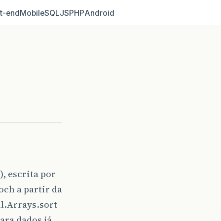
t‑end
Mobile
SQL
JS
PHP
Android
, escrita por
ch a partir da
l.Arrays.sort
ara dados já