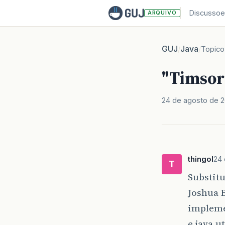
Discussoe
ARQUIVO
GUJ
Java
/
/
Topico
"Timsor
24 de agosto de 
thingol
24 
T
Substitu
Joshua B
implemen
e java.u