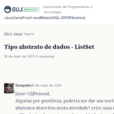
Discussoes de Programacao e
ARQUIVO
Tecnologia
Java
Geral
Front‑end
Mobile
SQL
JS
PHP
Android
GUJ
/
Java
/
Topico
Tipo abstrato de dados - ListSet
18 de maio de 2013
0 respostas
Soraynha
18 de maio de 2013
[size=12]Pessoal,
Alguém por gentileza, poderia me dar um nort
abstratos descritos nesta atividade? criei uma