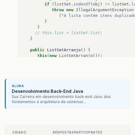
if
(
listSet
.
indexOf
(
obj
)
!=
listSet
.
l
throw
new
IllegalArgumentException
(
"A lista contém itens duplicad
}
}
// this.list = listSet.list;
}
public
ListSetArranjo
()
{
this
(
new
ListSetArranjo
());
}
public
boolean
isEmpty
()
{
return
this
.
list
.
isEmpty
();
}
ALURA
Desenvolvimento Back-End Java
public
int
size
()
{
Sua Carreira em desenvolvimento back-end Java: dos
return
this
.
list
.
size
();
fundamentos à arquitetura de sistemas...
}
public
void
addElement
(
Object
elem
)
{
if
(
!
this
.
list
.
contains
(
elem
)){
this
.
list
.
add
(
elem
);
CRIADO
RESPOSTAS
PARTICIPANTES