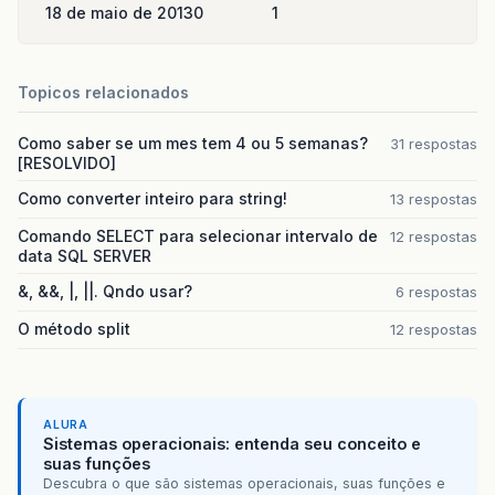
}
18 de maio de 2013
0
1
}
public
void
removeElementAt
(
Object
elem
,
i
if
(
!
this
.
list
.
remove
(
elem
)){
Topicos relacionados
throw
new
ArrayIndexOutOfBoundsException
}
Como saber se um mes tem 4 ou 5 semanas?
31 respostas
}
[RESOLVIDO]
public
Object
elementAt
(
int
index
){
Como converter inteiro para string!
13 respostas
int
i
=
0
;
Iterator
iter
=
this
.
list
.
iterator
();
Comando SELECT para selecionar intervalo de
12 respostas
data SQL SERVER
while
(
i
<
index
)
{
i
++
;
&, &&, |, ||. Qndo usar?
6 respostas
iter
.
next
();
}
O método split
12 respostas
return
iter
.
next
();
}
public
ListSet
union
(
ListSet
set
)
{
ListSet
u
=
new
ListSetArranjo
(
set
);
//
ALURA
Sistemas operacionais: entenda seu conceito e
u
.
addAll
(
set
);
// Adiciona o segundo con
suas funções
return
u
;
// Retorna um novo conjunto
Descubra o que são sistemas operacionais, suas funções e
}