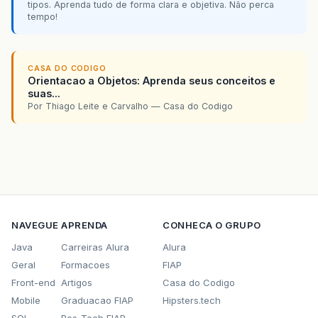
tipos. Aprenda tudo de forma clara e objetiva. Não perca
tempo!
public
ListSet
intersection
(
ListSet
set
)
{
ListSet
i
=
new
ListSetArranjo
(
set
);
//
i
.
retainAll
(
set
);
// pega os itens em co
return
i
;
// Retorna um novo conjunto
CASA DO CODIGO
}
Orientacao a Objetos: Aprenda seus conceitos e
suas...
public
ListSet
difference
(
ListSet
set
)
{
Por Thiago Leite e Carvalho — Casa do Codigo
ListSet
d
=
new
ListSetArranjo
(
set
);
//
d
.
removeAll
(
set
);
// remove os itens do 
return
d
;
// Retorna um novo conjunto
}
public
ListSet
symDif
(
ListSet
set
)
{
ListSet
s
=
new
ListSetArranjo
(
set
);
//
s
.
addAll
(
set
);
// Adiciona o segundo c
ListSet
tmp
=
new
ListSetArranjo
(
set
);
NAVEGUE
APRENDA
CONHECA O GRUPO
tmp
.
retainAll
(
set
);
// pega os itens e
Java
Carreiras Alura
Alura
s
.
removeAll
(
tmp
);
// remove os itens e
return
s
;
Geral
Formacoes
FIAP
}
Front-end
Artigos
Casa do Codigo
Mobile
Graduacao FIAP
Hipsters.tech
SQL
Pos-Tech FIAP