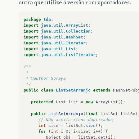
outra que utilize a versão com apontadores.
package
tda
;
import
java.util.ArrayList
;
import
java.util.Collection
;
import
java.util.HashSet
;
import
java.util.Iterator
;
import
java.util.List
;
import
java.util.ListIterator
;
/**
 *
 * @author Soraya
 */
public
class
ListSetArranjo
extends
HashSet
<
Ob
protected
List
list
=
new
ArrayList
();
public
ListSetArranjo
(
final
ListSet
listSet
// Não aceita itens duplicados
int
size
=
listSet
.
size
();
for
(
int
i
=
0
;
i
<
size
;
i
++
)
{
Object
obj
=
listSet
.
get
(
i
);