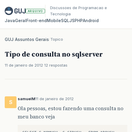
Discussoes de Programacao e
ARQUIVO
Tecnologia
Java
Geral
Front‑end
Mobile
SQL
JS
PHP
Android
GUJ
/
Assuntos Gerais
/
Topico
Tipo de consulta no sqlserver
11 de janeiro de 2012
12 respostas
samuelM
11 de janeiro de 2012
S
Ola pessoas, estou fazendo uma consulta no
meu banco veja