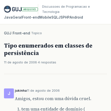
Discussoes de Programacao e
ARQUIVO
Tecnologia
Java
Geral
Front‑end
Mobile
SQL
JS
PHP
Android
GUJ
/
Front-end
/
Topico
Tipo enumerados em classes de
persistência
11 de agosto de 2006
4 respostas
jukinha
11 de agosto de 2006
J
Amigos, estou com uma dúvida cruel.
tem uma entidade de domínio (