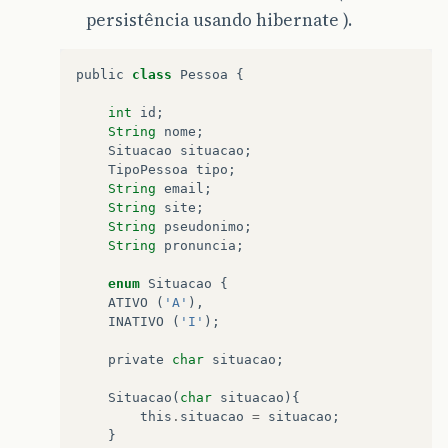
persistência usando hibernate ).
public
class
Pessoa
{
int
id
;
String
nome
;
Situacao
situacao
;
TipoPessoa
tipo
;
String
email
;
String
site
;
String
pseudonimo
;
String
pronuncia
;
enum
Situacao
{
ATIVO
(
'A'
),
INATIVO
(
'I'
);
private
char
situacao
;
Situacao
(
char
situacao
){
this
.
situacao
=
situacao
;
}