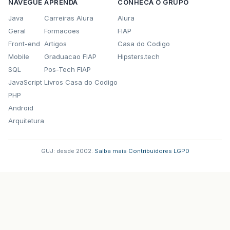
NAVEGUE
APRENDA
CONHECA O GRUPO
Java
Carreiras Alura
Alura
Geral
Formacoes
FIAP
Front-end
Artigos
Casa do Codigo
Mobile
Graduacao FIAP
Hipsters.tech
SQL
Pos-Tech FIAP
JavaScript
Livros Casa do Codigo
PHP
Android
Arquitetura
GUJ: desde 2002.
·
Saiba mais
·
Contribuidores
·
LGPD