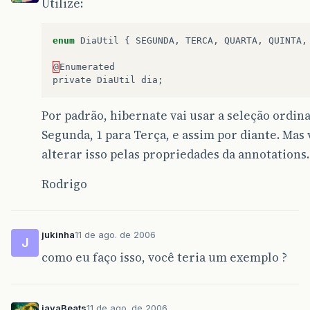
Utilize:
enum
DiaUtil
{
SEGUNDA
,
TERCA
,
QUARTA
,
QUINTA
,
@
Enumerated
private
DiaUtil
dia
;
Por padrão, hibernate vai usar a seleção ordinal
Segunda, 1 para Terça, e assim por diante. Mas
alterar isso pelas propriedades da annotations.
Rodrigo
jukinha
11 de ago. de 2006
J
como eu faço isso, você teria um exemplo ?
javaBeats
11 de ago. de 2006