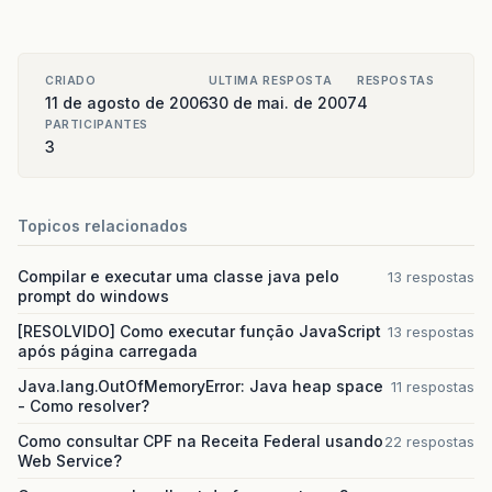
CRIADO
ULTIMA RESPOSTA
RESPOSTAS
11 de agosto de 2006
30 de mai. de 2007
4
PARTICIPANTES
3
Topicos relacionados
Compilar e executar uma classe java pelo
13 respostas
prompt do windows
[RESOLVIDO] Como executar função JavaScript
13 respostas
após página carregada
Java.lang.OutOfMemoryError: Java heap space
11 respostas
- Como resolver?
Como consultar CPF na Receita Federal usando
22 respostas
Web Service?