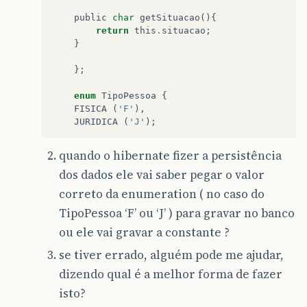
public
char
getSituacao
(){
return
this
.
situacao
;
}
};
enum
TipoPessoa
{
FISICA
(
'F'
),
JURIDICA
(
'J'
);
private
char
tipo
;
quando o hibernate fizer a persistência
dos dados ele vai saber pegar o valor
TipoPessoa
(
char
tipo
){
this
.
tipo
=
tipo
;
correto da enumeration ( no caso do
}
TipoPessoa ‘F’ ou ‘J’ ) para gravar no banco
public
char
getTipo
(){
ou ele vai gravar a constante ?
return
this
.
tipo
;
}
se tiver errado, alguém pode me ajudar,
dizendo qual é a melhor forma de fazer
};
isto?