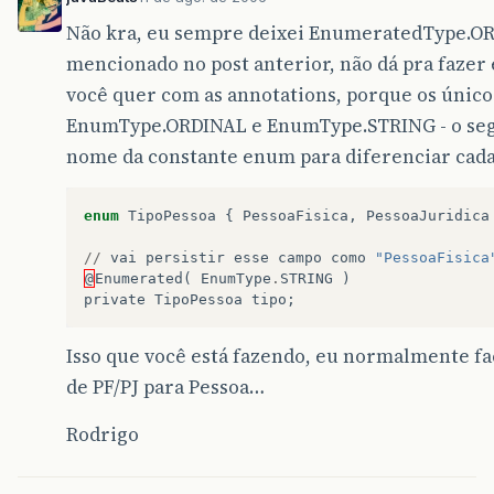
Não kra, eu sempre deixei EnumeratedType.OR
mencionado no post anterior, não dá pra fazer
você quer com as annotations, porque os únicos
EnumType.ORDINAL e EnumType.STRING - o seg
nome da constante enum para diferenciar cad
enum
TipoPessoa
{
PessoaFisica
,
PessoaJuridica
//
vai
persistir
esse
campo
como
"PessoaFisica
@
Enumerated
(
EnumType
.
STRING
)
private
TipoPessoa
tipo
;
Isso que você está fazendo, eu normalmente f
de PF/PJ para Pessoa…
Rodrigo