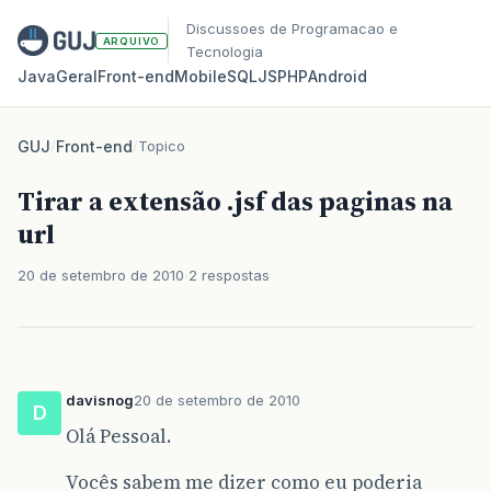
Discussoes de Programacao e
ARQUIVO
Tecnologia
Java
Geral
Front‑end
Mobile
SQL
JS
PHP
Android
GUJ
/
Front-end
/
Topico
Tirar a extensão .jsf das paginas na
url
20 de setembro de 2010
2 respostas
davisnog
20 de setembro de 2010
D
Olá Pessoal.
Vocês sabem me dizer como eu poderia