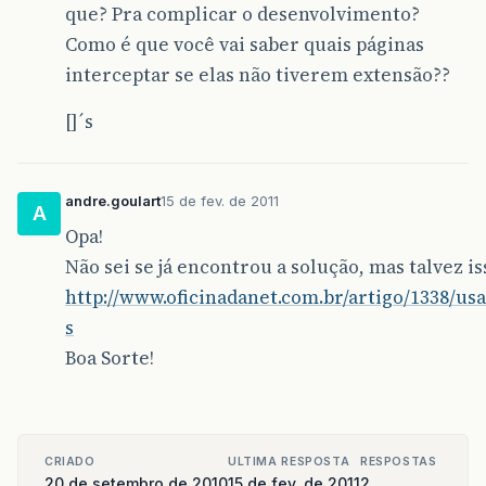
que? Pra complicar o desenvolvimento?
Como é que você vai saber quais páginas
interceptar se elas não tiverem extensão??
[]´s
andre.goulart
15 de fev. de 2011
A
Opa!
Não sei se já encontrou a solução, mas talvez is
http://www.oficinadanet.com.br/artigo/1338/us
s
Boa Sorte!
CRIADO
ULTIMA RESPOSTA
RESPOSTAS
20 de setembro de 2010
15 de fev. de 2011
2