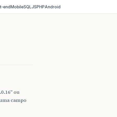
t‑end
Mobile
SQL
JS
PHP
Android
.0.16” ou
ra uma campo