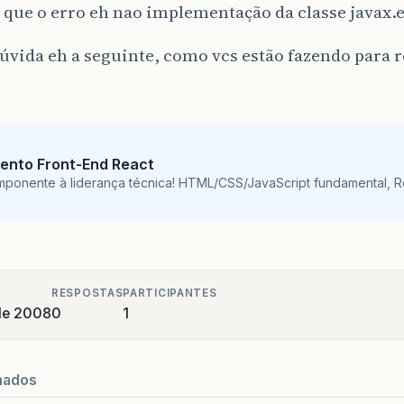
i que o erro eh nao implementação da classe javax.e
vida eh a seguinte, como vcs estão fazendo para re
ento Front-End React
mponente à liderança técnica! HTML/CSS/JavaScript fundamental, 
RESPOSTAS
PARTICIPANTES
de 2008
0
1
nados