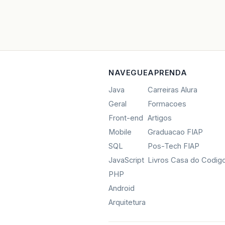
NAVEGUE
APRENDA
Java
Carreiras Alura
Geral
Formacoes
Front-end
Artigos
Mobile
Graduacao FIAP
SQL
Pos-Tech FIAP
JavaScript
Livros Casa do Codig
PHP
Android
Arquitetura