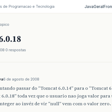
Java
Geral
Fron
s de Programacao e Tecnologia
opico
6.0.18
008
0 respostas
va
6 de agosto de 2008
ntando passar do “Tomcat 6.0.14” para o “Tomcat 6
6.0.18” toda vez que o usuario nao joga valor pa
Integer ao invéz de vir “null” vem com o valor zero.