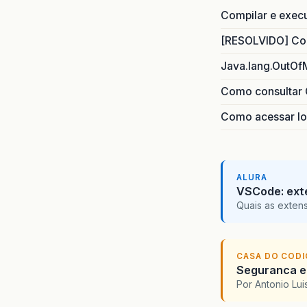
Compilar e exec
[RESOLVIDO] Com
Java.lang.OutOf
Como consultar 
Como acessar lo
ALURA
VSCode: ext
Quais as exten
CASA DO COD
Seguranca em
Por Antonio Lu