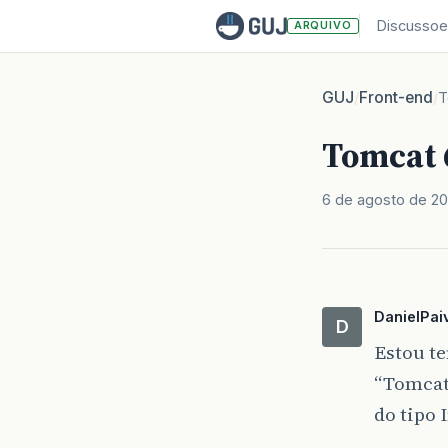
Discussoe
ARQUIVO
GUJ
Front-end
/
/
T
Tomcat 
6 de agosto de 2
DanielPai
D
Estou te
“Tomcat 
do tipo 