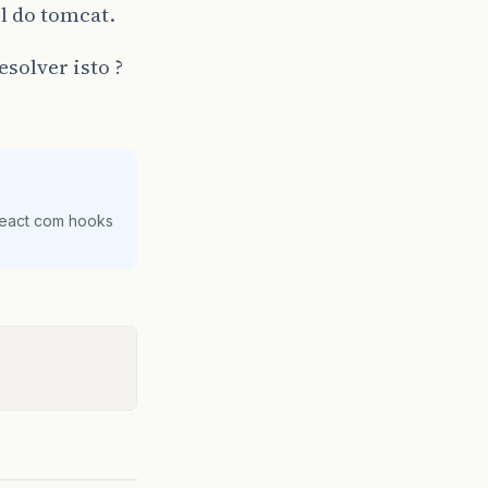
l do tomcat.
solver isto ?
React com hooks