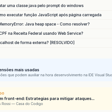
utar uma classe java pelo prompt do windows
o executar função JavaScript após página carregada
MemoryError: Java heap space - Como resolver?
CPF na Receita Federal usando Web Service?
calhost de forma externa? [RESOLVIDO]
ensões mais usadas
sões que podem auxiliar na hora desenvolvimento na IDE Visual St
IGO
 front-end: Estrategias para mitigar ataques...
is Rossi — Casa do Codigo