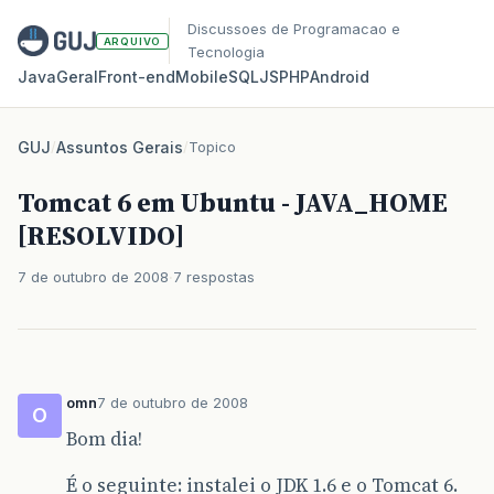
Discussoes de Programacao e
ARQUIVO
Tecnologia
Java
Geral
Front‑end
Mobile
SQL
JS
PHP
Android
GUJ
/
Assuntos Gerais
/
Topico
Tomcat 6 em Ubuntu - JAVA_HOME
[RESOLVIDO]
7 de outubro de 2008
7 respostas
omn
7 de outubro de 2008
O
Bom dia!
É o seguinte: instalei o JDK 1.6 e o Tomcat 6.