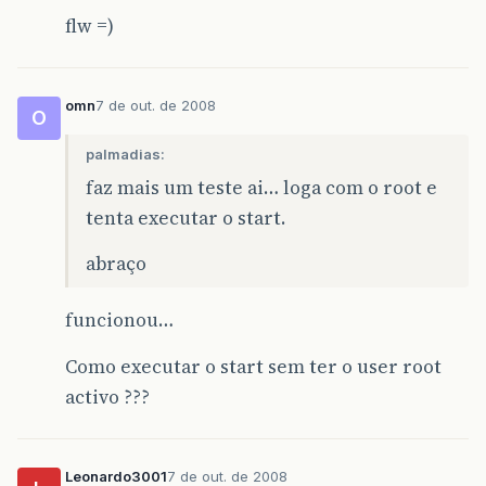
flw =)
omn
7 de out. de 2008
O
palmadias:
faz mais um teste ai… loga com o root e
tenta executar o start.
abraço
funcionou…
Como executar o start sem ter o user root
activo ???
Leonardo3001
7 de out. de 2008