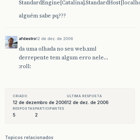
StandardEngine[Catalina].StandardHost[localh
alguém sabe pq???
afdestro
12 de dez. de 2006
da uma olhada no seu web.xml
derrepente tem algum erro nele…
:roll:
CRIADO
ULTIMA RESPOSTA
12 de dezembro de 2006
12 de dez. de 2006
RESPOSTAS
PARTICIPANTES
5
2
Topicos relacionados