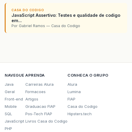
CASA DO CODIGO
JavaScript Assertivo: Testes e qualidade de codigo
em...
Por Gabriel Ramos — Casa do Codigo
NAVEGUE
APRENDA
CONHECA O GRUPO
Java
Carreiras Alura
Alura
Geral
Formacoes
Lumina
Front-end
Artigos
FIAP
Mobile
Graduacao FIAP
Casa do Codigo
SQL
Pos-Tech FIAP
Hipsters.tech
JavaScript
Livros Casa do Codigo
PHP