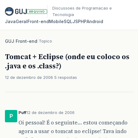
Discussoes de Programacao e
ARQUIVO
Tecnologia
Java
Geral
Front‑end
Mobile
SQL
JS
PHP
Android
GUJ
/
Front-end
/
Topico
Tomcat + Eclipse (onde eu coloco os
.java e os .class?)
12 de dezembro de 2006
5 respostas
Puff
12 de dezembro de 2006
P
Oi pessoal! É o seguinte… estou começando
agora a usar o tomcat no eclipse! Tava indo