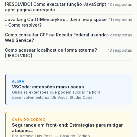
[RESOLVIDO] Como executar função JavaScript
13 respostas
após página carregada
Java.lang.OutOfMemoryError: Java heap space
11 respostas
- Como resolver?
Como consultar CPF na Receita Federal usando
22 respostas
Web Service?
Como acessar localhost de forma externa?
13 respostas
[RESOLVIDO]
ALURA
VSCode: extensões mais usadas
Quais as extensões que podem auxiliar na hora
desenvolvimento na IDE Visual Studio Code
CASA DO CODIGO
Seguranca em front-end: Estrategias para mitigar
ataques...
Por Antonio Luis Rossi — Casa do Codigo