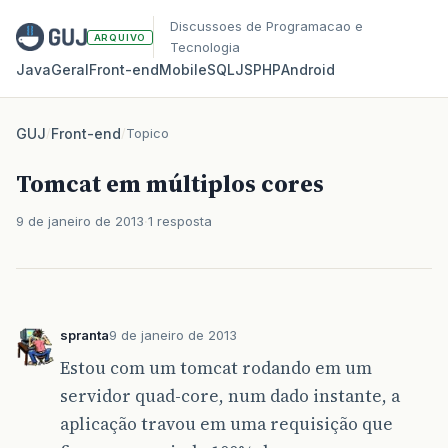
Discussoes de Programacao e
ARQUIVO
Tecnologia
Java
Geral
Front‑end
Mobile
SQL
JS
PHP
Android
GUJ
/
Front-end
/
Topico
Tomcat em múltiplos cores
9 de janeiro de 2013
1 resposta
spranta
9 de janeiro de 2013
Estou com um tomcat rodando em um
servidor quad-core, num dado instante, a
aplicação travou em uma requisição que