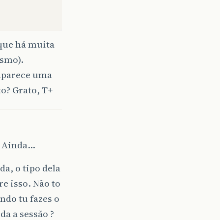
que há muita
esmo).
aparece uma
to? Grato, T+
. Ainda…
a, o tipo dela
re isso. Não to
ndo tu fazes o
da a sessão ?