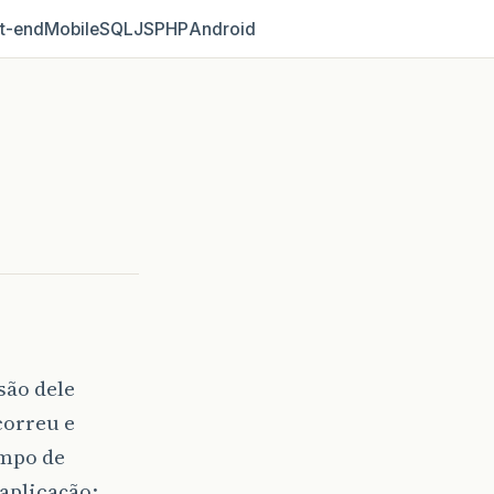
t‑end
Mobile
SQL
JS
PHP
Android
são dele
correu e
empo de
 aplicação: