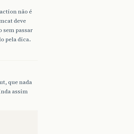
action não é
omcat deve
ão sem passar
o pela dica.
ut, que nada
ainda assim