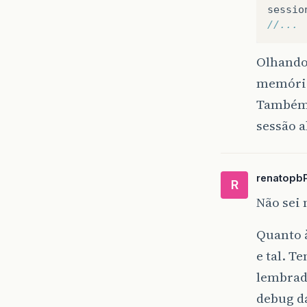
sessio
//...
Olhando
memória
Também 
sessão a
renatopb
R
Não sei
Quanto à
e tal. T
lembrado
debug da