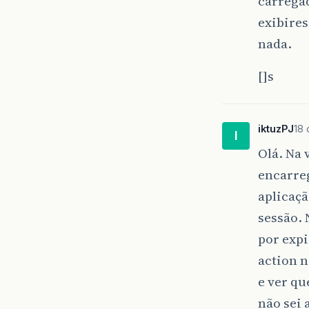
carregad
exibires
nada.
[]s
iktuzPJ
18 
I
Olá. Na 
encarreg
aplicaçã
sessão.
por expi
action n
e ver qu
não sei 