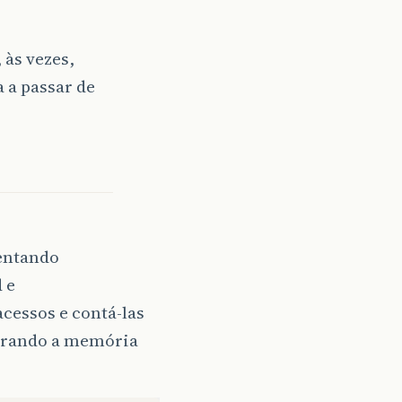
 às vezes,
 a passar de
entando
 e
cessos e contá-las
torando a memória