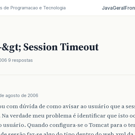
Java
Geral
Fron
s de Programacao e Tecnologia
-&gt; Session Timeout
2006
9 respostas
 de agosto de 2006
ou com dúvida de como avisar ao usuário que a ses
 Na verdade meu problema é identificar que isto o
o usuário. Quando configura-se o Tomcat para o t
de sessão faz-se algo do tipo dentro do web.xml da