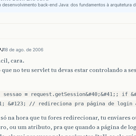
m desenvolvimento back-end Java: dos fundamentos à arquitetura de
PJ
18 de ago. de 2006
cil, cara.
que no teu servlet tu devas estar controlando a se
n sessao = request.getSession&#40;&#41;; if &
1; &#123; // redireciona pra página de login 
 só na hora que tu fores redirecionar, tu enviares 
o, ou um atributo, pra que quando a página de log