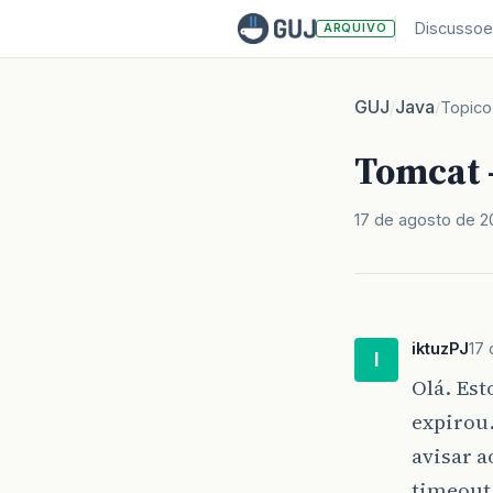
Discussoe
ARQUIVO
GUJ
Java
/
/
Topico
Tomcat 
17 de agosto de 
iktuzPJ
17
I
Olá. Est
expirou.
avisar a
timeout 