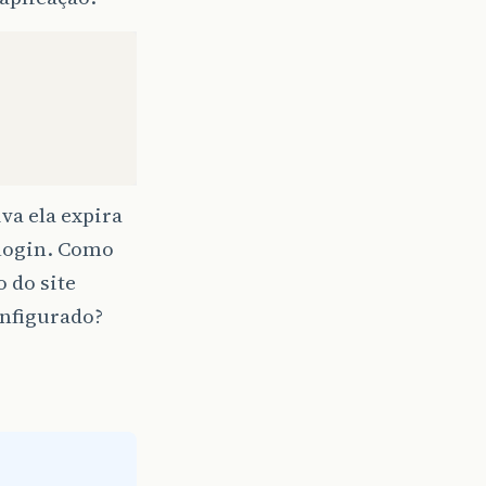
va ela expira
 login. Como
o do site
onfigurado?