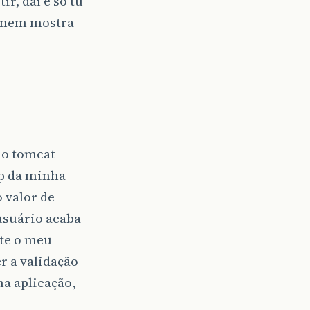
ir, daí é só tu
p nem mostra
rio tomcat
sp da minha
 valor de
usuário acaba
ite o meu
r a validação
ha aplicação,