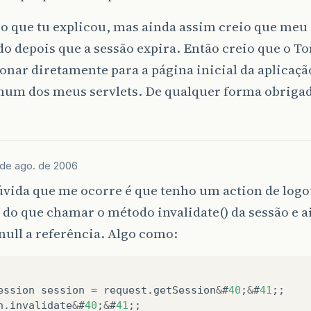
o que tu explicou, mas ainda assim creio que meu 
o depois que a sessão expira. Então creio que o T
onar diretamente para a página inicial da aplicaç
hum dos meus servlets. De qualquer forma obrigad
 de ago. de 2006
vida que me ocorre é que tenho um action de logo
 do que chamar o método invalidate() da sessão e 
null a referência. Algo como:
ession
session
=
request
.
getSession
&
#
40
;
&
#
41
;;
n
.
invalidate
&
#
40
;
&
#
41
;;