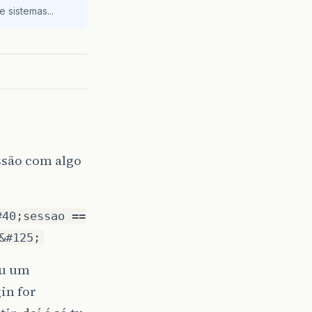
 sistemas...
ssão com algo
#40;sessao ==
&#125;
ou um
in for