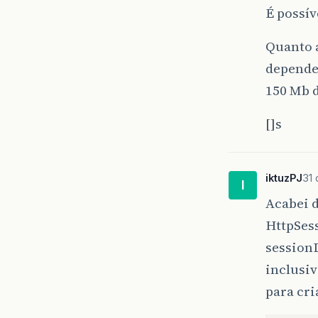
É possív
Quanto a
dependen
150 Mb 
[]s
iktuzPJ
31 
I
Acabei 
HttpSes
sessionD
inclusi
para cri