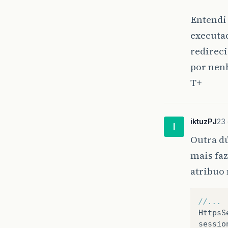
Entendi 
executad
redireci
por nen
T+
iktuzPJ
23
I
Outra dú
mais faz
atribuo 
//...
HttpsS
sessio