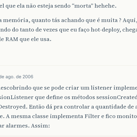
el que ela não esteja sendo “morta” hehehe.
 memória, quanto tás achando que é muita ? Aqui,
do do tanto de vezes que eu faço hot-deploy, chega
de RAM que ele usa.
de ago. de 2006
descobrindo que se pode criar um listener implem
sionListener que define os métodos sessionCreated
estroyed. Então dá pra controlar a quantidade de a
ve. A mesma classe implementa Filter e fico moni
ar alarmes. Assim: