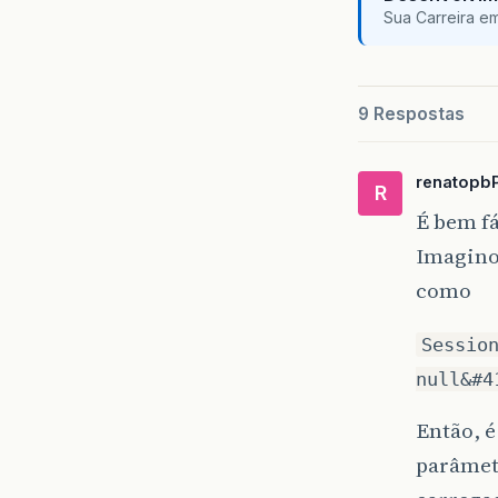
Sua Carreira e
9 Respostas
renatopb
R
É bem fá
Imagino 
como
Sessio
null&#4
Então, é
parâmetr