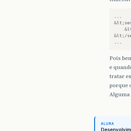
...
&
lt
;
se
&
l
&
lt
;
/
s
...
Pois bem
e quando
tratar e
porque o
Alguma 
ALURA
Desenvolvim