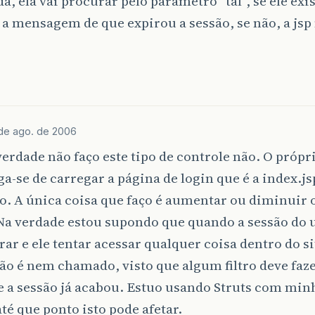
a, ela vai procurar pelo parâmetro “tal”, se ele exist
 a mensagem de que expirou a sessão, se não, a js
de ago. de 2006
verdade não faço este tipo de controle não. O próp
a-se de carregar a página de login que é a index.j
o. A única coisa que faço é aumentar ou diminuir o
 Na verdade estou supondo que quando a sessão do 
rar e ele tentar acessar qualquer coisa dentro do s
ão é nem chamado, visto que algum filtro deve faze
e a sessão já acabou. Estuo usando Struts com min
até que ponto isto pode afetar.