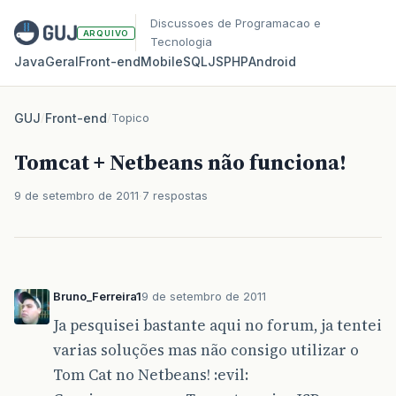
Discussoes de Programacao e
ARQUIVO
Tecnologia
Java
Geral
Front‑end
Mobile
SQL
JS
PHP
Android
GUJ
/
Front-end
/
Topico
Tomcat + Netbeans não funciona!
9 de setembro de 2011
7 respostas
Bruno_Ferreira1
9 de setembro de 2011
Ja pesquisei bastante aqui no forum, ja tentei
varias soluções mas não consigo utilizar o
Tom Cat no Netbeans! :evil: