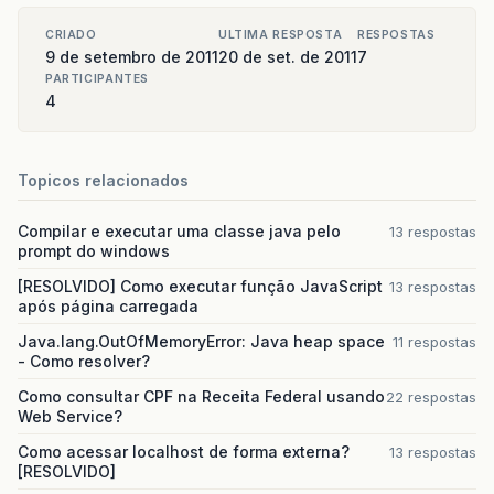
CRIADO
ULTIMA RESPOSTA
RESPOSTAS
9 de setembro de 2011
20 de set. de 2011
7
PARTICIPANTES
4
Topicos relacionados
Compilar e executar uma classe java pelo
13 respostas
prompt do windows
[RESOLVIDO] Como executar função JavaScript
13 respostas
após página carregada
Java.lang.OutOfMemoryError: Java heap space
11 respostas
- Como resolver?
Como consultar CPF na Receita Federal usando
22 respostas
Web Service?
Como acessar localhost de forma externa?
13 respostas
[RESOLVIDO]