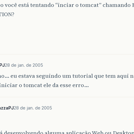
o você está tentando “inciar o tomcat” chamando 
TION?
PJ
28 de jan. de 2005
o… eu estava seguindo um tutorial que tem aqui na
iniciar o tomcat ele da esse erro…
zzaPJ
28 de jan. de 2005
tá desenvolvendo alguma aplicação Web ou Deskto