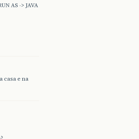
RUN AS -> JAVA
 casa e na
p?