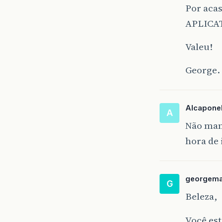
Por acas
APLICA
Valeu!
George.
Alcapone
A
Não man
hora de 
georgema
G
Beleza,
Você es