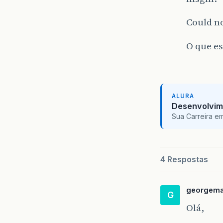
Could no
O que es
ALURA
Desenvolvim
Sua Carreira e
4 Respostas
georgema
G
Olá,