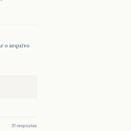
r o arquivo
31 respostas