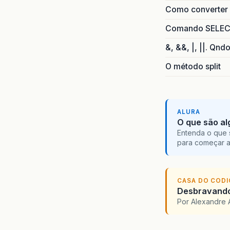
Como converter i
Comando SELECT 
&, &&, |, ||. Qnd
O método split
ALURA
O que são al
Entenda o que 
para começar 
CASA DO COD
Desbravando 
Por Alexandre 