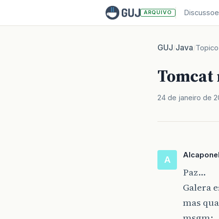
Discussoe
ARQUIVO
GUJ
Java
/
/
Topico
Tomcat 
24 de janeiro de 
Alcapone
A
Paz…
Galera e
mas quan
msgm: