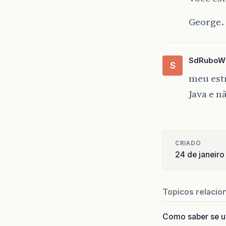
George.
SdRuboW
S
meu est
Java e n
CRIADO
24 de janeir
Topicos relacio
Como saber se 