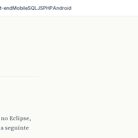
t‑end
Mobile
SQL
JS
PHP
Android
 no Eclipse,
 a seguinte