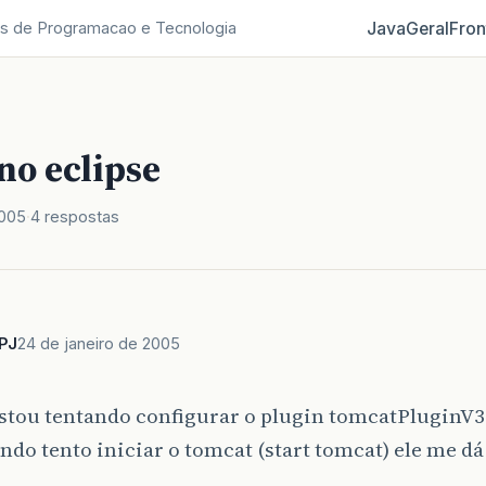
Java
Geral
Fron
s de Programacao e Tecnologia
no eclipse
2005
4 respostas
PJ
24 de janeiro de 2005
stou tentando configurar o plugin tomcatPluginV3
do tento iniciar o tomcat (start tomcat) ele me dá