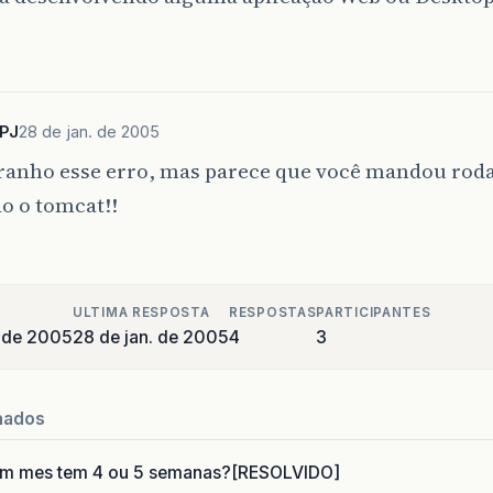
PJ
28 de jan. de 2005
ranho esse erro, mas parece que você mandou roda
ão o tomcat!!
ULTIMA RESPOSTA
RESPOSTAS
PARTICIPANTES
o de 2005
28 de jan. de 2005
4
3
nados
um mes tem 4 ou 5 semanas?[RESOLVIDO]