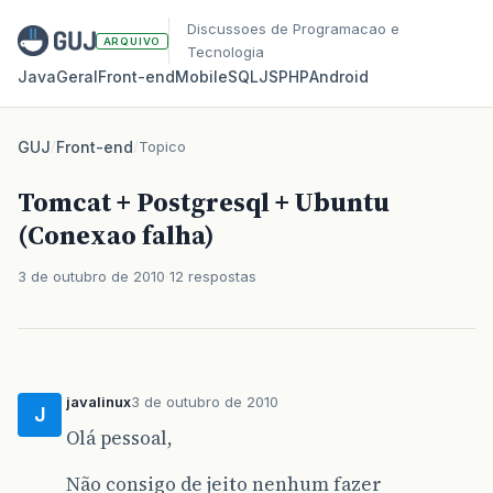
Discussoes de Programacao e
ARQUIVO
Tecnologia
Java
Geral
Front‑end
Mobile
SQL
JS
PHP
Android
GUJ
/
Front-end
/
Topico
Tomcat + Postgresql + Ubuntu
(Conexao falha)
3 de outubro de 2010
12 respostas
javalinux
3 de outubro de 2010
J
Olá pessoal,
Não consigo de jeito nenhum fazer