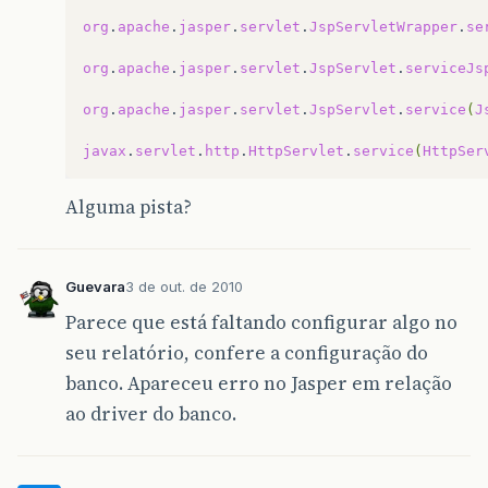
org
.
apache
.
jasper
.
servlet
.
JspServletWrapper
.
se
org
.
apache
.
jasper
.
servlet
.
JspServlet
.
serviceJs
org
.
apache
.
jasper
.
servlet
.
JspServlet
.
service
(
J
javax
.
servlet
.
http
.
HttpServlet
.
service
(
HttpSer
Alguma pista?
Guevara
3 de out. de 2010
Parece que está faltando configurar algo no
seu relatório, confere a configuração do
banco. Apareceu erro no Jasper em relação
ao driver do banco.