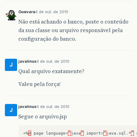
Guevara
4 de out. de 2010
Não está achando o banco, poste o conteúdo
da sua classe ou arquivo responsável pela
configuração do banco.
javalinux
4 de out. de 2010
J
Qual arquivo exatamente?
Valeu pela força!
javalinux
4 de out. de 2010
J
Segue o arquivo.jsp
<%
@
page
language
=
“
java
”
import
=
“
java
.
sql
.
*
”