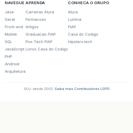
NAVEGUE
APRENDA
CONHECA O GRUPO
Java
Carreiras Alura
Alura
Geral
Formacoes
Lumina
Front-end
Artigos
FIAP
Mobile
Graduacao FIAP
Casa do Codigo
SQL
Pos-Tech FIAP
Hipsters.tech
JavaScript
Livros Casa do Codigo
PHP
Android
Arquitetura
GUJ: desde 2002.
·
Saiba mais
·
Contribuidores
·
LGPD