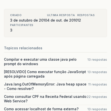
CRIADO
ULTIMA RESPOSTA
RESPOSTAS
3 de outubro de 2010
4 de out. de 2010
12
PARTICIPANTES
3
Topicos relacionados
Compilar e executar uma classe java pelo
13 respostas
prompt do windows
[RESOLVIDO] Como executar função JavaScript
13 respostas
após página carregada
Java.lang.OutOfMemoryError: Java heap space
11 respostas
- Como resolver?
Como consultar CPF na Receita Federal usando
22 respostas
Web Service?
Como acessar localhost de forma externa?
13 respostas