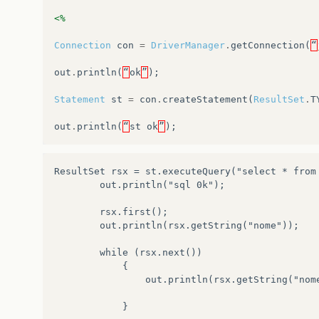
<%
Connection
con
=
DriverManager
.
getConnection
(
“
out
.
println
(
“
ok
”
);
Statement
st
=
con
.
createStatement
(
ResultSet
.
T
out
.
println
(
“
st
ok
”
);
ResultSet rsx = st.executeQuery("select * from 
		out.println("sql 0k");

		rsx.first();

		out.println(rsx.getString("nome"));

		while (rsx.next())

			{

				out.println(rsx.getString("nome"));
