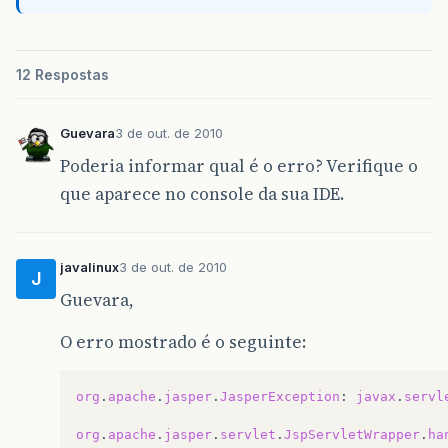
12 Respostas
Guevara
3 de out. de 2010
Poderia informar qual é o erro? Verifique o
que aparece no console da sua IDE.
javalinux
3 de out. de 2010
J
Guevara,
O erro mostrado é o seguinte:
org
.
apache
.
jasper
.
JasperException
:
javax
.
servl
org
.
apache
.
jasper
.
servlet
.
JspServletWrapper
.
ha