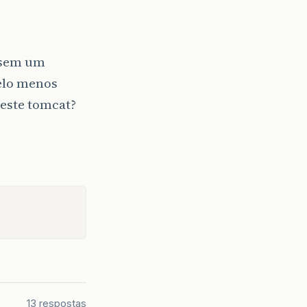
e sem um
pelo menos
neste tomcat?
13 respostas