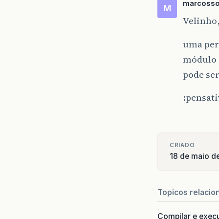
marcoss
M
Velinho
uma perg
módulo e
pode ser
:pensati
CRIADO
18 de maio d
Topicos relacio
Compilar e exec