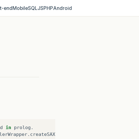
t‑end
Mobile
SQL
JS
PHP
Android
d
in
prolog
.
lerWrapper
.
createSAXParseException
&
#
40
;
ErrorHandl