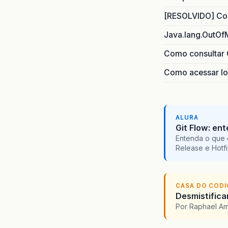
[RESOLVIDO] Com
Java.lang.OutOf
Como consultar 
Como acessar lo
ALURA
Git Flow: en
Entenda o que 
Release e Hotf
CASA DO COD
Desmistifica
Por Raphael A