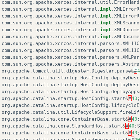
com
.
sun
.
org
.
apache
.
xerces
.
internal
.
util
.
ErrorHand
com
.
sun
.
org
.
apache
.
xerces
.
internal
.
impl
.
XMLErrorR
com
.
sun
.
org
.
apache
.
xerces
.
internal
.
impl
.
XMLErrorR
com
.
sun
.
org
.
apache
.
xerces
.
internal
.
impl
.
XMLScanne
com
.
sun
.
org
.
apache
.
xerces
.
internal
.
impl
.
XMLDocume
com
.
sun
.
org
.
apache
.
xerces
.
internal
.
impl
.
XMLDocume
com
.
sun
.
org
.
apache
.
xerces
.
internal
.
parsers
.
XML11C
com
.
sun
.
org
.
apache
.
xerces
.
internal
.
parsers
.
XML11C
com
.
sun
.
org
.
apache
.
xerces
.
internal
.
parsers
.
XMLPar
com
.
sun
.
org
.
apache
.
xerces
.
internal
.
parsers
.
Abstra
org
.
apache
.
tomcat
.
util
.
digester
.
Digester
.
parse
&
#
4
org
.
apache
.
catalina
.
startup
.
HostConfig
.
deployDesc
org
.
apache
.
catalina
.
startup
.
HostConfig
.
deployDesc
org
.
apache
.
catalina
.
startup
.
HostConfig
.
deployApps
org
.
apache
.
catalina
.
startup
.
HostConfig
.
start
&
#
40
;
org
.
apache
.
catalina
.
startup
.
HostConfig
.
lifecycleE
org
.
apache
.
catalina
.
util
.
LifecycleSupport
.
fireLif
org
.
apache
.
catalina
.
core
.
ContainerBase
.
start
&
#
40
;
org
.
apache
.
catalina
.
core
.
StandardHost
.
start
&
#
40
;
S
org
.
apache
.
catalina
.
core
.
ContainerBase
.
start
&
#
40
;
org
.
apache
.
catalina
.
core
.
StandardEngine
.
start
&
#
40