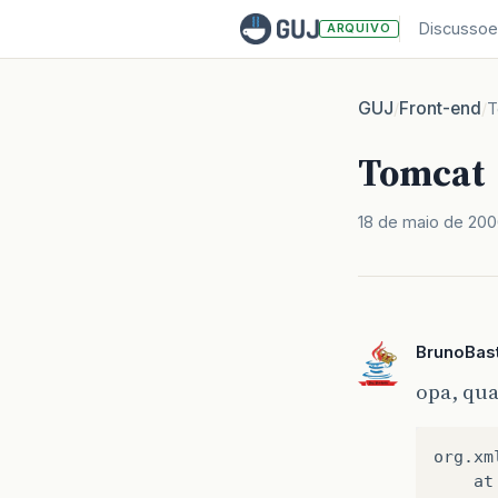
Discussoe
ARQUIVO
GUJ
Front-end
/
/
T
Tomcat
18 de maio de 20
BrunoBas
opa, qua
org
.
xm
at