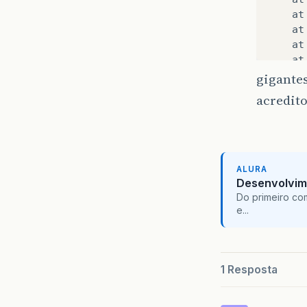
at
at
at
at
at
gigantes
at
acredito
at
at
at
ALURA
Desenvolvim
Do primeiro co
e...
1 Resposta