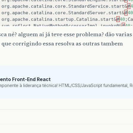
org
.
apache
.
catalina
.
core
.
StandardService
.
start
&
#
4
org
.
apache
.
catalina
.
core
.
StandardServer
.
start
&
#
40
org
.
apache
.
catalina
.
startup
.
Catalina
.
start
&
#
40
;
Ca
sun
.
reflect
.
NativeMethodAccessorImpl
.
invoke0
&
#
40
;
sun
.
reflect
.
NativeMethodAccessorImpl
.
invoke
&
#
40
;
N
ca né? alguem ai já teve esse problema? dão varias
sun
.
reflect
.
DelegatingMethodAccessorImpl
.
invoke
&
#
 que corrigindo essa resolva as outras tambem
java
.
lang
.
reflect
.
Method
.
invoke
&
#
40
;
Method
.
java
&
org
.
apache
.
catalina
.
startup
.
Bootstrap
.
start
&
#
40
;
B
org
.
apache
.
catalina
.
startup
.
Bootstrap
.
main
&
#
40
;
Bo
ento Front-End React
mponente à liderança técnica! HTML/CSS/JavaScript fundamental, 