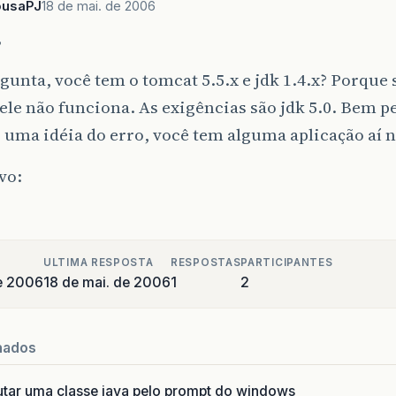
ousaPJ
18 de mai. de 2006
,
unta, você tem o tomcat 5.5.x e jdk 1.4.x? Porqu
le não funciona. As exigências são jdk 5.0. Bem 
 uma idéia do erro, você tem alguma aplicação aí 
vo:
ULTIMA RESPOSTA
RESPOSTAS
PARTICIPANTES
e 2006
18 de mai. de 2006
1
2
nados
utar uma classe java pelo prompt do windows