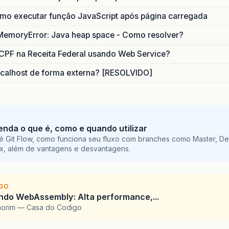
o executar função JavaScript após página carregada
MemoryError: Java heap space - Como resolver?
CPF na Receita Federal usando Web Service?
calhost de forma externa? [RESOLVIDO]
tenda o que é, como e quando utilizar
é Git Flow, como funciona seu fluxo com branches como Master, De
ix, além de vantagens e desvantagens.
IGO
ndo WebAssembly: Alta performance,...
morim — Casa do Codigo