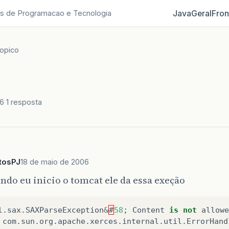
Java
Geral
Fron
s de Programacao e Tecnologia
opico
06
1 resposta
tosPJ
18 de maio de 2006
ndo eu inicio o tomcat ele da essa exeção
l
.
sax
.
SAXParseException
&
#
58
;
Content
is
not
allowe
com
.
sun
.
org
.
apache
.
xerces
.
internal
.
util
.
ErrorHand