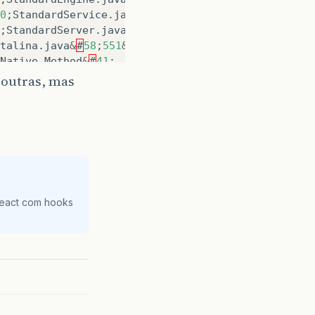
0
;
StandardService
.
java
&
#
58
;
450
&
#
41
;
;
StandardServer
.
java
&
#
58
;
709
&
#
41
;
talina
.
java
&
#
58
;
551
&
#
41
;
Native
Method
&
#
41
;
ativeMethodAccessorImpl
.
java
&
#
58
;
39
&
#
41
;
 outras, mas
40
;
DelegatingMethodAccessorImpl
.
java
&
#
58
;
25
&
#
41
;
#
58
;
585
&
#
41
;
ootstrap
.
java
&
#
58
;
275
&
#
41
;
otstrap
.
java
&
#
58
;
413
&
#
41
;
React com hooks