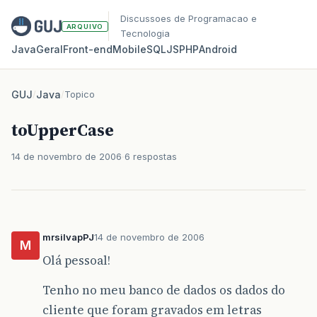
Discussoes de Programacao e
ARQUIVO
Tecnologia
Java
Geral
Front‑end
Mobile
SQL
JS
PHP
Android
GUJ
/
Java
/
Topico
toUpperCase
14 de novembro de 2006
6 respostas
mrsilvapPJ
14 de novembro de 2006
M
Olá pessoal!
Tenho no meu banco de dados os dados do
cliente que foram gravados em letras