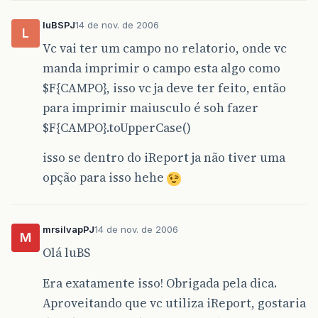
luBSPJ
14 de nov. de 2006
L
Vc vai ter um campo no relatorio, onde vc
manda imprimir o campo esta algo como
$F{CAMPO}, isso vc ja deve ter feito, então
para imprimir maiusculo é soh fazer
$F{CAMPO}.toUpperCase()
isso se dentro do iReport ja não tiver uma
opção para isso hehe
mrsilvapPJ
14 de nov. de 2006
M
Olá luBS
Era exatamente isso! Obrigada pela dica.
Aproveitando que vc utiliza iReport, gostaria