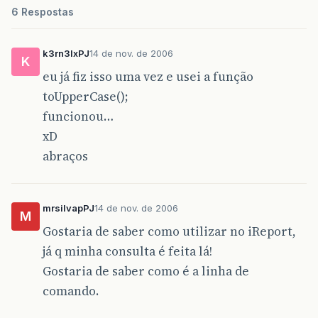
6 Respostas
k3rn3lxPJ
14 de nov. de 2006
K
eu já fiz isso uma vez e usei a função
toUpperCase();
funcionou…
xD
abraços
mrsilvapPJ
14 de nov. de 2006
M
Gostaria de saber como utilizar no iReport,
já q minha consulta é feita lá!
Gostaria de saber como é a linha de
comando.