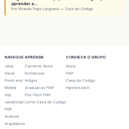
aprender a...
Por Ricardo Pupo Larguesa — Casa do Codigo
NAVEGUE
APRENDA
CONHECA O GRUPO
Java
Carreiras Alura
Alura
Geral
Formacoes
FIAP
Front-end
Artigos
Casa do Codigo
Mobile
Graduacao FIAP
Hipsters.tech
SQL
Pos-Tech FIAP
JavaScript
Livros Casa do Codigo
PHP
Android
Arquitetura