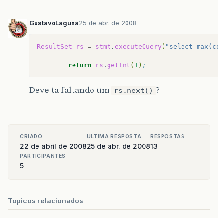
GustavoLaguna
25 de abr. de 2008
ResultSet
rs
=
stmt
.
executeQuery
(
"select max(c
return
rs
.
getInt
(
1
)
;
Deve ta faltando um
?
rs.next()
CRIADO
ULTIMA RESPOSTA
RESPOSTAS
22 de abril de 2008
25 de abr. de 2008
13
PARTICIPANTES
5
Topicos relacionados