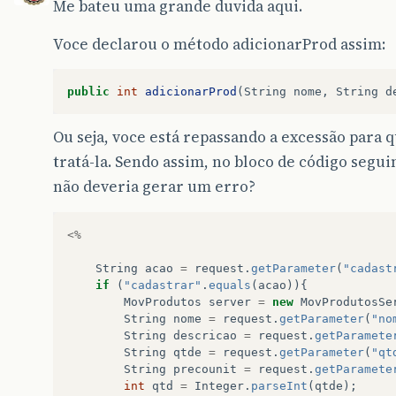
Me bateu uma grande duvida aqui.
Voce declarou o método adicionarProd assim:
public
int
adicionarProd
(
String
nome
,
String
d
Ou seja, voce está repassando a excessão para
tratá-la. Sendo assim, no bloco de código segui
não deveria gerar um erro?
<%
String
acao
=
request
.
getParameter
(
"cadast
if
(
"cadastrar"
.
equals
(
acao
)){
MovProdutos
server
=
new
MovProdutosSe
String
nome
=
request
.
getParameter
(
"no
String
descricao
=
request
.
getParamete
String
qtde
=
request
.
getParameter
(
"qt
String
precounit
=
request
.
getParamete
int
qtd
=
Integer
.
parseInt
(
qtde
);