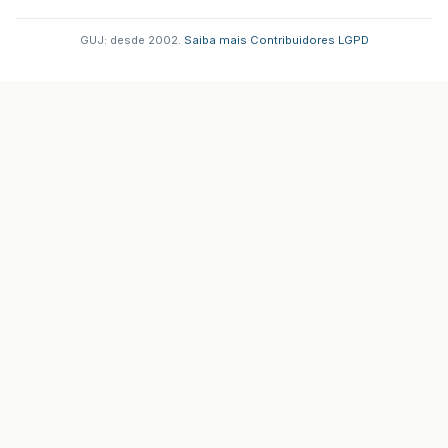
GUJ: desde 2002.
·
Saiba mais
·
Contribuidores
·
LGPD