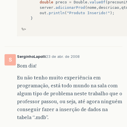
double
preco
=
Double
.
valueOf
(
precouni
server
.
adicionarProd
(
nome
,
descricao
,
qt
out
.
println
(
"Produto Inserido!"
);
}
%>
SerginhoLapolli
23 de abr. de 2008
S
Bom dia!
Eu não tenho muito experiência em
programação, está todo mundo na sala com
algum tipo de problema neste trabalho que o
professor passou, ou seja, até agora ninguém
conseguir fazer a inserção de dados na
tabela “.mdb”.