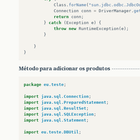
Class
.
forName
(
"sun.jdbc.odbc.JdbcO
Connection
conn
=
DriverManager
.
ge
return
conn
;
}
catch
(
Exception
e
)
{
throw
new
RuntimeException
(
e
);
}
}
}
Método para adicionar os produtos
---------------
package
eu.teste
;
import
java.sql.Connection
;
import
java.sql.PreparedStatement
;
import
java.sql.ResultSet
;
import
java.sql.SQLException
;
import
java.sql.Statement
;
import
eu.teste.DBUtil
;