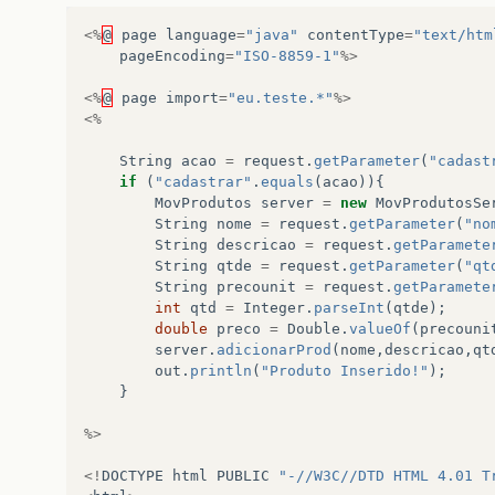
<%
@
page
language
=
"java"
contentType
=
"text/htm
pageEncoding
=
"ISO-8859-1"
%>
<%
@
page
import
=
"eu.teste.*"
%>
<%
String
acao
=
request
.
getParameter
(
"cadast
if
(
"cadastrar"
.
equals
(
acao
)){
MovProdutos
server
=
new
MovProdutosSe
String
nome
=
request
.
getParameter
(
"no
String
descricao
=
request
.
getParamete
String
qtde
=
request
.
getParameter
(
"qt
String
precounit
=
request
.
getParamete
int
qtd
=
Integer
.
parseInt
(
qtde
);
double
preco
=
Double
.
valueOf
(
precouni
server
.
adicionarProd
(
nome
,
descricao
,
qt
out
.
println
(
"Produto Inserido!"
);
}
%>
<!
DOCTYPE
html
PUBLIC
"-//W3C//DTD HTML 4.01 T