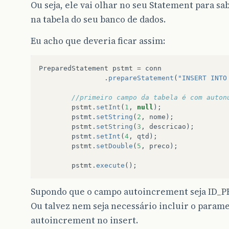
Ou seja, ele vai olhar no seu Statement para sa
na tabela do seu banco de dados.
Eu acho que deveria ficar assim:
PreparedStatement
pstmt
=
conn
.
prepareStatement
(
"INSERT INTO
//primeiro campo da tabela é com auton
pstmt
.
setInt
(
1
,
null
);
pstmt
.
setString
(
2
,
nome
);
pstmt
.
setString
(
3
,
descricao
);
pstmt
.
setInt
(
4
,
qtd
);
pstmt
.
setDouble
(
5
,
preco
);
pstmt
.
execute
();
Supondo que o campo autoincrement seja ID_
Ou talvez nem seja necessário incluir o param
autoincrement no insert.