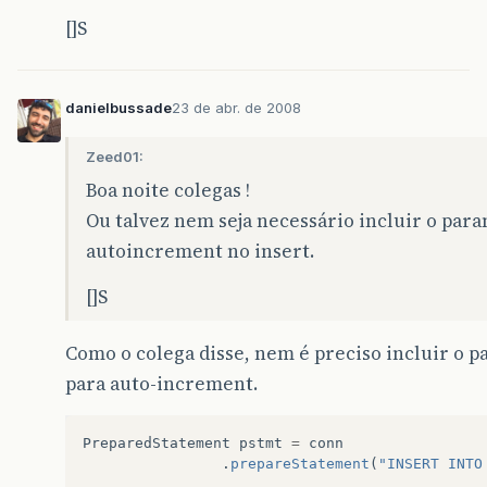
[]S
danielbussade
23 de abr. de 2008
Zeed01:
Boa noite colegas !
Ou talvez nem seja necessário incluir o par
autoincrement no insert.
[]S
Como o colega disse, nem é preciso incluir o 
para auto-increment.
PreparedStatement
pstmt
=
conn
.
prepareStatement
(
"INSERT INTO