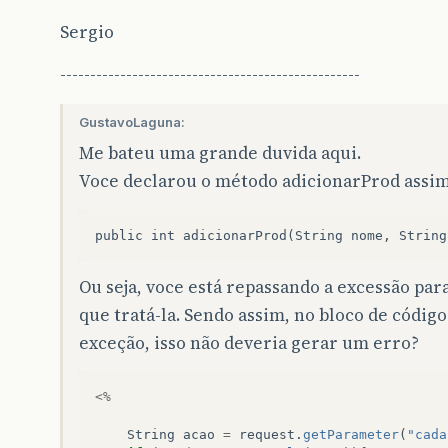
Sergio
--------------------------------------------------
GustavoLaguna:
Me bateu uma grande duvida aqui.
Voce declarou o método adicionarProd assim
Ou seja, voce está repassando a excessão pa
que tratá-la. Sendo assim, no bloco de códig
exceção, isso não deveria gerar um erro?
<%
String
acao
=
request
.
getParameter
(
"cada