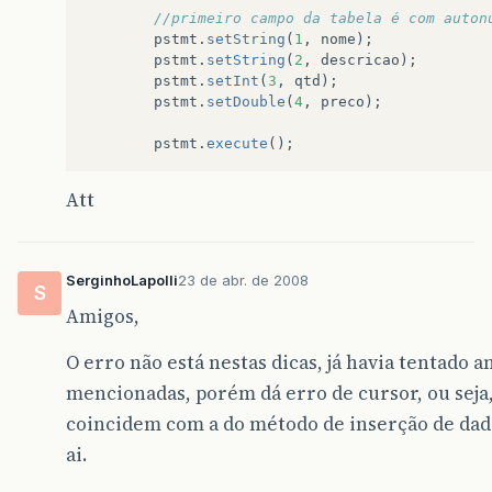
//primeiro campo da tabela é com auton
pstmt
.
setString
(
1
,
nome
);
pstmt
.
setString
(
2
,
descricao
);
pstmt
.
setInt
(
3
,
qtd
);
pstmt
.
setDouble
(
4
,
preco
);
pstmt
.
execute
();
Att
SerginhoLapolli
23 de abr. de 2008
S
Amigos,
O erro não está nestas dicas, já havia tentado 
mencionadas, porém dá erro de cursor, ou seja
coincidem com a do método de inserção de dad
ai.