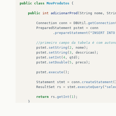
public
class
MovProdutos
{
public
int
adicionarProd
(
String
nome
,
Stri
Connection
conn
=
DBUtil
.
getConnection
PreparedStatement
pstmt
=
conn
.
prepareStatement
(
"INSERT INTO
//primeiro campo da tabela é com auton
pstmt
.
setString
(
2
,
nome
);
pstmt
.
setString
(
3
,
descricao
);
pstmt
.
setInt
(
4
,
qtd
);
pstmt
.
setDouble
(
5
,
preco
);
pstmt
.
execute
();
Statement
stmt
=
conn
.
createStatement
(
ResultSet
rs
=
stmt
.
executeQuery
(
"sele
return
rs
.
getInt
(
1
);
}