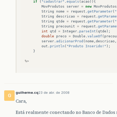
if
(
"cadastrar"
.
equals
(
acao
)){
MovProdutos
server
=
new
MovProdutos
String
nome
=
request
.
getParameter
(
"
String
descricao
=
request
.
getParame
String
qtde
=
request
.
getParameter
(
"
String
precounit
=
request
.
getParame
int
qtd
=
Integer
.
parseInt
(
qtde
);
double
preco
=
Double
.
valueOf
(
precou
server
.
adicionarProd
(
nome
,
descricao
,
out
.
println
(
"Produto Inserido!"
);
}
%>
guilherme.cq
23 de abr. de 2008
G
Cara,
Está realmente conectando no Banco de Dados