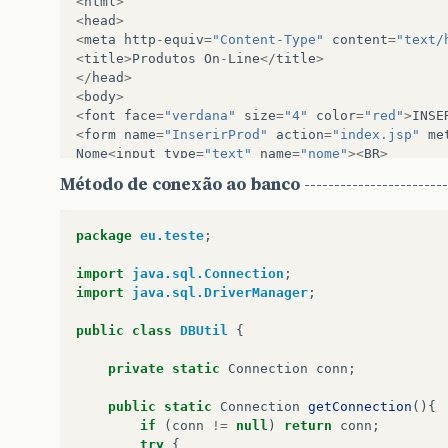
<
html
>
<
head
>
<
meta
http
-
equiv
=
"Content-Type"
content
=
"text/
<
title
>
Produtos
On
-
Line
</
title
>
</
head
>
<
body
>
<
font
face
=
"verdana"
size
=
"4"
color
=
"red"
>
INSE
<
form
name
=
"InserirProd"
action
=
"index.jsp"
me
Nome
<
input
type
=
"text"
name
=
"nome"
><
BR
>
Descrição
<
input
type
=
"text"
name
=
"descricao"
><
Método de conexão ao banco
------------------------
Quantidade
<
input
type
=
"text"
name
=
"qtd"
><
BR
>
Preço
<
input
type
=
"text"
name
=
"preco"
><
BR
>
<
input
name
=
"cadastrar"
type
=
"submit"
value
=
"c
package
eu.teste
;
</
body
>
import
java.sql.Connection
;
</
html
>
import
java.sql.DriverManager
;
public
class
DBUtil
{
private
static
Connection
conn
;
public
static
Connection
getConnection
(){
if
(
conn
!=
null
)
return
conn
;
try
{