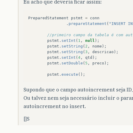
Eu acho que deveria ficar assim:
PreparedStatement
pstmt
=
conn
.
prepareStatement
(
"INSERT IN
//primeiro campo da tabela é com aut
pstmt
.
setInt
(
1
,
null
);
pstmt
.
setString
(
2
,
nome
);
pstmt
.
setString
(
3
,
descricao
);
pstmt
.
setInt
(
4
,
qtd
);
pstmt
.
setDouble
(
5
,
preco
);
pstmt
.
execute
();
Supondo que o campo autoincrement seja I
Ou talvez nem seja necessário incluir o par
autoincrement no insert.
[]S