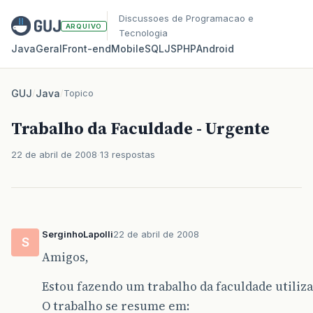
Discussoes de Programacao e
ARQUIVO
Tecnologia
Java
Geral
Front‑end
Mobile
SQL
JS
PHP
Android
GUJ
/
Java
/
Topico
Trabalho da Faculdade - Urgente
22 de abril de 2008
13 respostas
SerginhoLapolli
22 de abril de 2008
S
Amigos,
Estou fazendo um trabalho da faculdade utiliz
O trabalho se resume em: