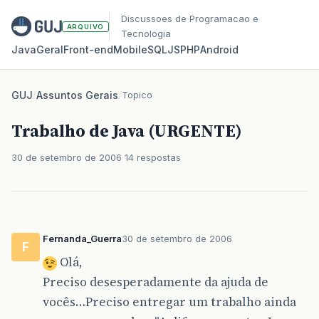
Discussoes de Programacao e
ARQUIVO
Tecnologia
Java
Geral
Front‑end
Mobile
SQL
JS
PHP
Android
GUJ
/
Assuntos Gerais
/
Topico
Trabalho de Java (URGENTE)
30 de setembro de 2006
14 respostas
Fernanda_Guerra
30 de setembro de 2006
F
Olá,
Preciso desesperadamente da ajuda de
vocês…Preciso entregar um trabalho ainda