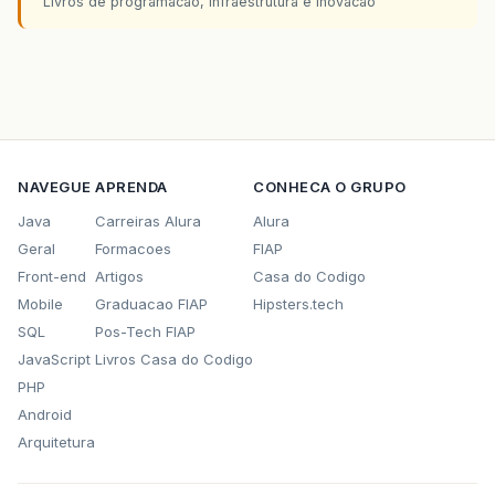
Livros de programacao, infraestrutura e inovacao
NAVEGUE
APRENDA
CONHECA O GRUPO
Java
Carreiras Alura
Alura
Geral
Formacoes
FIAP
Front-end
Artigos
Casa do Codigo
Mobile
Graduacao FIAP
Hipsters.tech
SQL
Pos-Tech FIAP
JavaScript
Livros Casa do Codigo
PHP
Android
Arquitetura