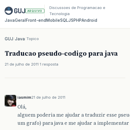
Discussoes de Programacao e
ARQUIVO
Tecnologia
Java
Geral
Front‑end
Mobile
SQL
JS
PHP
Android
GUJ
/
Java
/
Topico
Traducao pseudo-codigo para java
21 de julho de 2011
1 resposta
iasmim
21 de julho de 2011
Olá,
alguem poderia me ajudar a traduzir esse pseud
um grafo) para java e me ajudar a implementar 