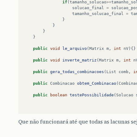
if
(
tamanho_solucao
>=
tamanho_so
solucao_final
=
solucao_po
tamanho_solucao_final
=
ta
}
}
}
}
public
void
le_arquivo
(
Matrix
m
,
int
nV
){}
public
void
inverte_matriz
(
Matrix
m
,
int
n
public
gera_todas_combinacoes
(
List
comb
,
i
public
Combinacao
obtem_Combinacao
(
Combina
public
boolean
testePossibilidade
(
Solucao
}
Que não funcionará até que todas as lacunas s