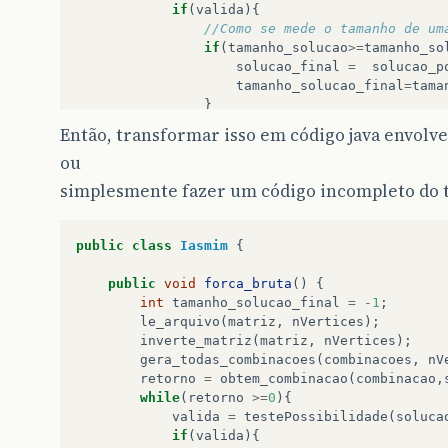
if
(
valida
){
//Como se mede o tamanho de um
if
(
tamanho_solucao
>=
tamanho_so
solucao_final
=
solucao_p
tamanho_solucao_final
=
tama
}
}
Então, transformar isso em código java envolve
retorno
=
obtem_combinacao
(
combinac
ou
end
imprime
(
solucao_final
,
tamanho_solucao_f
simplesmente fazer um código incompleto do t
end
}
public
class
Iasmim
{
public
void
forca_bruta
()
{
int
tamanho_solucao_final
=
-
1
;
le_arquivo
(
matriz
,
nVertices
);
inverte_matriz
(
matriz
,
nVertices
);
gera_todas_combinacoes
(
combinacoes
,
nV
retorno
=
obtem_combinacao
(
combinacao
,
while
(
retorno
>=
0
){
valida
=
testePossibilidade
(
soluca
if
(
valida
){