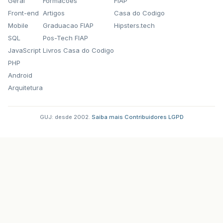
Geral
Formacoes
FIAP
Front-end
Artigos
Casa do Codigo
Mobile
Graduacao FIAP
Hipsters.tech
SQL
Pos-Tech FIAP
JavaScript
Livros Casa do Codigo
PHP
Android
Arquitetura
GUJ: desde 2002.
·
Saiba mais
·
Contribuidores
·
LGPD