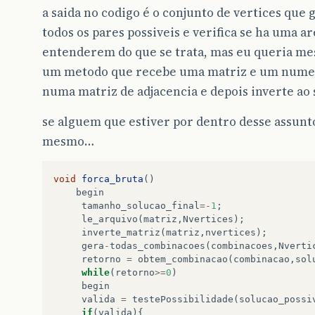
a saida no codigo é o conjunto de vertices que g
todos os pares possiveis e verifica se ha uma a
entenderem do que se trata, mas eu queria me
um metodo que recebe uma matriz e um nume
numa matriz de adjacencia e depois inverte ao sej
se alguem que estiver por dentro desse assun
mesmo…
void
forca_bruta
()
begin
tamanho_solucao_final
=-
1
;
le_arquivo
(
matriz
,
Nvertices
);
inverte_matriz
(
matriz
,
nvertices
);
gera
-
todas_combinacoes
(
combinacoes
,
Nverti
retorno
=
obtem_combinacao
(
combinacao
,
sol
while
(
retorno
>=
0
)
begin
valida
=
testePossibilidade
(
solucao_possi
if
(
valida
){