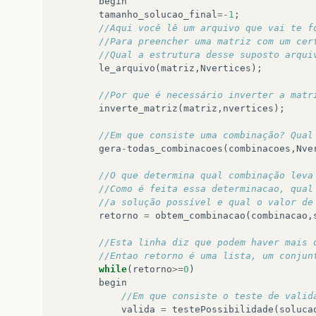
begin
tamanho_solucao_final
=-
1
;
//Aqui você lê um arquivo que vai te f
//Para preencher uma matriz com um cer
//Qual a estrutura desse suposto arqui
le_arquivo
(
matriz
,
Nvertices
);
//Por que é necessário inverter a matr
inverte_matriz
(
matriz
,
nvertices
);
//Em que consiste uma combinação? Qual
gera
-
todas_combinacoes
(
combinacoes
,
Nve
//O que determina qual combinação leva
//Como é feita essa determinacao, qual
//a solução possível e qual o valor de
retorno
=
obtem_combinacao
(
combinacao
,
//Esta linha diz que podem haver mais 
//Entao retorno é uma lista, um conjun
while
(
retorno
>=
0
)
begin
//Em que consiste o teste de valid
valida
=
testePossibilidade
(
soluca