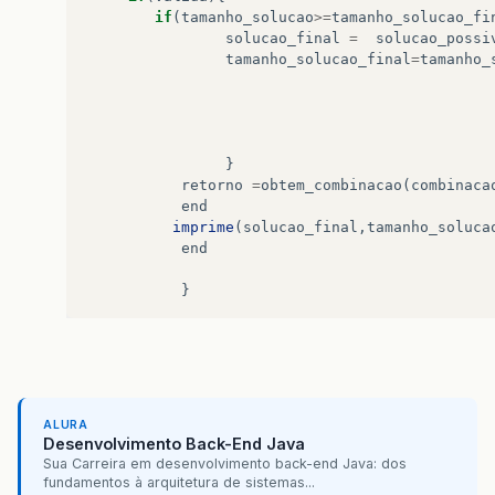
if
(
tamanho_solucao
>=
tamanho_solucao_fi
solucao_final
=
solucao_possi
tamanho_solucao_final
=
tamanho_
}
retorno
=
obtem_combinacao
(
combinaca
end
imprime
(
solucao_final
,
tamanho_soluca
end
}
ALURA
Desenvolvimento Back-End Java
Sua Carreira em desenvolvimento back-end Java: dos
fundamentos à arquitetura de sistemas...