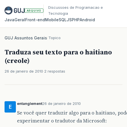
Discussoes de Programacao e
ARQUIVO
Tecnologia
Java
Geral
Front‑end
Mobile
SQL
JS
PHP
Android
GUJ
/
Assuntos Gerais
/
Topico
Traduza seu texto para o haitiano
(creole)
26 de janeiro de 2010
2 respostas
entanglement
26 de janeiro de 2010
E
Se você quer traduzir algo para o haitiano, pod
experimentar o tradutor da Microsoft: