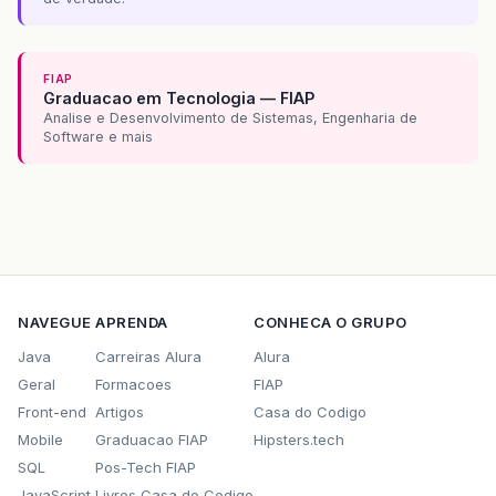
FIAP
Graduacao em Tecnologia — FIAP
Analise e Desenvolvimento de Sistemas, Engenharia de
Software e mais
NAVEGUE
APRENDA
CONHECA O GRUPO
Java
Carreiras Alura
Alura
Geral
Formacoes
FIAP
Front-end
Artigos
Casa do Codigo
Mobile
Graduacao FIAP
Hipsters.tech
SQL
Pos-Tech FIAP
JavaScript
Livros Casa do Codigo