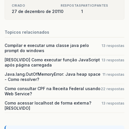
CRIADO
RESPOSTAS
PARTICIPANTES
27 de dezembro de 2011
0
1
Topicos relacionados
Compilar e executar uma classe java pelo
13 respostas
prompt do windows
[RESOLVIDO] Como executar função JavaScript
13 respostas
após página carregada
Java.lang.OutOfMemoryError: Java heap space
11 respostas
- Como resolver?
Como consultar CPF na Receita Federal usando
22 respostas
Web Service?
Como acessar localhost de forma externa?
13 respostas
[RESOLVIDO]