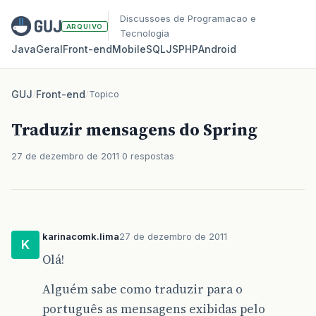
Discussoes de Programacao e
ARQUIVO
Tecnologia
Java
Geral
Front‑end
Mobile
SQL
JS
PHP
Android
GUJ
/
Front-end
/
Topico
Traduzir mensagens do Spring
27 de dezembro de 2011
0 respostas
karinacomk.lima
27 de dezembro de 2011
K
Olá!
Alguém sabe como traduzir para o
português as mensagens exibidas pelo