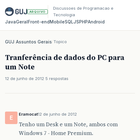
Discussoes de Programacao e
ARQUIVO
Tecnologia
Java
Geral
Front‑end
Mobile
SQL
JS
PHP
Android
GUJ
/
Assuntos Gerais
/
Topico
Tranferência de dados do PC para
um Note
12 de junho de 2012
5 respostas
Eramocat
12 de junho de 2012
E
Tenho um Desk e um Note, ambos com
Windows 7 - Home Premium.