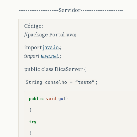
----------------------Servidor-----------------------
Código:
//package PortalJava;
import
java.io
.
;
import
java.net
.
;
public class DicaServer {
;
String conselho = “teste”
public
void
go
()
{
try
{