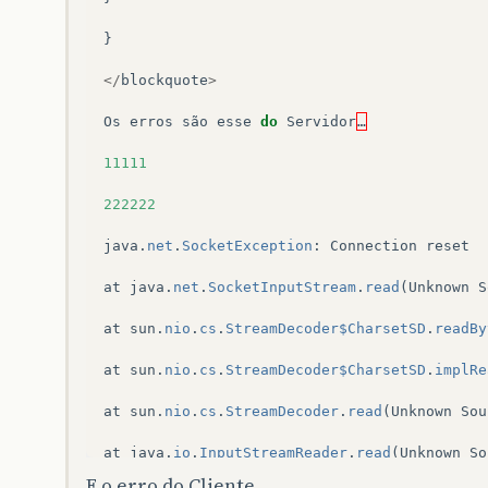
}
</
blockquote
>
Os
erros
são
esse
do
Servidor
…
11111
222222
java
.
net
.
SocketException
:
Connection
reset
at
java
.
net
.
SocketInputStream
.
read
(
Unknown
S
at
sun
.
nio
.
cs
.
StreamDecoder$CharsetSD
.
readBy
at
sun
.
nio
.
cs
.
StreamDecoder$CharsetSD
.
implRe
at
sun
.
nio
.
cs
.
StreamDecoder
.
read
(
Unknown
Sou
at
java
.
io
.
InputStreamReader
.
read
(
Unknown
So
E o erro do Cliente