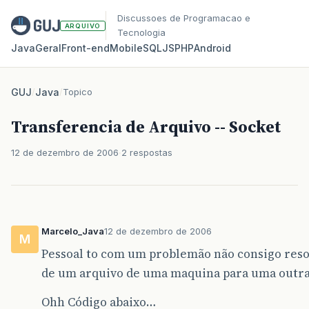
Discussoes de Programacao e
ARQUIVO
Tecnologia
Java
Geral
Front‑end
Mobile
SQL
JS
PHP
Android
GUJ
/
Java
/
Topico
Transferencia de Arquivo -- Socket
12 de dezembro de 2006
2 respostas
Marcelo_Java
12 de dezembro de 2006
M
Pessoal to com um problemão não consigo resol
de um arquivo de uma maquina para uma outr
Ohh Código abaixo…