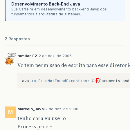
Desenvolvimento Back-End Java
Sua Carreira em desenvolvimento back-end Java: dos
fundamentos à arquitetura de sistemas...
2 Respostas
ramilani12
12 de dez. de 2006
Vc tem permissao de escrita para esse diretori
ava
.
io
.
FileNotFoundException
:
C
:
\
Documents
and
Marcelo_Java
12 de dez. de 2006
M
tenho cara eu usei o
Process proc =