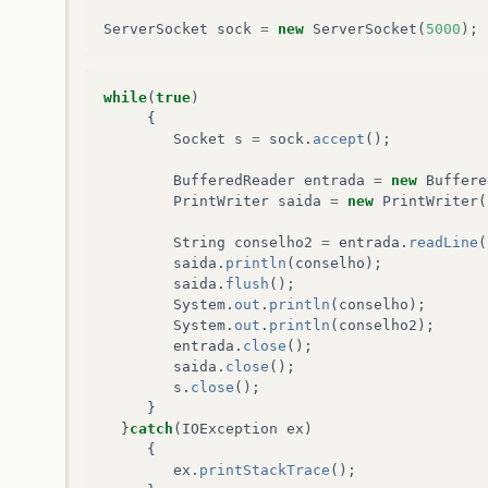
ServerSocket
sock
=
new
ServerSocket
(
5000
);
while
(
true
)
{
Socket
s
=
sock
.
accept
();
BufferedReader
entrada
=
new
Buffere
PrintWriter
saida
=
new
PrintWriter
(
String
conselho2
=
entrada
.
readLine
(
saida
.
println
(
conselho
);
saida
.
flush
();
System
.
out
.
println
(
conselho
);
System
.
out
.
println
(
conselho2
);
entrada
.
close
();
saida
.
close
();
s
.
close
();
}
}
catch
(
IOException
ex
)
{
ex
.
printStackTrace
();