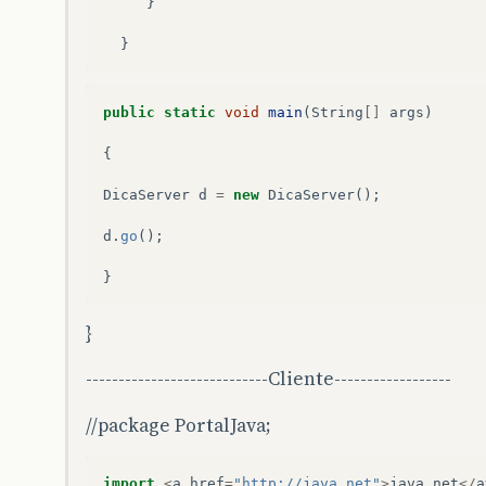
}
}
public
static
void
main
(
String
[]
args
)
{
DicaServer
d
=
new
DicaServer
();
d
.
go
();
}
}
----------------------------Cliente------------------
//package PortalJava;
import
<
a
href
=
"http://java.net"
>
java
.
net
</
a