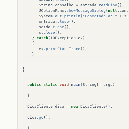
String
conselho
=
entrada
.
readLine
();
JOptionPane
.
showMessageDialog
(
null
,
cons
System
.
out
.
println
(
"Conectado a: "
+
s
.
entrada
.
close
();
saida
.
close
();
s
.
close
();
}
catch
(
IOException
ex
)
{
ex
.
printStackTrace
();
}
}
public
static
void
main
(
String
[]
args
)
{
DicaCliente
dica
=
new
DicaCliente
();
dica
.
go
();
}