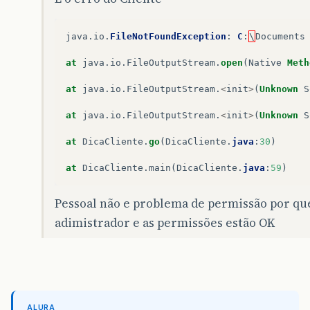
at
java
.
io
.
BufferedReader
.
fill
(
Unknown
Sourc
at
java
.
io
.
BufferedReader
.
readLine
(
Unknown
S
java
.
io
.
FileNotFoundException
:
C
:
\
Documents
at
java
.
io
.
BufferedReader
.
readLine
(
Unknown
S
at
java
.
io
.
FileOutputStream
.
open
(
Native
Meth
at
DicaServer
.
go
(
DicaServer
.
java
:
39
)
at
java
.
io
.
FileOutputStream
.
<
init
>
(
Unknown
S
at
DicaServer
.
main
(
DicaServer
.
java
:
63
)
at
java
.
io
.
FileOutputStream
.
<
init
>
(
Unknown
S
at
DicaCliente
.
go
(
DicaCliente
.
java
:
30
)
at
DicaCliente
.
main
(
DicaCliente
.
java
:
59
)
Pessoal não e problema de permissão por qu
adimistrador e as permissões estão OK
ALURA