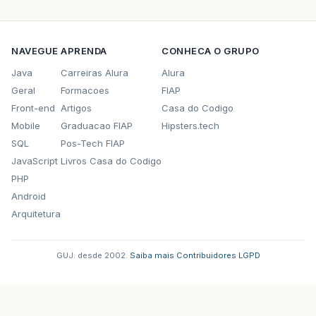
NAVEGUE
APRENDA
CONHECA O GRUPO
Java
Carreiras Alura
Alura
Geral
Formacoes
FIAP
Front-end
Artigos
Casa do Codigo
Mobile
Graduacao FIAP
Hipsters.tech
SQL
Pos-Tech FIAP
JavaScript
Livros Casa do Codigo
PHP
Android
Arquitetura
GUJ: desde 2002.
·
Saiba mais
·
Contribuidores
·
LGPD