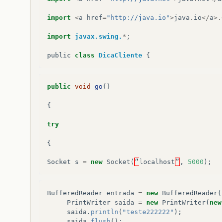
import
<
a
href
=
"http://java.io"
>
java
.
io
</
a
>.
import
javax.swing.
*
;
public
class
DicaCliente
{
public
void
go
()
{
try
{
Socket
s
=
new
Socket
(
“
localhost
”
,
5000
);
BufferedReader
entrada
=
new
BufferedReader
(
PrintWriter
saida
=
new
PrintWriter
(
new
saida
.
println
(
"teste222222"
);
saida
.
flush
();