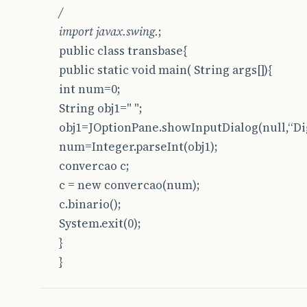
/
import javax.swing.
;
public class transbase{
public static void main( String args[]){
int num=0;
String obj1=" ";
obj1=JOptionPane.showInputDialog(null,“Dig
num=Integer.parseInt(obj1);
convercao c;
c = new convercao(num);
c.binario();
System.exit(0);
}
}