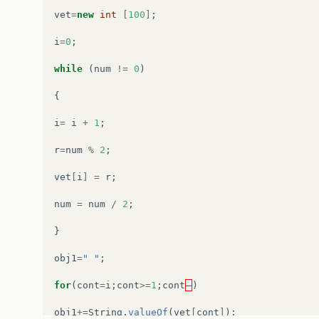
vet
=
new
int
[
100
]
;
i
=
0
;
while
(
num
!=
0
)
{
i
=
i
+
1
;
r
=
num
%
2
;
vet
[
i
]
=
r
;
num
=
num
/
2
;
}
obj1
=
" "
;
for
(
cont
=
i
;
cont
>=
1
;
cont
–
)
obj1
+=
String
.
valueOf
(
vet
[
cont
]
);