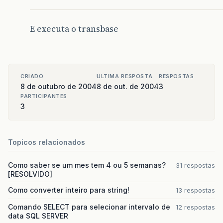
JOptionPane
.
showMessageDialog
(
null
,
obj1
,
“
Valor
E executa o transbase
System
.
exit
(
0
);
}
}
CRIADO
ULTIMA RESPOSTA
RESPOSTAS
8 de outubro de 2004
8 de out. de 2004
3
PARTICIPANTES
3
Topicos relacionados
Como saber se um mes tem 4 ou 5 semanas?
31 respostas
[RESOLVIDO]
Como converter inteiro para string!
13 respostas
Comando SELECT para selecionar intervalo de
12 respostas
data SQL SERVER