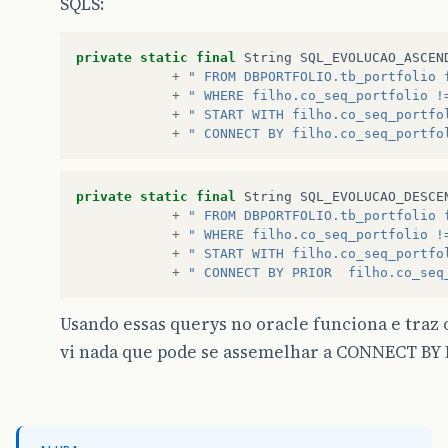
SQLS:
private
static
final
String
SQL_EVOLUCAO_ASCEN
+
" FROM DBPORTFOLIO.tb_portfolio 
+
" WHERE filho.co_seq_portfolio !
+
" START WITH filho.co_seq_portfo
+
" CONNECT BY filho.co_seq_portfo
private
static
final
String
SQL_EVOLUCAO_DESCE
+
" FROM DBPORTFOLIO.tb_portfolio 
+
" WHERE filho.co_seq_portfolio !
+
" START WITH filho.co_seq_portfo
+
" CONNECT BY PRIOR  filho.co_seq
Usando essas querys no oracle funciona e traz 
vi nada que pode se assemelhar a CONNECT BY P