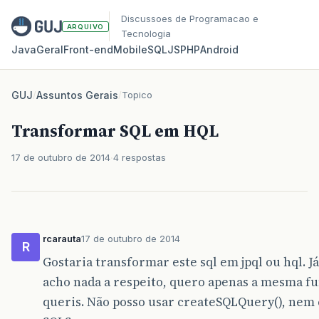
Discussoes de Programacao e
ARQUIVO
Tecnologia
Java
Geral
Front‑end
Mobile
SQL
JS
PHP
Android
GUJ
/
Assuntos Gerais
/
Topico
Transformar SQL em HQL
17 de outubro de 2014
4 respostas
rcarauta
17 de outubro de 2014
R
Gostaria transformar este sql em jpql ou hql. J
acho nada a respeito, quero apenas a mesma f
queris. Não posso usar createSQLQuery(), nem 