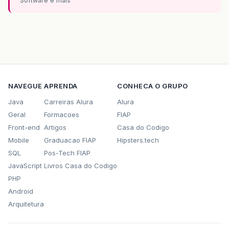
Software e mais
NAVEGUE
APRENDA
CONHECA O GRUPO
Java
Carreiras Alura
Alura
Geral
Formacoes
FIAP
Front-end
Artigos
Casa do Codigo
Mobile
Graduacao FIAP
Hipsters.tech
SQL
Pos-Tech FIAP
JavaScript
Livros Casa do Codigo
PHP
Android
Arquitetura