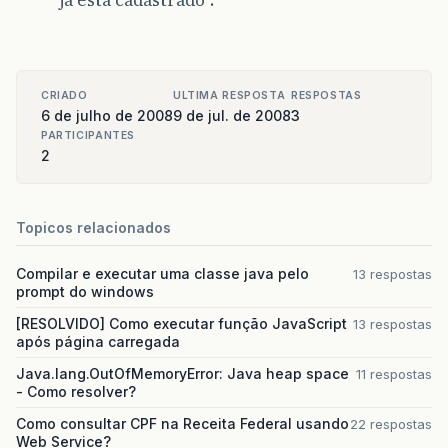
já está cadastrado”.
CRIADO
ULTIMA RESPOSTA
RESPOSTAS
6 de julho de 2008
9 de jul. de 2008
3
PARTICIPANTES
2
Topicos relacionados
Compilar e executar uma classe java pelo
13 respostas
prompt do windows
[RESOLVIDO] Como executar função JavaScript
13 respostas
após página carregada
Java.lang.OutOfMemoryError: Java heap space
11 respostas
- Como resolver?
Como consultar CPF na Receita Federal usando
22 respostas
Web Service?