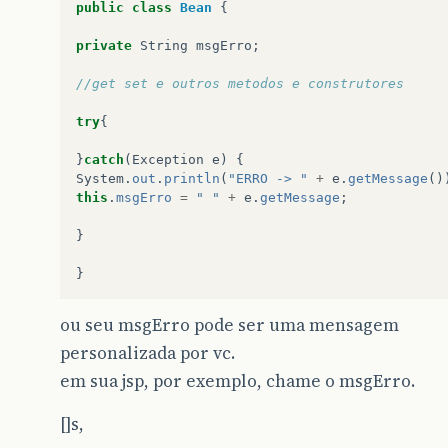
public
class
Bean
{
private
String
msgErro
;
//get set e outros metodos e construtores
try
{
}
catch
(
Exception
e
)
{
System
.
out
.
println
(
"ERRO -> "
+
e
.
getMessage
()
this
.
msgErro
=
" "
+
e
.
getMessage
;
}
}
ou seu msgErro pode ser uma mensagem
personalizada por vc.
em sua jsp, por exemplo, chame o msgErro.
[]s,