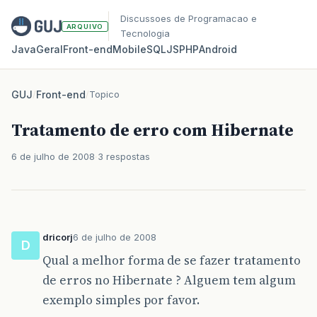
Discussoes de Programacao e
ARQUIVO
Tecnologia
Java
Geral
Front‑end
Mobile
SQL
JS
PHP
Android
GUJ
/
Front-end
/
Topico
Tratamento de erro com Hibernate
6 de julho de 2008
3 respostas
dricorj
6 de julho de 2008
D
Qual a melhor forma de se fazer tratamento
de erros no Hibernate ? Alguem tem algum
exemplo simples por favor.