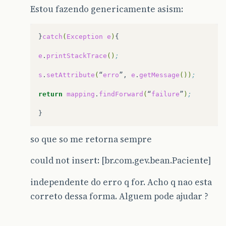
Estou fazendo genericamente asism:
}
catch
(
Exception
e
)
{

e
.
printStackTrace
()
;
s
.
setAttribute
(
“
erro
”,
e
.
getMessage
())
;
return
mapping
.
findForward
(
“
failure
”
)
;
so que so me retorna sempre
could not insert: [br.com.gev.bean.Paciente]
independente do erro q for. Acho q nao esta
correto dessa forma. Alguem pode ajudar ?