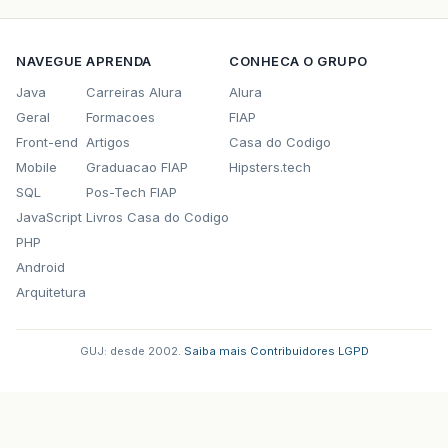
NAVEGUE
APRENDA
CONHECA O GRUPO
Java
Carreiras Alura
Alura
Geral
Formacoes
FIAP
Front-end
Artigos
Casa do Codigo
Mobile
Graduacao FIAP
Hipsters.tech
SQL
Pos-Tech FIAP
JavaScript
Livros Casa do Codigo
PHP
Android
Arquitetura
GUJ: desde 2002.
·
Saiba mais
·
Contribuidores
·
LGPD