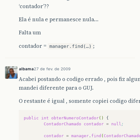
‘contador’??
at org.jboss.remoting.transport.socket.ServerTh
Ela é nula e permanesce nula…
at org.jboss.remoting.transport.socket.ServerTh
Falta um
at org.jboss.remoting.transport.socket.ServerTh
contador =
;
Caused by: java.lang.NullPointerException

manager.find(…)
at helpdesk.atendimento.bean.ChamadoBean.obterN
albama
27 de fev. de 2009
at sun.reflect.NativeMethodAccessorImpl.invoke0
Acabei postando o codigo errado , pois fiz algun
at sun.reflect.NativeMethodAccessorImpl.invoke(
mandei diferente para o GUJ.
at sun.reflect.DelegatingMethodAccessorImpl.inv
O restante é igual , somente copiei codigo dife
at java.lang.reflect.Method.invoke(Unknown Sour
at org.jboss.aop.joinpoint.MethodInvocation.inv
public
int
obterNumeroContador
()
ContadorChamado
contador
=
null
;
at org.jboss.ejb3.interceptor.InvocationContext
contador
=
manager
.
find
(
ContadorChamad