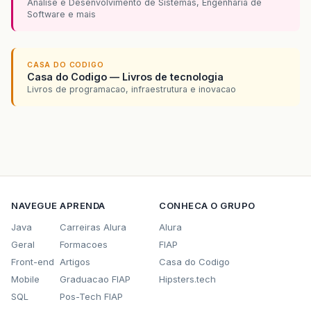
Analise e Desenvolvimento de Sistemas, Engenharia de
at org.jboss.remoting.transport.socket.ServerTh
Software e mais
at org.jboss.remoting.transport.socket.ServerTh
at org.jboss.remoting.transport.socket.ServerTh
CASA DO CODIGO
Casa do Codigo — Livros de tecnologia
Livros de programacao, infraestrutura e inovacao
at org.jboss.remoting.MicroRemoteClientInvoker.
at org.jboss.remoting.Client.invoke(Client.java
at org.jboss.remoting.Client.invoke(Client.java
at org.jboss.aspects.remoting.InvokeRemoteInter
at org.jboss.aop.joinpoint.MethodInvocation.inv
NAVEGUE
APRENDA
CONHECA O GRUPO
at org.jboss.aspects.tx.ClientTxPropagationInt
Java
Carreiras Alura
Alura
Geral
Formacoes
FIAP
at org.jboss.aop.joinpoint.MethodInvocation.inv
Front-end
Artigos
Casa do Codigo
at org.jboss.aspects.security.SecurityClientIn
Mobile
Graduacao FIAP
Hipsters.tech
SQL
Pos-Tech FIAP
at org.jboss.aop.joinpoint.MethodInvocation.inv