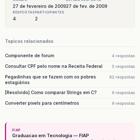
at org.jboss.aop.joinpoint.MethodInvocation.inv
27 de fevereiro de 2009
27 de fev. de 2009
RESPOSTAS
PARTICIPANTES
at org.jboss.aspects.security.AuthenticationIn
4
2
at org.jboss.ejb3.security.Ejb3AuthenticationI
at org.jboss.aop.joinpoint.MethodInvocation.inv
Topicos relacionados
at org.jboss.ejb3.ENCPropagationInterceptor.inv
Componente de forum
4 respostas
at org.jboss.aop.joinpoint.MethodInvocation.inv
Consultar CPF pelo nome na Receita Federal
5 respostas
at org.jboss.ejb3.asynchronous.AsynchronousInt
Pegadinhas que se fazem com os pobres
62 respostas
estagiários
at org.jboss.aop.joinpoint.MethodInvocation.inv
[Resolvido] Como comparar Strings em C?
6 respostas
at org.jboss.ejb3.stateless.StatelessContainer.
Converter pixels para centímetros
9 respostas
at org.jboss.aop.Dispatcher.invoke(Dispatcher.j
at org.jboss.aspects.remoting.AOPRemotingInvoc
FIAP
at org.jboss.remoting.ServerInvoker.invoke(Serv
Graduacao em Tecnologia — FIAP