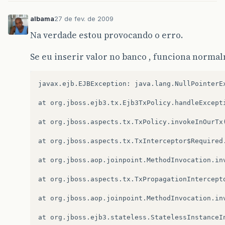
albama
27 de fev. de 2009
Na verdade estou provocando o erro.
Se eu inserir valor no banco , funciona norma
javax.ejb.EJBException: java.lang.NullPointerEx
at org.jboss.ejb3.tx.Ejb3TxPolicy.handleExcepti
at org.jboss.aspects.tx.TxPolicy.invokeInOurTx(
at org.jboss.aspects.tx.TxInterceptor$Required.
at org.jboss.aop.joinpoint.MethodInvocation.inv
at org.jboss.aspects.tx.TxPropagationIntercepto
at org.jboss.aop.joinpoint.MethodInvocation.inv
at org.jboss.ejb3.stateless.StatelessInstanceI