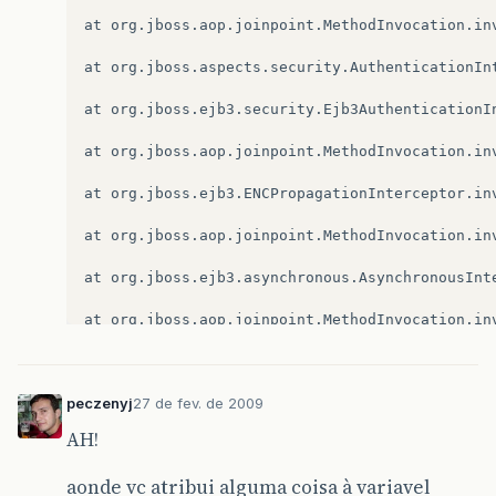
at org.jboss.aop.joinpoint.MethodInvocation.inv
at org.jboss.aspects.security.AuthenticationIn
at org.jboss.ejb3.security.Ejb3AuthenticationI
at org.jboss.aop.joinpoint.MethodInvocation.inv
at org.jboss.ejb3.ENCPropagationInterceptor.inv
at org.jboss.aop.joinpoint.MethodInvocation.inv
at org.jboss.ejb3.asynchronous.AsynchronousInt
at org.jboss.aop.joinpoint.MethodInvocation.inv
at org.jboss.ejb3.stateless.StatelessContainer.
peczenyj
27 de fev. de 2009
at org.jboss.aop.Dispatcher.invoke(Dispatcher.j
AH!
at org.jboss.aspects.remoting.AOPRemotingInvoc
aonde vc atribui alguma coisa à variavel
at org.jboss.remoting.ServerInvoker.invoke(Serv