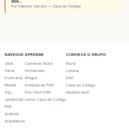
dos...
Por Fabricio Carraro — Casa do Codigo
NAVEGUE
APRENDA
CONHECA O GRUPO
Java
Carreiras Alura
Alura
Geral
Formacoes
Lumina
Front-end
Artigos
FIAP
Mobile
Graduacao FIAP
Casa do Codigo
SQL
Pos-Tech FIAP
Hipsters.tech
JavaScript
Livros Casa do Codigo
PHP
Android
Arquitetura