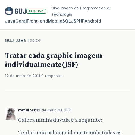
Discussoes de Programacao e
ARQUIVO
Tecnologia
Java
Geral
Front‑end
Mobile
SQL
JS
PHP
Android
GUJ
/
Java
/
Topico
Tratar cada graphic imagem
individualmente(JSF)
12 de maio de 2011
0 respostas
romulosb
12 de maio de 2011
Galera minha dúvida é a seguinte:
Tenho uma p:datagrid mostrando todas as