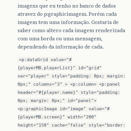
imagens que eu tenho no banco de dados
atravez do p:graphicimagem. Porém cada
imagem tem uma informação. Gostaria de
saber como altero cada imagem renderizada
com uma borda ou uma mensagem,
dependendo da informação de cada.
<p:dataGrid value="#
{playerMB.playerList}" id="grid"
var="player" style="padding: 0px; margin:
0px;" columns="3" > <p:column> <p:panel
header="#{player.name}" style="padding:
0px; margin: 0px;" id="panel">
<p:graphicImage id="image" value="#
{playerMB.screen}" width="200"
height="150" cache="false" style="border: