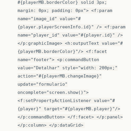
#{playerMB.borderColor} solid 3px;
margin: 0px; padding: 0px"> <f:param
name="image_id" value="#
{player.playerScreenInfo.id}" /> <f:param
name="player_id" value="#{player.id}" />
</p:graphicImage> <h:outputText value="#
{playerMB.borderColor}"/> <f:facet
name="footer"> <p:commandButton
value="Detalhar" style="width: 200px;"
action="#{playerMB.changeImage}"
update="formulario"
oncomplete="screen.show()">
<f:setPropertyActionListener value="#
{player}" target="#{playerMB.player}"/>
</p:commandButton> </f:facet> </p:panel>
</p:column> </p:dataGrid>