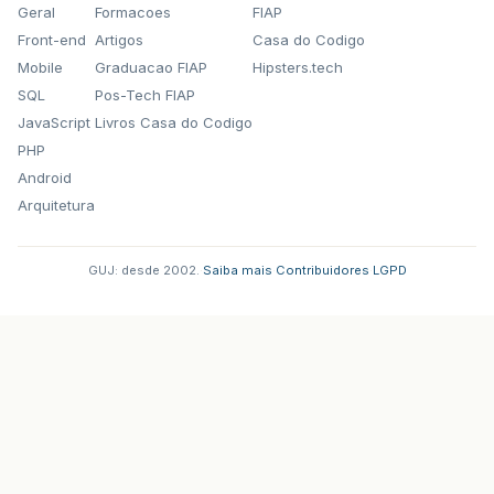
Geral
Formacoes
FIAP
Front-end
Artigos
Casa do Codigo
Mobile
Graduacao FIAP
Hipsters.tech
SQL
Pos-Tech FIAP
JavaScript
Livros Casa do Codigo
PHP
Android
Arquitetura
GUJ: desde 2002.
·
Saiba mais
·
Contribuidores
·
LGPD