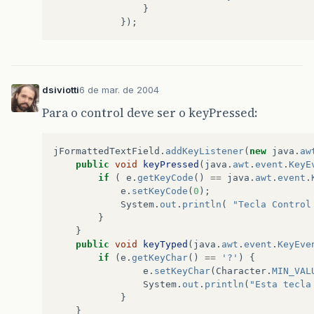
}
});
dsiviotti
6 de mar. de 2004
Para o control deve ser o keyPressed:
jFormattedTextField
.
addKeyListener
(
new
java
.
aw
public
void
keyPressed
(
java
.
awt
.
event
.
KeyE
if
(
e
.
getKeyCode
()
==
java
.
awt
.
event
.
e
.
setKeyCode
(
0
);
System
.
out
.
println
(
"Tecla Control
}
}
public
void
keyTyped
(
java
.
awt
.
event
.
KeyEve
if
(
e
.
getKeyChar
()
==
'?'
)
{
e
.
setKeyChar
(
Character
.
MIN_VAL
System
.
out
.
println
(
"Esta tecla
}
}