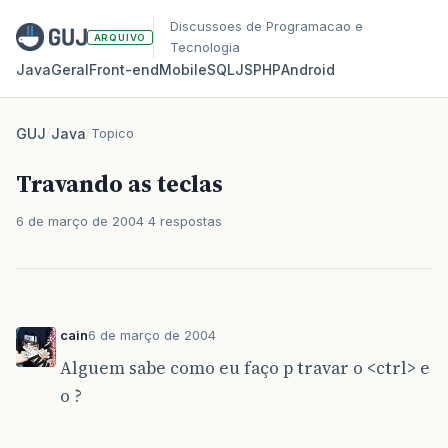
Discussoes de Programacao e
ARQUIVO
Tecnologia
Java
Geral
Front‑end
Mobile
SQL
JS
PHP
Android
GUJ
/
Java
/
Topico
Travando as teclas
6 de março de 2004
4 respostas
cain
6 de março de 2004
Alguem sabe como eu faço p travar o <ctrl> e
o ?