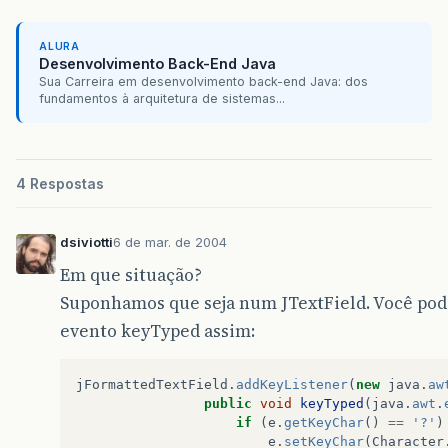
ALURA
Desenvolvimento Back-End Java
Sua Carreira em desenvolvimento back-end Java: dos
fundamentos à arquitetura de sistemas...
4 Respostas
dsiviotti
6 de mar. de 2004
Em que situação?
Suponhamos que seja num JTextField. Você po
evento keyTyped assim:
jFormattedTextField
.
addKeyListener
(
new
java
.
aw
public
void
keyTyped
(
java
.
awt
.
if
(
e
.
getKeyChar
()
==
'?'
)
e
.
setKeyChar
(
Character