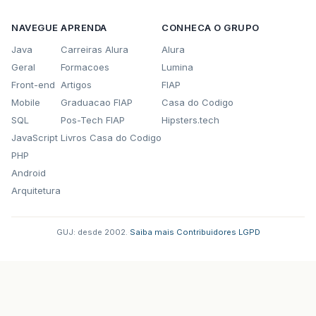
NAVEGUE
APRENDA
CONHECA O GRUPO
Java
Carreiras Alura
Alura
Geral
Formacoes
Lumina
Front-end
Artigos
FIAP
Mobile
Graduacao FIAP
Casa do Codigo
SQL
Pos-Tech FIAP
Hipsters.tech
JavaScript
Livros Casa do Codigo
PHP
Android
Arquitetura
GUJ: desde 2002.
·
Saiba mais
·
Contribuidores
·
LGPD