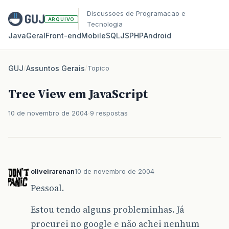
Discussoes de Programacao e
ARQUIVO
Tecnologia
Java
Geral
Front‑end
Mobile
SQL
JS
PHP
Android
GUJ
/
Assuntos Gerais
/
Topico
Tree View em JavaScript
10 de novembro de 2004
9 respostas
oliveirarenan
10 de novembro de 2004
Pessoal.
Estou tendo alguns probleminhas. Já
procurei no google e não achei nenhum