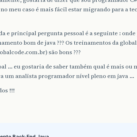
 no meu caso é mais fácil estar migrando para a te
a e principal pergunta pessoal é a seguinte : onde
namento bom de java ??? Os treinamentos da globa
obalcode.com.br) são bons ???
al … eu gostaria de saber também qual é mais ou 
ra um analista programador nível pleno em java …
os !!!
ento Back-End Java