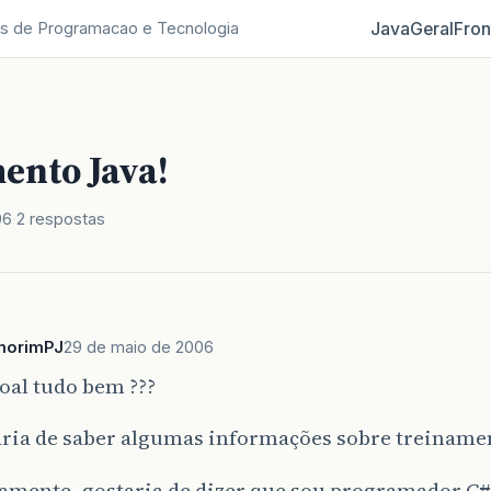
Java
Geral
Fron
s de Programacao e Tecnologia
ento Java!
06
2 respostas
morimPJ
29 de maio de 2006
oal tudo bem ???
aria de saber algumas informações sobre treinamen
amente, gostaria de dizer que sou programador C# 