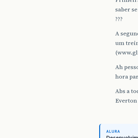
saber se
???
A segund
um trei
(www.gl
Ah pesso
hora pa
Abs a tod
Everton
ALURA
Desenvolvim