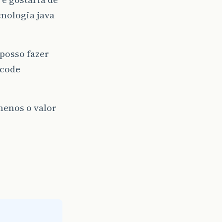
cnologia java
 posso fazer
lcode
menos o valor