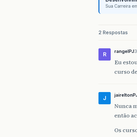
Sua Carreira e
2 Respostas
rangelPJ
3
R
Eu estou
curso de
jaireltonP
J
Nunca me
então a
Os curso