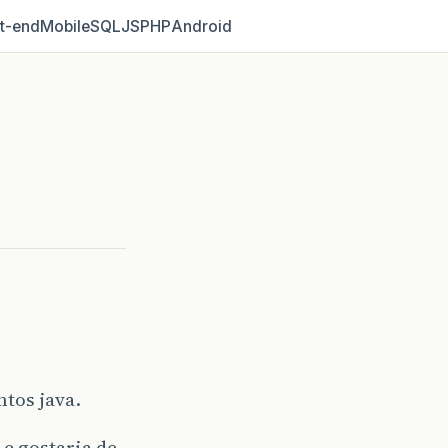
t‑end
Mobile
SQL
JS
PHP
Android
tos java.
e gostaria de