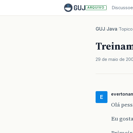
Discussoe
ARQUIVO
GUJ
Java
/
/
Topico
Treinam
29 de maio de 20
evertona
E
Olá pess
Eu gost
Primeir