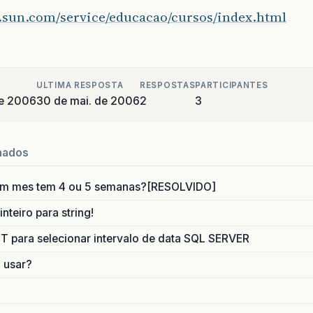
br.sun.com/service/educacao/cursos/index.html
ULTIMA RESPOSTA
RESPOSTAS
PARTICIPANTES
de 2006
30 de mai. de 2006
2
3
nados
um mes tem 4 ou 5 semanas?[RESOLVIDO]
nteiro para string!
para selecionar intervalo de data SQL SERVER
o usar?