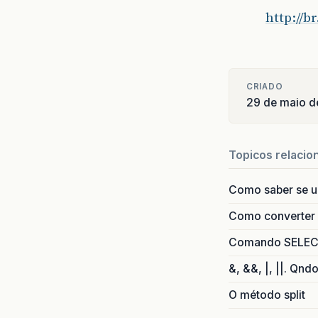
http://
CRIADO
29 de maio 
Topicos relacio
Como saber se 
Como converter i
Comando SELECT 
&, &&, |, ||. Qnd
O método split