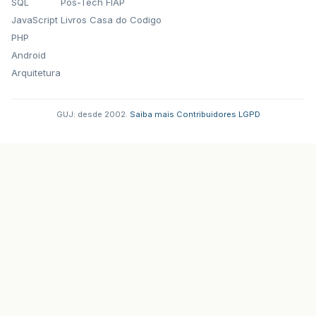
SQL
Pos-Tech FIAP
JavaScript
Livros Casa do Codigo
PHP
Android
Arquitetura
GUJ: desde 2002.
·
Saiba mais
·
Contribuidores
·
LGPD