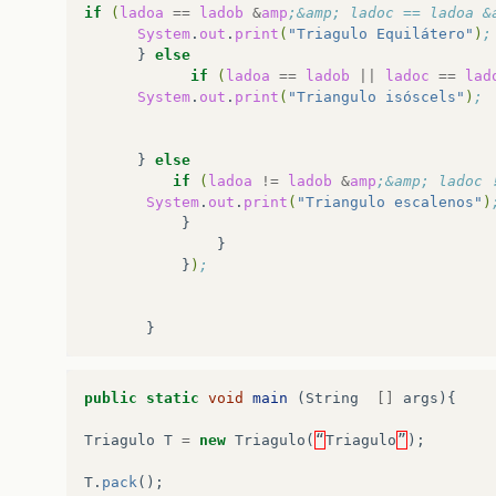
if
(
ladoa
==
ladob
&
amp
;&amp; ladoc == ladoa &
System
.
out
.
print
(
"Triagulo Equilátero"
)
;
}
else
if
(
ladoa
==
ladob
||
ladoc
==
lad
System
.
out
.
print
(
"Triangulo isóscels"
)
;
}
else
if
(
ladoa
!=
ladob
&
amp
;&amp; ladoc 
System
.
out
.
print
(
"Triangulo escalenos"
)
}
)
;
public
static
void
main
(
String
[]
args
){
Triagulo
T
=
new
Triagulo
(
“
Triagulo
”
);
T
.
pack
();