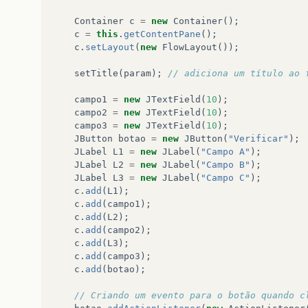
Container
c
=
new
Container
();
c
=
this
.
getContentPane
();
c
.
setLayout
(
new
FlowLayout
());
setTitle
(
param
);
// adiciona um título ao 
campo1
=
new
JTextField
(
10
);
campo2
=
new
JTextField
(
10
);
campo3
=
new
JTextField
(
10
);
JButton
botao
=
new
JButton
(
"Verificar"
);
JLabel
L1
=
new
JLabel
(
"Campo A"
);
JLabel
L2
=
new
JLabel
(
"Campo B"
);
JLabel
L3
=
new
JLabel
(
"Campo C"
);
c
.
add
(
L1
);
c
.
add
(
campo1
);
c
.
add
(
L2
);
c
.
add
(
campo2
);
c
.
add
(
L3
);
c
.
add
(
campo3
);
c
.
add
(
botao
);
// Criando um evento para o botão quando c