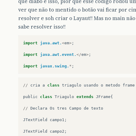
que diabo e isso, pior que esse codigo rodou um
ver que não to mentido o botão vai ficar por c
resolver e soh criar o Layaut!! Mas no main não
sabe resolver isso!!
import
java.awt.
<
em
>
;
import
java.awt.event.
</
em
>
;
import
javax.swing.
*
;
//
cria
a
class
triagulo
usando
o
metodo
frame
public
class
Triagulo
extends
JFrame
{
//
Declara
Os
tres
Campo
de
texto
JTextField
campo1
;
JTextField
campo2
;