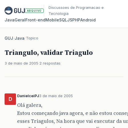
Discussoes de Programacao e
ARQUIVO
Tecnologia
Java
Geral
Front‑end
Mobile
SQL
JS
PHP
Android
GUJ
/
Java
/
Topico
Triangulo, validar Triagulo
3 de maio de 2005
2 respostas
DanielceiPJ
3 de maio de 2005
D
Olá galera,
Estou começando java agora, e não estou conse
esses Triagulos, Na hora que vai executar da u