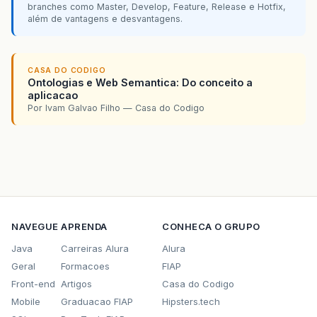
branches como Master, Develop, Feature, Release e Hotfix,
além de vantagens e desvantagens.
CASA DO CODIGO
Ontologias e Web Semantica: Do conceito a
aplicacao
Por Ivam Galvao Filho — Casa do Codigo
NAVEGUE
APRENDA
CONHECA O GRUPO
Java
Carreiras Alura
Alura
Geral
Formacoes
FIAP
Front-end
Artigos
Casa do Codigo
Mobile
Graduacao FIAP
Hipsters.tech