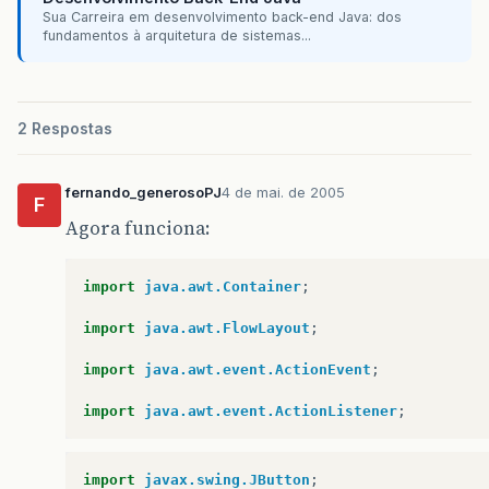
Sua Carreira em desenvolvimento back-end Java: dos
fundamentos à arquitetura de sistemas...
2 Respostas
fernando_generosoPJ
4 de mai. de 2005
F
Agora funciona:
import
java.awt.Container
;
import
java.awt.FlowLayout
;
import
java.awt.event.ActionEvent
;
import
java.awt.event.ActionListener
;
import
javax.swing.JButton
;