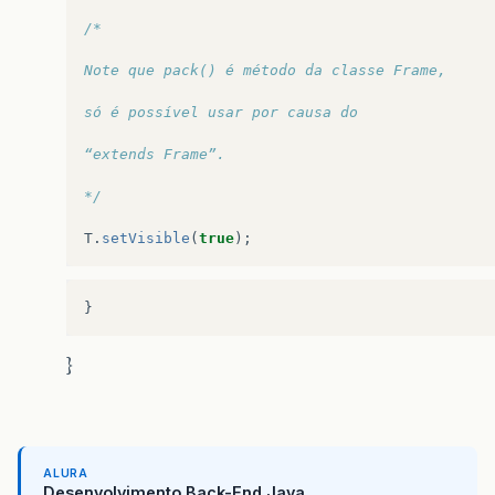
/*
Note que pack() é método da classe Frame,
só é possível usar por causa do
“extends Frame”.
*/
T
.
setVisible
(
true
);
}
}
ALURA
Desenvolvimento Back-End Java