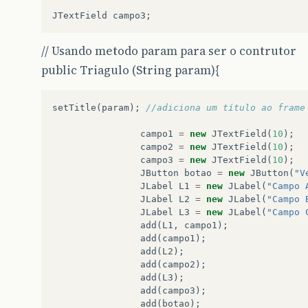
JTextField
campo3
;
// Usando metodo param para ser o contrutor
public Triagulo (String param){
setTitle
(
param
);
//adiciona um título ao frame
campo1
=
new
JTextField
(
10
);
campo2
=
new
JTextField
(
10
);
campo3
=
new
JTextField
(
10
);
JButton
botao
=
new
JButton
(
"V
JLabel
L1
=
new
JLabel
(
"Campo 
JLabel
L2
=
new
JLabel
(
"Campo 
JLabel
L3
=
new
JLabel
(
"Campo 
add
(
L1
,
campo1
);
add
(
campo1
);
add
(
L2
);
add
(
campo2
);
add
(
L3
);
add
(
campo3
);
add
(
botao
);