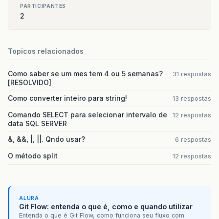
}
PARTICIPANTES
}
2
});
}
Topicos relacionados
public
static
void
main
(
String
[]
args
)
{
Triangulo
T
=
new
Triangulo
(
"Triagulo"
);
Como saber se um mes tem 4 ou 5 semanas?
31 respostas
T
.
pack
();
[RESOLVIDO]
/*
	 * Note que pack() é método da classe Fram
Como converter inteiro para string!
13 respostas
	 * causa do "extends Frame".
Comando SELECT para selecionar intervalo de
12 respostas
	 */
data SQL SERVER
T
.
setVisible
(
true
);
&, &&, |, ||. Qndo usar?
6 respostas
}
O método split
12 respostas
ALURA
Git Flow: entenda o que é, como e quando utilizar
Entenda o que é Git Flow, como funciona seu fluxo com