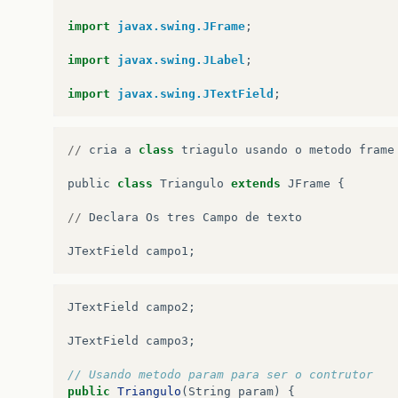
import
javax.swing.JFrame
;
import
javax.swing.JLabel
;
import
javax.swing.JTextField
;
//
cria
a
class
triagulo
usando
o
metodo
frame
public
class
Triangulo
extends
JFrame
{
//
Declara
Os
tres
Campo
de
texto
JTextField
campo1
;
JTextField
campo2
;
JTextField
campo3
;
// Usando metodo param para ser o contrutor
public
Triangulo
(
String
param
)
{