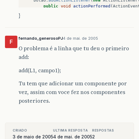
botao
.
addActionListener
(
new
ActionListener
public
void
actionPerformed
(
ActionEven
}
// convertendo de string para inte
int
ladoa
=
Integer
.
parseInt
(
campo
int
ladob
=
Integer
.
parseInt
(
campo
int
ladoc
=
Integer
.
parseInt
(
campo
fernando_generosoPJ
4 de mai. de 2005
F
O problema é a linha que tu deu o primeiro
if
(
ladoa
==
0
||
ladob
==
0
||
la
// resultado = (new JPanel("Tr
add:
System
.
out
.
print
(
"Não pode ser
}
else
if
(
ladoa
+
ladob
>
ladoc
|
add(L1, campo1);
||
ladoc
+
ladob
>
ladoa
)
System
.
out
Tu tem que adicionar um componente por
.
print
(
"Triagulo não v
}
else
vez, assim com voce fez nos componentes
posteriores.
if
(
ladoa
==
ladob
&&
ladoc
==
lad
System
.
out
.
print
(
"Triagulo Equ
}
else
if
(
ladoa
==
ladob
||
ladoc
System
.
out
.
print
(
"Triangulo is
}
else
if
(
ladoa
!=
ladob
&&
ladoc
CRIADO
ULTIMA RESPOSTA
RESPOSTAS
System
.
out
.
print
(
"Triangulo es
3 de maio de 2005
4 de mai. de 2005
2