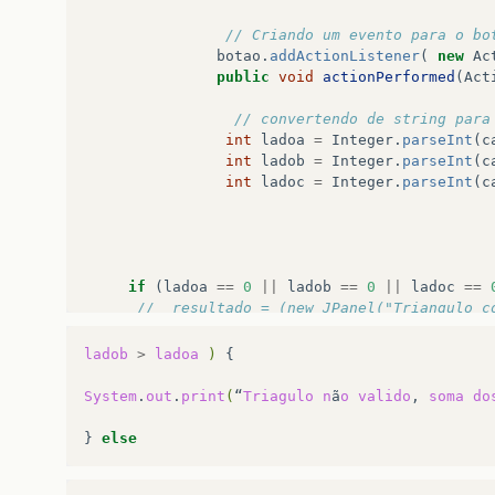
// Criando um evento para o bo
botao
.
addActionListener
(
new
Ac
public
void
actionPerformed
(
Act
// convertendo de string para
int
ladoa
=
Integer
.
parseInt
(
c
int
ladob
=
Integer
.
parseInt
(
c
int
ladoc
=
Integer
.
parseInt
(
c
if
(
ladoa
==
0
||
ladob
==
0
||
ladoc
==
//  resultado = (new JPanel("Triangulo c
System
.
out
.
print
(
"Não pode ser Trian
}
else
ladob
>
ladoa
)
{

if
(
ladoa
+
ladob
&
gt
;
ladoc
||
lado
System
.
out
.
print
(
“
Triagulo
n
ã
o
valido
,
soma
do
}
else