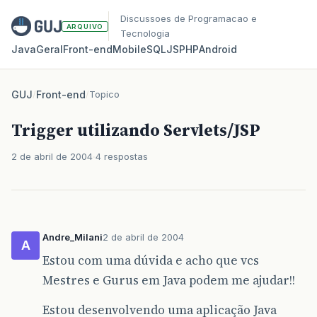
Discussoes de Programacao e
ARQUIVO
Tecnologia
Java
Geral
Front‑end
Mobile
SQL
JS
PHP
Android
GUJ
/
Front-end
/
Topico
Trigger utilizando Servlets/JSP
2 de abril de 2004
4 respostas
Andre_Milani
2 de abril de 2004
A
Estou com uma dúvida e acho que vcs
Mestres e Gurus em Java podem me ajudar!!
Estou desenvolvendo uma aplicação Java