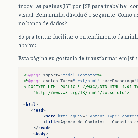
trocar as páginas JSP por JSF para trabalhar c
visual. Bem minha dúvida é o seguinte: Como u
no banco de dados?
Só pra tentar facilitar o entendimento da mi
abaixo:
Esta página eu gostaria de transformar em jsf s
<%
@page
import
=
"model.Contato"
%>
<%
@page
contentType
=
"text/html"
pageEncoding
=
"
<!DOCTYPE HTML PUBLIC "-//W3C//DTD HTML 4.01 T
    "http://www.w3.org/TR/html4/loose.dtd">
<
html
>
<
head
>
<
meta
http-equiv
=
"Content-Type"
conten
<
title
>
Agenda de Contatos - Cadastro d
</
head
>
<
body
>