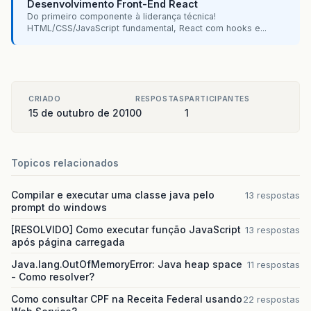
Desenvolvimento Front-End React
Do primeiro componente à liderança técnica!
//Conversão da String do campo dataNas
HTML/CSS/JavaScript fundamental, React com hooks e...
Date
date
=
null
;
try
{
date
=
new
SimpleDateFormat
(
"dd/MM
}
catch
(
ParseException
ex
)
{
Logger
.
getLogger
(
InserirContato
.
cl
CRIADO
RESPOSTAS
PARTICIPANTES
}
15 de outubro de 2010
0
1
Contato
novoContato
=
new
Contato
();
novoContato
.
setNome
(
nome
);
novoContato
.
setTelefone
(
telefone
);
Topicos relacionados
novoContato
.
setCelular
(
celular
);
novoContato
.
setDataNascimento
(
date
);
Compilar e executar uma classe java pelo
13 respostas
novoContato
.
setEndereco
(
endereco
);
prompt do windows
novoContato
.
setCidade
(
cidade
);
novoContato
.
setEstado
(
estado
);
[RESOLVIDO] Como executar função JavaScript
13 respostas
após página carregada
FabricaConexao
fabrica
=
new
FabricaCone
Connection
conexao
=
fabrica
.
fazConexao
(
Java.lang.OutOfMemoryError: Java heap space
11 respostas
- Como resolver?
JDBCContatoDAO
dao
=
new
JDBCContatoDAO
(
Como consultar CPF na Receita Federal usando
22 respostas
dao
.
inserir
(
novoContato
);