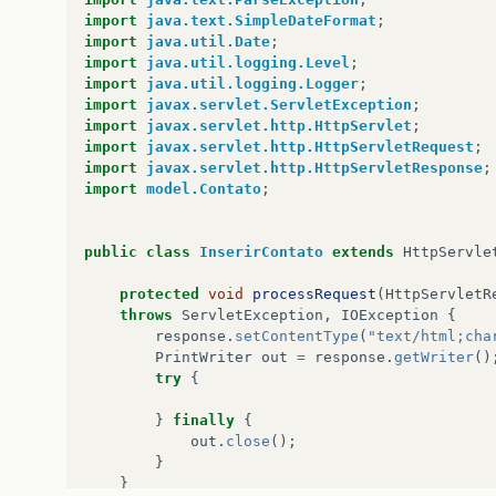
import
java.text.SimpleDateFormat
;
import
java.util.Date
;
import
java.util.logging.Level
;
import
java.util.logging.Logger
;
import
javax.servlet.ServletException
;
import
javax.servlet.http.HttpServlet
;
import
javax.servlet.http.HttpServletRequest
;
import
javax.servlet.http.HttpServletResponse
;
import
model.Contato
;
public
class
InserirContato
extends
HttpServle
protected
void
processRequest
(
HttpServletR
throws
ServletException
,
IOException
{
response
.
setContentType
(
"text/html;cha
PrintWriter
out
=
response
.
getWriter
()
try
{
}
finally
{
out
.
close
();
}
}