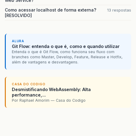
Web Service?
fabrica
.
fecharConexao
();
Como acessar localhost de forma externa?
13 respostas
[RESOLVIDO]
}
ALURA
@Override
Git Flow: entenda o que é, como e quando utilizar
public
String
getServletInfo
()
{
Entenda o que é Git Flow, como funciona seu fluxo com
return
"Short description"
;
branches como Master, Develop, Feature, Release e Hotfix,
}
// </editor-fold>
além de vantagens e desvantagens.
}
CASA DO CODIGO
Desmistificando WebAssembly: Alta
performance,...
Por Raphael Amorim — Casa do Codigo