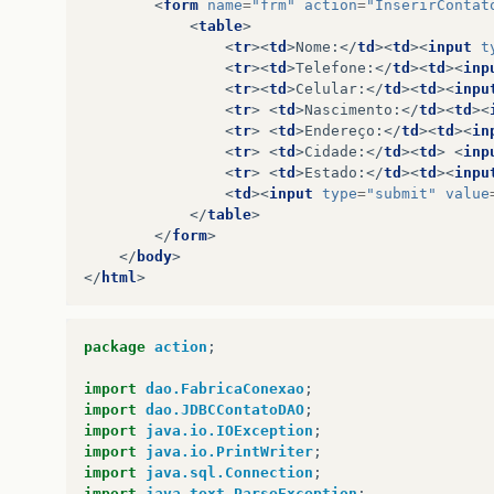
<
form
name
=
"frm"
action
=
"InserirContat
<
table
>
<
tr
><
td
>
Nome:
</
td
><
td
><
input
t
<
tr
><
td
>
Telefone:
</
td
><
td
><
inp
<
tr
><
td
>
Celular:
</
td
><
td
><
inpu
<
tr
>
<
td
>
Nascimento:
</
td
><
td
><
<
tr
>
<
td
>
Endereço:
</
td
><
td
><
in
<
tr
>
<
td
>
Cidade:
</
td
><
td
>
<
inp
<
tr
>
<
td
>
Estado:
</
td
><
td
><
inpu
<
td
><
input
type
=
"submit"
value
</
table
>
</
form
>
</
body
>
</
html
>
package
action
;
import
dao.FabricaConexao
;
import
dao.JDBCContatoDAO
;
import
java.io.IOException
;
import
java.io.PrintWriter
;
import
java.sql.Connection
;
import
java.text.ParseException
;