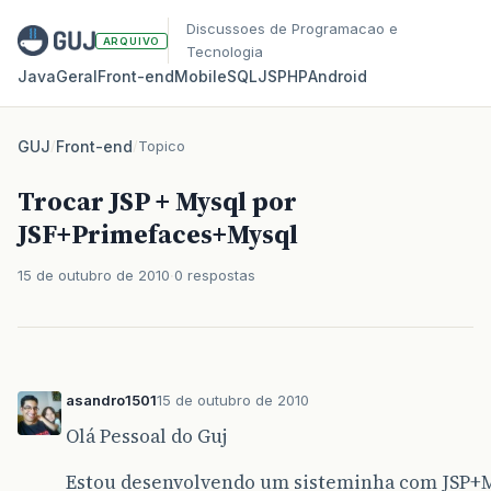
Discussoes de Programacao e
ARQUIVO
Tecnologia
Java
Geral
Front‑end
Mobile
SQL
JS
PHP
Android
GUJ
/
Front-end
/
Topico
Trocar JSP + Mysql por
JSF+Primefaces+Mysql
15 de outubro de 2010
0 respostas
asandro1501
15 de outubro de 2010
Olá Pessoal do Guj
Estou desenvolvendo um sisteminha com JSP+My