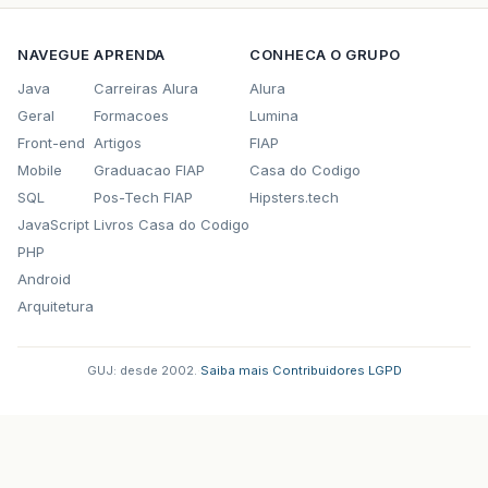
NAVEGUE
APRENDA
CONHECA O GRUPO
Java
Carreiras Alura
Alura
Geral
Formacoes
Lumina
Front-end
Artigos
FIAP
Mobile
Graduacao FIAP
Casa do Codigo
SQL
Pos-Tech FIAP
Hipsters.tech
JavaScript
Livros Casa do Codigo
PHP
Android
Arquitetura
GUJ: desde 2002.
·
Saiba mais
·
Contribuidores
·
LGPD