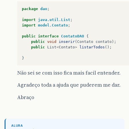
package
dao
;
@Override
import
java.util.List
;
protected
void
doGet
(
HttpServletRequest
re
import
model.Contato
;
throws
ServletException
,
IOException
{
processRequest
(
request
,
response
);
public
interface
ContatoDAO
{
System
.
out
.
println
(
"Servlet executand
public
void
inserir
(
Contato
contato
);
}
public
List
<
Contato
>
listarTodos
();
}
@Override
protected
void
doPost
(
HttpServletRequest
r
Não sei se com isso fica mais facil entender.
processRequest
(
request
,
response
);
System
.
out
.
println
(
"Servlet executando
Agradeço toda a ajuda que puderem me dar.
//Strings que pegam os valores contino
String
nome
=
request
.
getParameter
(
"nome
Abraço
String
telefone
=
request
.
getParameter
(
"
String
celular
=
request
.
getParameter
(
"c
String
nascimentoSt
=
request
.
getParamet
String
endereco
=
request
.
getParameter
(
"
String
cidade
=
request
.
getParameter
(
"ci
ALURA
String
estado
=
request
.
getParameter
(
"es