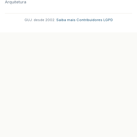
Arquitetura
GUJ: desde 2002.
·
Saiba mais
·
Contribuidores
·
LGPD