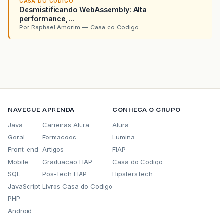
CASA DO CODIGO
Desmistificando WebAssembly: Alta
performance,...
Por Raphael Amorim — Casa do Codigo
NAVEGUE
APRENDA
CONHECA O GRUPO
Java
Carreiras Alura
Alura
Geral
Formacoes
Lumina
Front-end
Artigos
FIAP
Mobile
Graduacao FIAP
Casa do Codigo
SQL
Pos-Tech FIAP
Hipsters.tech
JavaScript
Livros Casa do Codigo
PHP
Android