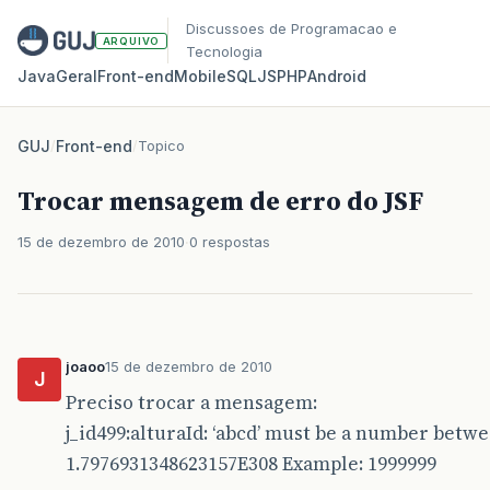
Discussoes de Programacao e
ARQUIVO
Tecnologia
Java
Geral
Front‑end
Mobile
SQL
JS
PHP
Android
GUJ
/
Front-end
/
Topico
Trocar mensagem de erro do JSF
15 de dezembro de 2010
0 respostas
joaoo
15 de dezembro de 2010
J
Preciso trocar a mensagem:
j_id499:alturaId: ‘abcd’ must be a number betwe
1.7976931348623157E308 Example: 1999999