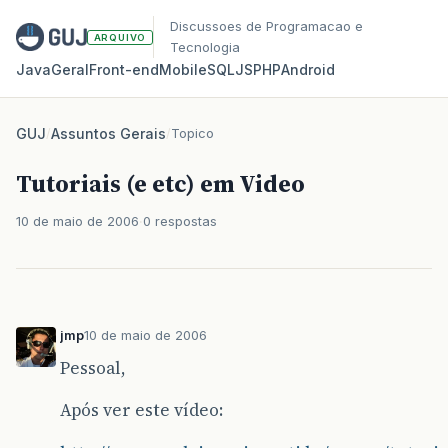
Discussoes de Programacao e
ARQUIVO
Tecnologia
Java
Geral
Front‑end
Mobile
SQL
JS
PHP
Android
GUJ
/
Assuntos Gerais
/
Topico
Tutoriais (e etc) em Video
10 de maio de 2006
0 respostas
jmp
10 de maio de 2006
Pessoal,
Após ver este vídeo: