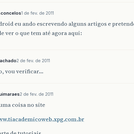
sconcelos
1 de fev. de 2011
roid eu ando escrevendo alguns artigos e pretend
e ver o que tem até agora aqui:
achado
2 de fev. de 2011
, vou verificar…
uimaraes
2 de fev. de 2011
uma coisa no site
www.tiacademicoweb.xpg.com.br
arte de tutoriais.