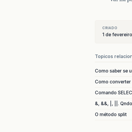
CRIADO
1 de fevereir
Topicos relacio
Como saber se 
Como converter i
Comando SELECT 
&, &&, |, ||. Qnd
O método split