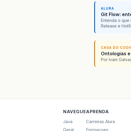
ALURA
Git Flow: en
Entenda o que 
Release e Hotf
CASA DO COD
Ontologias e
Por Ivam Galva
NAVEGUE
APRENDA
Java
Carreiras Alura
Geral
Formacoes