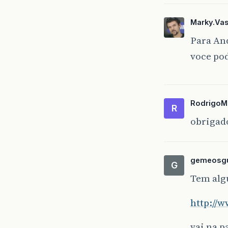
Marky.Va
Para And
voce pod
RodrigoM
R
obrigado
gemeosg
G
Tem alg
http://
vai na p