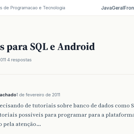
Java
Geral
Fron
s de Programacao e Tecnologia
is para SQL e Android
2011
4 respostas
achado
1 de fevereiro de 2011
recisando de tutoriais sobre banco de dados como 
utoriais possiveis para programar para a platafor
o pela atenção…