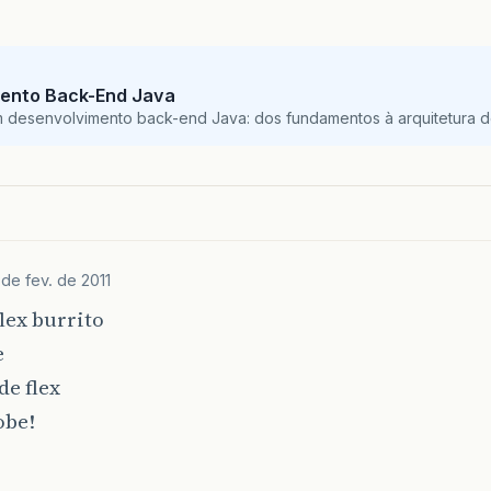
ento Back-End Java
m desenvolvimento back-end Java: dos fundamentos à arquitetura de
 de fev. de 2011
flex burrito
e
de flex
obe!