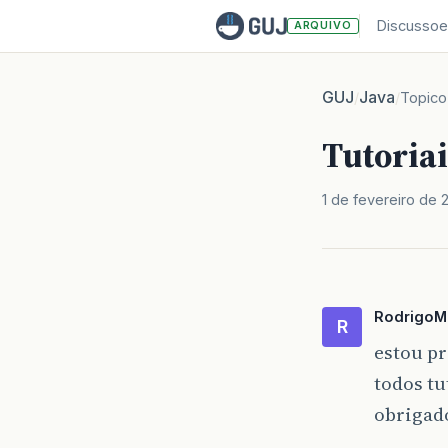
Discussoe
ARQUIVO
GUJ
Java
/
/
Topico
Tutoria
1 de fevereiro de 
RodrigoM
R
estou p
todos t
obrigad