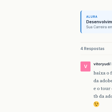
ALURA
Desenvolvim
Sua Carreira e
4 Respostas
vitoryudi
1
V
baixa o 
da adob
e o tour 
tb da ad