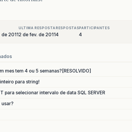
ULTIMA RESPOSTA
RESPOSTAS
PARTICIPANTES
o de 2011
2 de fev. de 2011
4
4
nados
um mes tem 4 ou 5 semanas?[RESOLVIDO]
nteiro para string!
para selecionar intervalo de data SQL SERVER
o usar?