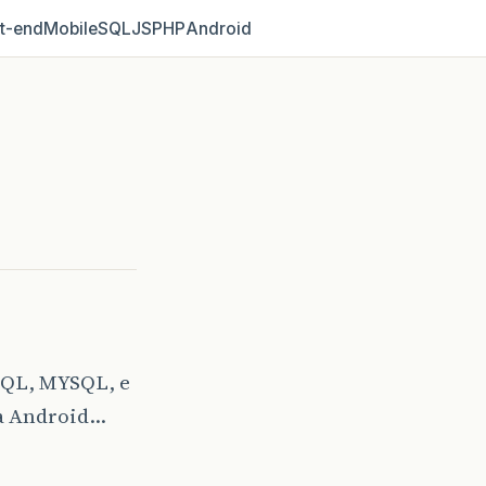
t‑end
Mobile
SQL
JS
PHP
Android
SQL, MYSQL, e
ma Android…